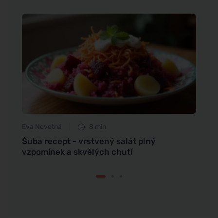
Eva Novotná
8 min
Martin
í
Šuba recept - vrstvený salát plný
Resta
vzpomínek a skvělých chutí
denn