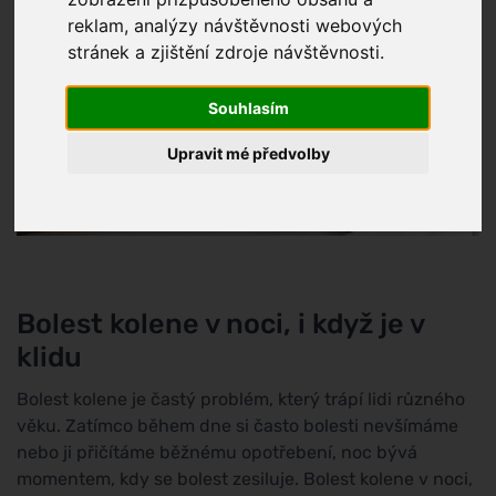
reklam, analýzy návštěvnosti webových
stránek a zjištění zdroje návštěvnosti.
Souhlasím
Upravit mé předvolby
Bolest kolene v noci, i když je v
klidu
Bolest kolene je častý problém, který trápí lidi různého
věku. Zatímco během dne si často bolesti nevšímáme
nebo ji přičítáme běžnému opotřebení, noc bývá
momentem, kdy se bolest zesiluje. Bolest kolene v noci,