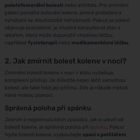
patelofemorální bolesti
nebo artritida. Pro zmírnění
pálení pomáhá ledování kolene, jemné protažení a
vyhýbání se dlouhodobé nehybnosti. Pokud se pálení
objevuje pravidelně, je vhodné konzultovat stav s
lékařem, který může doporučit vhodnou léčbu,
například
fyzioterapii
nebo
medikamentózní léčbu
.
2. Jak zmírnit bolest kolene v noci?
Zmírnění bolesti kolene v noci v klidu vyžaduje
komplexní přístup. Je důležité nejen léčit samotnou
bolest, ale také řešit její příčinu. Zde je několik metod,
které mohou pomoci.
Správná poloha při spánku
Jedním z nejjednodušších způsobů, jak si ulevit od
bolesti kolene, je správná poloha při
spánku
. Pokud
trpíte bolestí kolene, vyzkoušejte
spaní s polštářem