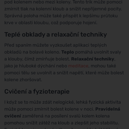
pod kolenem nebo mezi koleny. Tento trik může pomoci
zmírnit tlak na kolenní kloub a snížit nepříjemné pocity.
Správná poloha může také přispět k lepšímu průtoku
krve v oblasti kloubu, což podporuje hojení.
Teplé obklady a relaxační techniky
Před spaním můžete vyzkoušet aplikaci teplých
obkladů na bolavé koleno.
Teplo
pomáhá uvolnit svaly
a klouby, čímž zmírňuje bolest.
Relaxační techniky
,
jako je hluboké dýchání nebo
meditace
, mohou také
pomoci tělu se uvolnit a snížit napětí, které může bolest
kolene zhoršovat.
Cvičení a fyzioterapie
I když se to může zdát nelogické, lehká fyzická aktivita
může pomoci zmírnit bolest kolene v noci.
Pravidelná
cvičení
zaměřená na posílení svalů kolem kolena
pomohou snížit zátěž na kloub a zlepšit jeho stabilitu.