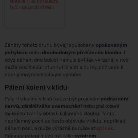
Nobilis Tilia Inhalační
tyčinka proti stresu
Záněty tohoto druhu bývají způsobeny
opakovaným
pohybem
nebo
dlouhodobým přetížením kloubu
. I
když během dne bolest nemusí být tak výrazná, v noci
může zesílit kvůli ztuhnutí šlach a burzy, což vede k
nepříjemným bolestivým vjemům.
Pálení koleni v klidu
Pálení v koleni v klidu může být projevem
podráždění
nervů, zánětlivého onemocnění
nebo poškození
měkkých tkání v oblasti kolenního kloubu. Tento
nepříjemný pocit se často objevuje v klidu, například
během noci, a může výrazně narušovat
spánek
.
Příčinou pálení může být také
syndrom