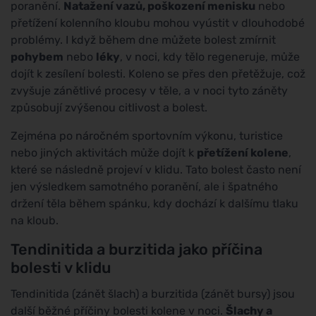
poranění.
Natažení vazů, poškození menisku
nebo
přetížení kolenního kloubu mohou vyústit v dlouhodobé
problémy. I když během dne můžete bolest zmírnit
pohybem
nebo
léky
, v noci, kdy tělo regeneruje, může
dojít k zesílení bolesti. Koleno se přes den přetěžuje, což
zvyšuje zánětlivé procesy v těle, a v noci tyto záněty
způsobují zvýšenou citlivost a bolest.
Zejména po náročném sportovním výkonu, turistice
nebo jiných aktivitách může dojít k
přetížení kolene
,
které se následně projeví v klidu. Tato bolest často není
jen výsledkem samotného poranění, ale i špatného
držení těla během spánku, kdy dochází k dalšímu tlaku
na kloub.
Tendinitida a burzitida jako příčina
bolesti v klidu
Tendinitida (zánět šlach) a burzitida (zánět bursy) jsou
další běžné příčiny bolesti kolene v noci.
Šlachy a