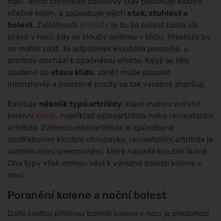
noci. Tento chronický zánětlivý stav postihuje klouby,
včetně kolen, a způsobuje jejich
otok, ztuhlost a
bolest
. Zvláštností
artritidy
je to, že bolest často sílí
právě v noci, kdy se klouby ocitnou v klidu. Přestože by
se mohlo zdát, že odpočinek kloubům prospěje, u
artritidy dochází k opačnému efektu. Když se tělo
dostane do
stavu klidu
, zánět může působit
intenzivněji a bolestivé pocity se tak výrazně zhoršují.
Existuje
několik typů artritidy
, které mohou ovlivnit
kolenní
kloub
, například osteoartritida nebo revmatoidní
artritida. Zatímco osteoartritida je způsobena
opotřebením kloubní chrupavky, revmatoidní artritida je
autoimunitní onemocnění, které napadá kloubní tkáně.
Oba typy však mohou vést k výrazné bolesti kolene v
noci.
Poranění kolene a noční bolest
Další častou příčinou bolesti kolene v noci je předchozí