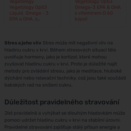
Vegetology
Vegetology Opti3
Vegetology Opti3
Omega-3 EPA & DHA
Liquid. Omega - 3
s vitaminem D 60
EPA a DHA, s
kapslí
vitaminem D, 150 ml
Stres a jeho vliv
Stres může mít negativní vliv na
hladinu cukru v krvi. Během stresových situací tělo
uvolňuje hormony, jako je kortizol, které mohou
zvyšovat hladinu cukru v krvi. Proto je důležité najít
metody pro zvládání stresu, jako je meditace, hluboké
dýchání nebo relaxační techniky, což jsou také součásti
babských rad na snížení cukru.
Důležitost pravidelného stravování
Jíst pravidelně a vyhýbat se dlouhým hladovkám může
pomoci udržet hladinu cukru v krvi na stabilní úrovni.
Pravidelné stravování zajišťuje stálý přísun energie a