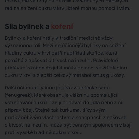
Podívejme se tedy na několik osvědčených babských
rad na snížení cukru v krvi, které mohou pomoci i vám.
Síla bylinek a
koření
Bylinky a koření hrály v tradiční medicíně vždy
významnou roli. Mezi nejúčinnější bylinky na snížení
hladiny cukru v krvi patří například skořice, která
pomáhá zlepšovat citlivost na inzulín. Pravidelné
přidávání skořice do jídel může pomoci snížit hladinu
cukru v krvi a zlepšit celkový metabolismus glukózy.
Další účinnou bylinou je pískavice řecké seno
(fenugreek), které obsahuje vlákninu zpomalující
vstřebávání cukrů. Lze ji přidávat do jídla nebo z ní
připravit čaj. Stejně tak kurkuma, díky svým
protizánětlivým vlastnostem a schopnosti zlepšovat
citlivost na inzulín, může být cenným spojencem v boji
proti vysoké hladině cukru v krvi.