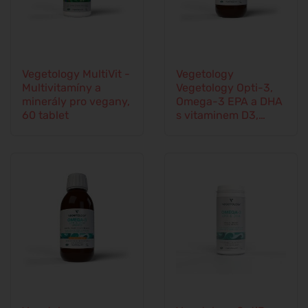
Vegetology MultiVit -
Vegetology
Multivitamíny a
Vegetology Opti-3,
minerály pro vegany,
Omega-3 EPA a DHA
60 tablet
s vitaminem D3,
tekuté 150 ml, bez
příchutě