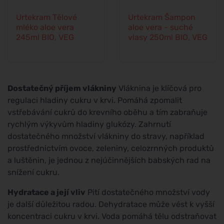
Urtekram Tělové
Urtekram Šampon
mléko aloe vera
aloe vera - suché
245ml BIO, VEG
vlasy 250ml BIO, VEG
Dostatečný příjem vlákniny
Vláknina je klíčová pro
regulaci hladiny cukru v krvi. Pomáhá zpomalit
vstřebávání cukrů do krevního oběhu a tím zabraňuje
rychlým výkyvům hladiny glukózy. Zahrnutí
dostatečného množství vlákniny do stravy, například
prostřednictvím ovoce, zeleniny, celozrnných produktů
a luštěnin, je jednou z nejúčinnějších babských rad na
snížení cukru.
Hydratace a její vliv
Pití dostatečného množství vody
je další důležitou radou. Dehydratace může vést k vyšší
koncentraci cukru v krvi. Voda pomáhá tělu odstraňovat