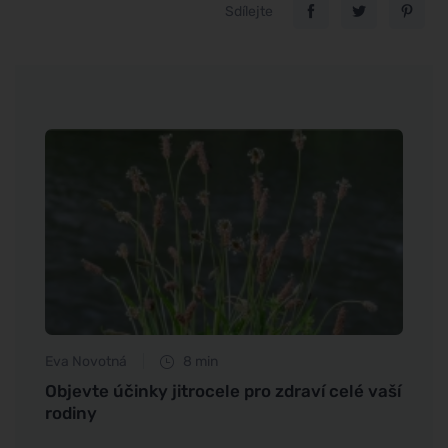
Sdílejte
Eva Novotná
8 min
Petr N
aše
Objevte účinky jitrocele pro zdraví celé vaší
Zdrav
rodiny
strav