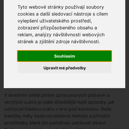
Tyto webové stránky používají soubory
cookies a další sledovací nástroje s cílem
vylepšení uživatelského prostředí,
zobrazení přizpůsobeného obsahu a
reklam, analýzy návštěvnosti webových
stránek a zjištění zdroje návštěvnosti.
Souhlasím
Upravit mé předvolby
Babské rady na snížení cukru
V dnešním světě plném zpracovaných potravin a
skrytých cukrů je stále důležitější najít způsoby, jak
udržovat hladinu cukru v krvi pod kontrolou. Naše
babičky měly často osvědčené metody a přírodní
prostředky, které jim pomáhaly udržovat zdraví.