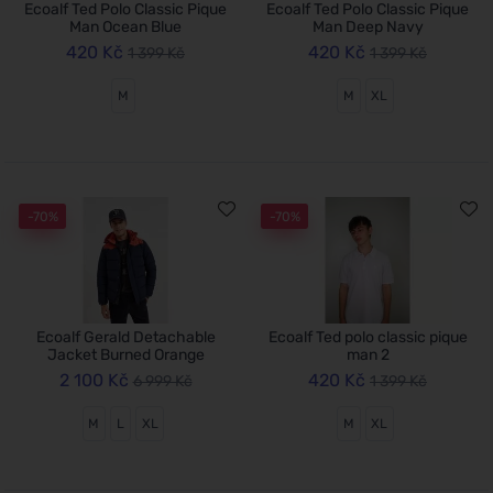
Ecoalf Ted Polo Classic Pique
Ecoalf Ted Polo Classic Pique
Man Ocean Blue
Man Deep Navy
420 Kč
420 Kč
1 399 Kč
1 399 Kč
M
M
XL
-70%
-70%
Ecoalf Gerald Detachable
Ecoalf Ted polo classic pique
Jacket Burned Orange
man 2
2 100 Kč
420 Kč
6 999 Kč
1 399 Kč
M
L
XL
M
XL