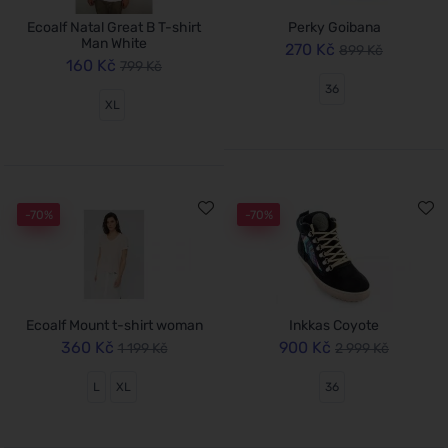
Ecoalf Natal Great B T-shirt
Perky Goibana
Man White
270 Kč
899 Kč
160 Kč
799 Kč
36
XL
-70%
-70%
Ecoalf Mount t-shirt woman
Inkkas Coyote
360 Kč
900 Kč
1 199 Kč
2 999 Kč
L
XL
36