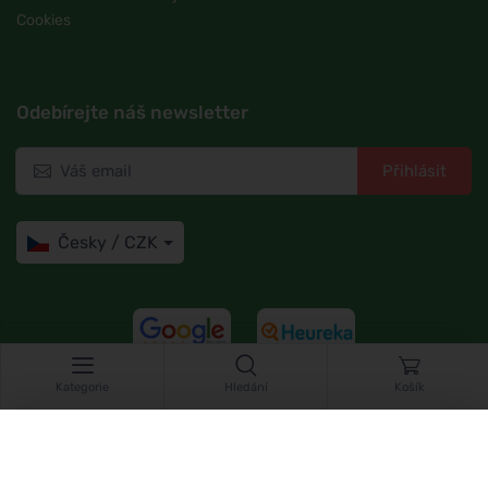
Cookies
Odebírejte náš newsletter
Přihlásit
Česky / CZK
4,7/5
97%
Kategorie
Hledání
Košík
Filtry
Zrušit filtry
Do druhého dne a zdarma
Skladem