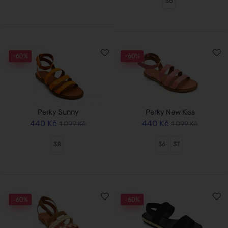
36
-60%
-60%
Perky Sunny
Perky New Kiss
440 Kč
440 Kč
1 099 Kč
1 099 Kč
38
36
37
-60%
-60%