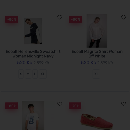
-80%
-80%
Ecoalf Hellensville Sweatshirt
Ecoalf Magrite Shirt Woman
Woman Midnight Navy
Off White
520 Kč
520 Kč
2 599 Kč
2 599 Kč
S
M
L
XL
XL
-80%
-70%