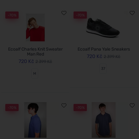
-70%
-70%
Ecoalf Charles Knit Sweater
Ecoalf Pana Yale Sneakers
Man Red
720 Kč
2 399 Kč
720 Kč
2 399 Kč
37
M
-70%
-70%