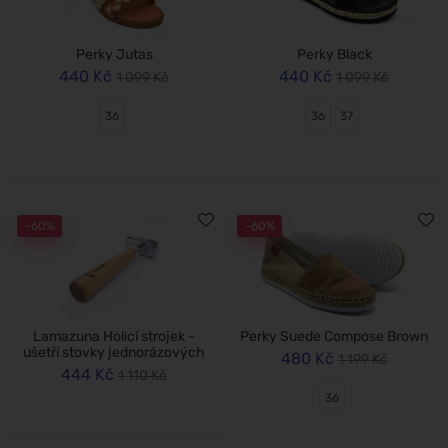
Perky Jutas
Perky Black
440 Kč
440 Kč
1 099 Kč
1 099 Kč
36
36
37
-60%
-60%
Lamazuna Holicí strojek -
Perky Suede Compose Brown
ušetří stovky jednorázových
480 Kč
1 199 Kč
444 Kč
1 110 Kč
36