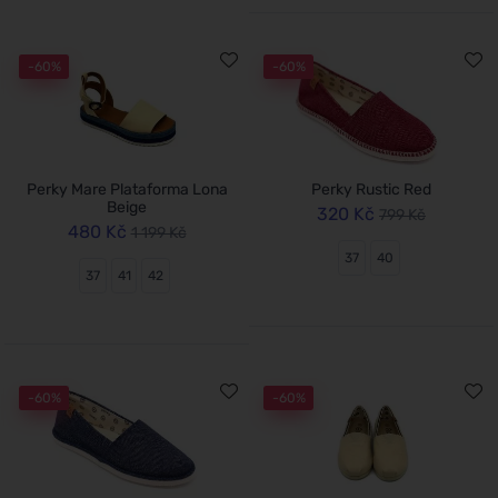
-60%
-60%
Perky Mare Plataforma Lona
Perky Rustic Red
Beige
320 Kč
799 Kč
480 Kč
1 199 Kč
37
40
37
41
42
-60%
-60%