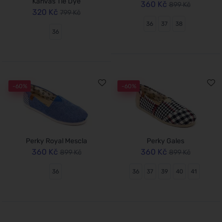
Kanvas Tie Dye
360 Kč
899 Kč
320 Kč
799 Kč
36
37
38
36
-60%
-60%
Perky Royal Mescla
Perky Gales
360 Kč
360 Kč
899 Kč
899 Kč
36
36
37
39
40
41