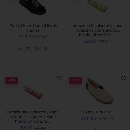
Perky Urban Sandal Black
Lamazuna Bioplastový zubní
Hamsa
kartáček s vyměnitelnou
hlavicí, středně tv...
300 Kč
999 Kč
56 Kč
139 Kč
36
37
38
42
-60%
-60%
Lamazuna Bioplastový zubní
Perky Juta Duo
kartáček s vyměnitelnou
440 Kč
1 099 Kč
hlavicí, středně tv...
56 Kč
139 Kč