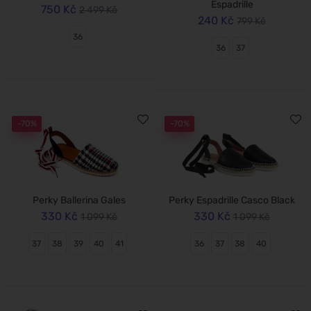
Espadrille
750 Kč
2 499 Kč
240 Kč
799 Kč
36
36
37
-70%
-70%
Perky Ballerina Gales
Perky Espadrille Casco Black
330 Kč
330 Kč
1 099 Kč
1 099 Kč
37
38
39
40
41
36
37
38
40