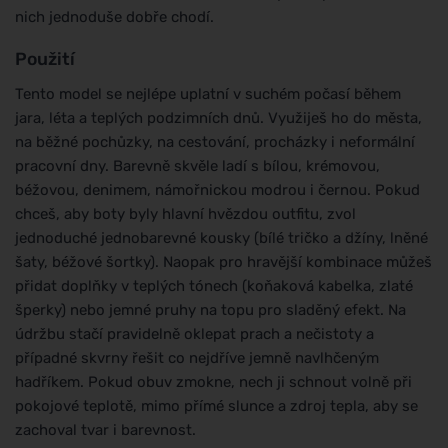
nich jednoduše dobře chodí.
Použití
Tento model se nejlépe uplatní v suchém počasí během
jara, léta a teplých podzimních dnů. Využiješ ho do města,
na běžné pochůzky, na cestování, procházky i neformální
pracovní dny. Barevně skvěle ladí s bílou, krémovou,
béžovou, denimem, námořnickou modrou i černou. Pokud
chceš, aby boty byly hlavní hvězdou outfitu, zvol
jednoduché jednobarevné kousky (bílé tričko a džíny, lněné
šaty, béžové šortky). Naopak pro hravější kombinace můžeš
přidat doplňky v teplých tónech (koňaková kabelka, zlaté
šperky) nebo jemné pruhy na topu pro sladěný efekt. Na
údržbu stačí pravidelně oklepat prach a nečistoty a
případné skvrny řešit co nejdříve jemně navlhčeným
hadříkem. Pokud obuv zmokne, nech ji schnout volně při
pokojové teplotě, mimo přímé slunce a zdroj tepla, aby se
zachoval tvar i barevnost.