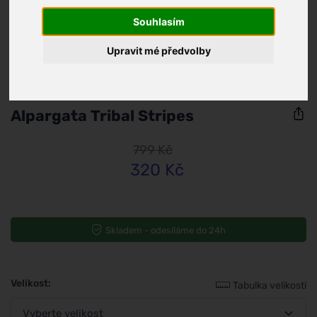
Souhlasím
Upravit mé předvolby
Perky
Alpargata Tribal Stripes
799 Kč
320 Kč
Skladem - odesíláme do 24h
Velikost:
Tabulka velikostí