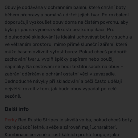
Obuv je dodávána v ochranném balení, které chrání boty
během přepravy a pomáhá udržet jejich tvar. Po rozbalení
doporučuji vyzkoušet obuv doma na čistém povrchu, aby
byla případná výměna velikosti bez komplikací. Pro
dlouhodobé skladování je ideální uchovávat boty v suchu a
ve větraném prostoru, mimo přímé sluneční záření, které
může časem ovlivnit sytost barev. Pokud chceš podpořit
zachování tvaru, vyplň špičky papírem nebo použij
napínáky. Na cestování se hodí textilní sáček na obuv –
zabrání oděrkám a ochrání ostatní věci v zavazadle.
Jednoduché návyky při skladování a péči často udělají
největší rozdíl v tom, jak bude obuv vypadat po celé
sezóně.
Další info
Perky
Red Rustic Stripes je skvělá volba, pokud chceš boty,
které působí letně, svěže a zároveň mají „charakter“.
Kombinace červené a rustikálních pruhů funguje jako