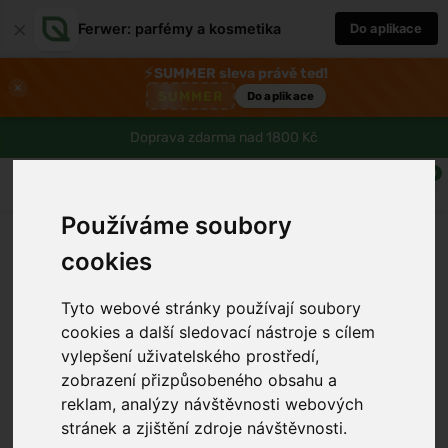
×
Ferwer: parfémy a kosmetika
Do aplikace
⚡
SUMMER sleva právě teď!
×
SUMMER
Do aplikace
Doprava zdarma nad 1800 Kč
0
Používáme soubory
cookies
Tyto webové stránky používají soubory
cookies a další sledovací nástroje s cílem
vylepšení uživatelského prostředí,
›
zobrazení přizpůsobeného obsahu a
reklam, analýzy návštěvnosti webových
stránek a zjištění zdroje návštěvnosti.