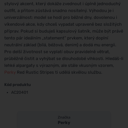
stylový akcent, který dokáže zvednout i úplně jednoduchý
outfit, a přitom zůstává snadno nositelný. Výhodou je i
univerzálnost: model se hodí pro běžné dny, dovolenou i
víkendové akce, kdy chceš vypadat upraveně bez složitých
příprav. Pokud si buduješ kapsulový šatník, může být právě
tento pár ideálním „statement“ prvkem, který doplní
neutrální základ (bílá, béžová, denim) a dodá mu energii.
Pro delší životnost se vyplatí obuv pravidelně větrat,
průběžně čistit a vyhýbat se dlouhodobé vlhkosti. Hledáš-li
lehké alpargaty s výrazným, ale stále vkusným vzorem,
Perky
Red Rustic Stripes ti udělá skvělou službu.
Kód produktu
AC20401
Značka
Perky