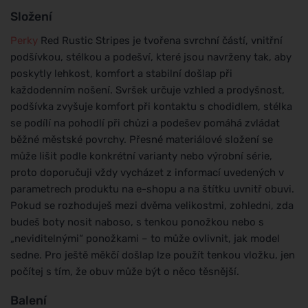
Složení
Perky
Red Rustic Stripes je tvořena svrchní částí, vnitřní
podšívkou, stélkou a podešví, které jsou navrženy tak, aby
poskytly lehkost, komfort a stabilní došlap při
každodenním nošení. Svršek určuje vzhled a prodyšnost,
podšívka zvyšuje komfort při kontaktu s chodidlem, stélka
se podílí na pohodlí při chůzi a podešev pomáhá zvládat
běžné městské povrchy. Přesné materiálové složení se
může lišit podle konkrétní varianty nebo výrobní série,
proto doporučuji vždy vycházet z informací uvedených v
parametrech produktu na e-shopu a na štítku uvnitř obuvi.
Pokud se rozhoduješ mezi dvěma velikostmi, zohledni, zda
budeš boty nosit naboso, s tenkou ponožkou nebo s
„neviditelnými“ ponožkami – to může ovlivnit, jak model
sedne. Pro ještě měkčí došlap lze použít tenkou vložku, jen
počítej s tím, že obuv může být o něco těsnější.
Balení