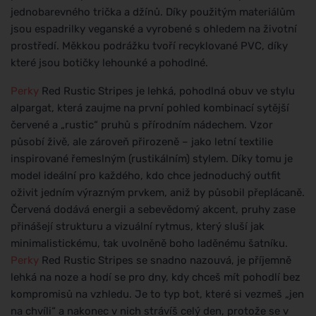
jednobarevného trička a džínů. Díky použitým materiálům
jsou espadrilky veganské a vyrobené s ohledem na životní
prostředí. Měkkou podrážku tvoří recyklované PVC, díky
které jsou botičky lehounké a pohodlné.
Perky
Red Rustic Stripes je lehká, pohodlná obuv ve stylu
alpargat, která zaujme na první pohled kombinací sytější
červené a „rustic“ pruhů s přírodním nádechem. Vzor
působí živě, ale zároveň přirozeně – jako letní textilie
inspirované řemeslným (rustikálním) stylem. Díky tomu je
model ideální pro každého, kdo chce jednoduchý outfit
oživit jedním výrazným prvkem, aniž by působil přeplácaně.
Červená dodává energii a sebevědomý akcent, pruhy zase
přinášejí strukturu a vizuální rytmus, který sluší jak
minimalistickému, tak uvolněně boho laděnému šatníku.
Perky
Red Rustic Stripes se snadno nazouvá, je příjemně
lehká na noze a hodí se pro dny, kdy chceš mít pohodlí bez
kompromisů na vzhledu. Je to typ bot, které si vezmeš „jen
na chvíli“ a nakonec v nich strávíš celý den, protože se v