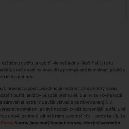
každému outfitu a vydrží víc než jedno léto? Pak jste tu
riálů, skvěle sedí na noze díky promyšlené kombinaci pásků a
nů klid a pohodu.
ost, hravost a pocit „všechno je možné“. Už samotný název
zzářit outfit, aniž by působil přehnaně. Sunny se skvěle hodí
 zároveň si potrpí na svěží vzhled a pozitivní energii. V
ýrazným detailem, a když naopak zvolíš barevnější outfit, umí
o typ obuvi, po které sáhneš ráno automaticky – protože víš, že
.
Perky
Sunny jsou malý kousek slunce, který si vezmeš s