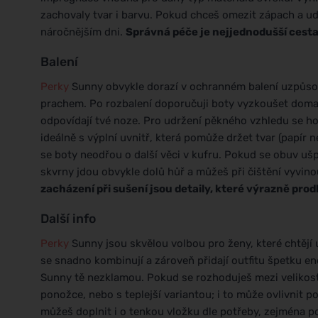
zachovaly tvar i barvu. Pokud chceš omezit zápach a u
náročnějším dni.
Správná péče je nejjednodušší cesta,
Balení
Perky
Sunny obvykle dorazí v ochranném balení uzpůso
prachem. Po rozbalení doporučuji boty vyzkoušet doma n
odpovídají tvé noze. Pro udržení pěkného vzhledu se ho
ideálně s výplní uvnitř, která pomůže držet tvar (papír 
se boty neodřou o další věci v kufru. Pokud se obuv ušpin
skvrny jdou obvykle dolů hůř a můžeš při čištění vyvino
zacházení při sušení jsou detaily, které výrazně pro
Další info
Perky
Sunny jsou skvělou volbou pro ženy, které chtějí 
se snadno kombinují a zároveň přidají outfitu špetku ene
Sunny tě nezklamou. Pokud se rozhoduješ mezi velikost
ponožce, nebo s teplejší variantou; i to může ovlivnit 
můžeš doplnit i o tenkou vložku dle potřeby, zejména p