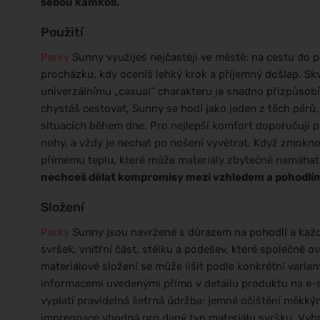
sebou kamkoli.
Použití
Perky
Sunny využiješ nejčastěji ve městě: na cestu do p
procházku, kdy oceníš lehký krok a příjemný došlap. Skvěl
univerzálnímu „casual“ charakteru je snadno přizpůsobí
chystáš cestovat, Sunny se hodí jako jeden z těch párů
situacích během dne. Pro nejlepší komfort doporučuji pr
nohy, a vždy je nechat po nošení vyvětrat. Když zmokno
přímému teplu, které může materiály zbytečně namáhat
nechceš dělat kompromisy mezi vzhledem a pohodlí
Složení
Perky
Sunny jsou navržené s důrazem na pohodlí a každo
svršek, vnitřní část, stélku a podešev, které společně o
materiálové složení se může lišit podle konkrétní variant
informacemi uvedenými přímo v detailu produktu na e-s
vyplatí pravidelná šetrná údržba: jemné očištění měk
impregnace vhodná pro daný typ materiálu svršku. Vyhn