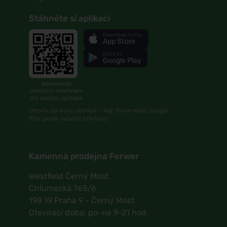
Stáhněte si aplikaci
Download on the
App Store
Get it on
Google Play
Naskenujte
mobilním telefonem
pro stažení aplikace
Otevře správný obchod – App Store nebo Google
Play podle vašeho telefonu.
Kamenná prodejna Ferwer
Westfield Černý Most
Chlumecká 765/6
198 19 Praha 9 - Černý Most
Otevírací doba: po-ne 9-21 hod.