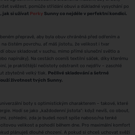
držet svěžest, pomůže střídání obuvi a důkladné vysychání po
 jak si užívat
Perky
Sunny co nejdéle v perfektní kondici.
beném přepravě, aby byla obuv chráněná před odřením a
a čistém povrchu, ať máš jistotu, že velikost i tvar
dí obuv skladovat v suchu, mimo přímé sluneční světlo a
nebo napínáky). Na cestách oceníš textilní sáček, díky kterému
í, je praktičtější nečistoty odstranit co nejdřív – zaschlé
ut zbytečně velký tlak.
Pečlivé skladování a šetrné
dlouží životnost tvých Sunny.
univerzální boty s optimistickým charakterem – takové, které
rgie. Hodí se jako „každodenní jistota“: když nevíš, co obout,
mi, zohledni, zda je budeš nosit spíše naboso/na tenké
pocitovou velikost a pohodlí během dne. Pro maximální komfort
okud plánuješ dlouhé chození. A pokud si chceš uchovat svěží