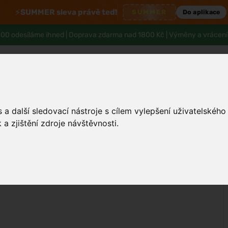
⚡
SUMMER sleva právě teď!
SUMMER
Do aplikace
00 odesíláme ihned |
Doprava zdarma nad 1800 Kč
| Výměny a vrácení
a další sledovací nástroje s cílem vylepšení uživatelskéh
Tělo a hygiena
Děti
Muži
Zdraví
a zjištění zdroje návštěvnosti.