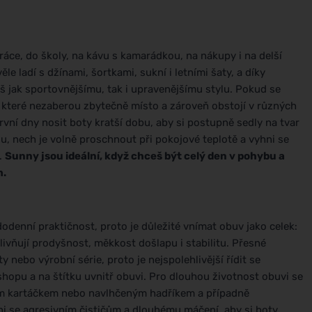
ráce, do školy, na kávu s kamarádkou, na nákupy i na delší
e ladí s džínami, šortkami, sukní i letními šaty, a díky
š jak sportovnějšímu, tak i upravenějšímu stylu. Pokud se
, které nezaberou zbytečně místo a zároveň obstojí v různých
vní dny nosit boty kratší dobu, aby si postupně sedly na tvar
u, nech je volně proschnout při pokojové teplotě a vyhni se
.
Sunny jsou ideální, když chceš být celý den v pohybu a
m.
denní praktičnost, proto je důležité vnímat obuv jako celek:
vlivňují prodyšnost, měkkost došlapu i stabilitu. Přesné
y nebo výrobní série, proto je nejspolehlivější řídit se
hopu a na štítku uvnitř obuvi. Pro dlouhou životnost obuvi se
kým kartáčkem nebo navlhčeným hadříkem a případně
i se agresivním čističům a dlouhému máčení, aby si boty