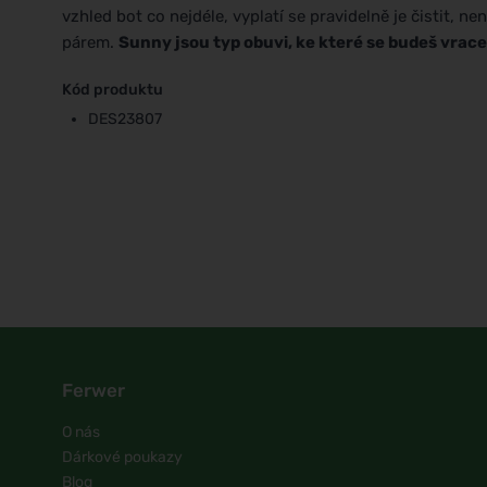
vzhled bot co nejdéle, vyplatí se pravidelně je čistit, n
párem.
Sunny jsou typ obuvi, ke které se budeš vrace
Kód produktu
DES23807
Ferwer
O nás
Dárkové poukazy
Blog