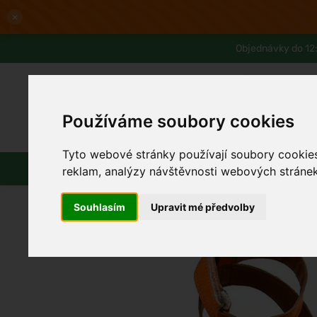
×
Objednávky do 12:
Používáme soubory cookies
Slevy až -80%
Blog
Lexikon
Tyto webové stránky používají soubory cookies 
Parfémy
Líčení
Vlasy
Pleť
reklam, analýzy návštěvnosti webových stránek 
Souhlasím
Upravit mé předvolby