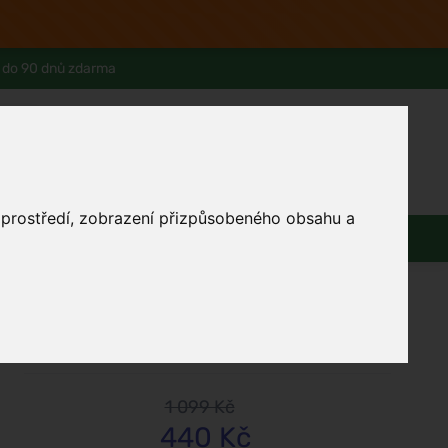
 do 90 dnů zdarma
0
Přihlásit se
Košík
Můj účet
Ferwer Club
Prodejna v Praze
Kontakty
o prostředí, zobrazení přizpůsobeného obsahu a
Domácnost
Dárky
Obuv / oblečení
Perky
Sunny
1 099 Kč
440 Kč