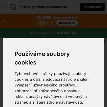
×
Ferwer: parfémy a kosmetika
Do aplikace
⚡
SUMMER sleva právě teď!
×
SUMMER
Do aplikace
Doprava zdarma nad 1800 Kč
0
Používáme soubory
cookies
Tyto webové stránky používají soubory
cookies a další sledovací nástroje s cílem
vylepšení uživatelského prostředí,
›
zobrazení přizpůsobeného obsahu a
reklam, analýzy návštěvnosti webových
stránek a zjištění zdroje návštěvnosti.