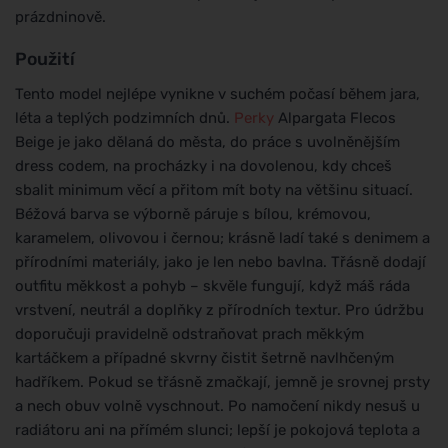
prázdninově.
Použití
Tento model nejlépe vynikne v suchém počasí během jara,
léta a teplých podzimních dnů.
Perky
Alpargata Flecos
Beige je jako dělaná do města, do práce s uvolněnějším
dress codem, na procházky i na dovolenou, kdy chceš
sbalit minimum věcí a přitom mít boty na většinu situací.
Béžová barva se výborně páruje s bílou, krémovou,
karamelem, olivovou i černou; krásně ladí také s denimem a
přírodními materiály, jako je len nebo bavlna. Třásně dodají
outfitu měkkost a pohyb – skvěle fungují, když máš ráda
vrstvení, neutrál a doplňky z přírodních textur. Pro údržbu
doporučuji pravidelně odstraňovat prach měkkým
kartáčkem a případné skvrny čistit šetrně navlhčeným
hadříkem. Pokud se třásně zmačkají, jemně je srovnej prsty
a nech obuv volně vyschnout. Po namočení nikdy nesuš u
radiátoru ani na přímém slunci; lepší je pokojová teplota a