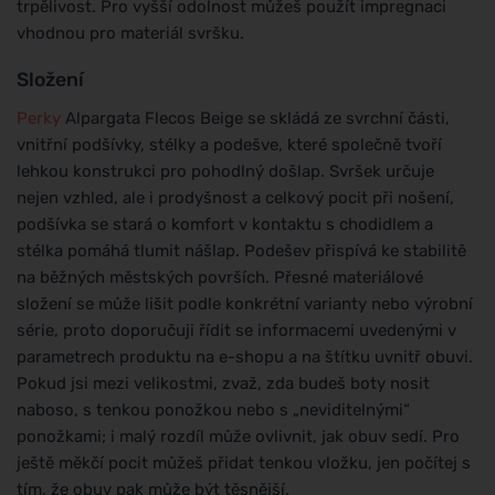
trpělivost. Pro vyšší odolnost můžeš použít impregnaci
vhodnou pro materiál svršku.
Složení
Perky
Alpargata Flecos Beige se skládá ze svrchní části,
vnitřní podšívky, stélky a podešve, které společně tvoří
lehkou konstrukci pro pohodlný došlap. Svršek určuje
nejen vzhled, ale i prodyšnost a celkový pocit při nošení,
podšívka se stará o komfort v kontaktu s chodidlem a
stélka pomáhá tlumit nášlap. Podešev přispívá ke stabilitě
na běžných městských površích. Přesné materiálové
složení se může lišit podle konkrétní varianty nebo výrobní
série, proto doporučuji řídit se informacemi uvedenými v
parametrech produktu na e-shopu a na štítku uvnitř obuvi.
Pokud jsi mezi velikostmi, zvaž, zda budeš boty nosit
naboso, s tenkou ponožkou nebo s „neviditelnými“
ponožkami; i malý rozdíl může ovlivnit, jak obuv sedí. Pro
ještě měkčí pocit můžeš přidat tenkou vložku, jen počítej s
tím, že obuv pak může být těsnější.