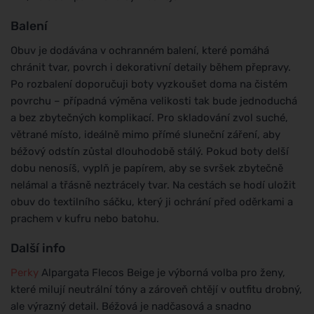
Balení
Obuv je dodávána v ochranném balení, které pomáhá
chránit tvar, povrch i dekorativní detaily během přepravy.
Po rozbalení doporučuji boty vyzkoušet doma na čistém
povrchu – případná výměna velikosti tak bude jednoduchá
a bez zbytečných komplikací. Pro skladování zvol suché,
větrané místo, ideálně mimo přímé sluneční záření, aby
béžový odstín zůstal dlouhodobě stálý. Pokud boty delší
dobu nenosíš, vyplň je papírem, aby se svršek zbytečně
nelámal a třásně neztrácely tvar. Na cestách se hodí uložit
obuv do textilního sáčku, který ji ochrání před oděrkami a
prachem v kufru nebo batohu.
Další info
Perky
Alpargata Flecos Beige je výborná volba pro ženy,
které milují neutrální tóny a zároveň chtějí v outfitu drobný,
ale výrazný detail. Béžová je nadčasová a snadno