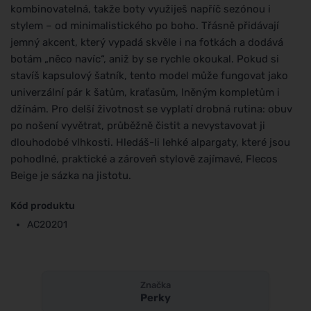
kombinovatelná, takže boty využiješ napříč sezónou i
stylem – od minimalistického po boho. Třásně přidávají
jemný akcent, který vypadá skvěle i na fotkách a dodává
botám „něco navíc“, aniž by se rychle okoukal. Pokud si
stavíš kapsulový šatník, tento model může fungovat jako
univerzální pár k šatům, kraťasům, lněným kompletům i
džínám. Pro delší životnost se vyplatí drobná rutina: obuv
po nošení vyvětrat, průběžně čistit a nevystavovat ji
dlouhodobé vlhkosti. Hledáš-li lehké alpargaty, které jsou
pohodlné, praktické a zároveň stylově zajímavé, Flecos
Beige je sázka na jistotu.
Kód produktu
AC20201
Značka
Perky