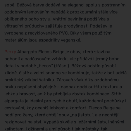
sobě. Béžová barva dodává na eleganci spolu s postranním
ozdobným lemováním nabádá k prozkoumání stále více
oblíbeného boho stylu. Vnitřní bavlněná podšívka s
větracími průduchy zajišťuje prodyšnost. Podešev je
vyrobena z recyklovaného PVC. Díky všem použitým
materiálům jsou espadrilky veganské.
Perky
Alpargata Flecos Beige je obuv, která staví na
pohodlí a nadčasovém vzhledu, ale přidává i jemný boho
detail v podobě „flecos“ (třásní). Béžový odstín působí
klidně, čistě a velmi snadno se kombinuje, takže z bot udělá
praktický základ šatníku. Zároveň však díky ozdobnému
prvku nepůsobí obyčejně – naopak dodá outfitu texturu a
lehkou hravost, aniž by přebíjela zbytek kombinace. Střih
alpargata je ideální pro rychlé obutí, každodenní pochůzky i
cestování, kdy oceníš lehkost a komfort. Flecos Beige se
hodí pro ženy, které chtějí obuv „na jistotu“, ale nechtějí
rezignovat na styl. Vypadá skvěle s ležérními šaty, lněnými
kalhotami i džínami a umí působit jak městsky, tak