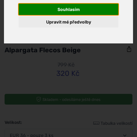
Souhlasím
Upravit mé předvolby
Perky
Alpargata Flecos Beige
799 Kč
320 Kč
Skladem - odesíláme ještě dnes
Velikost:
Tabulka velikostí