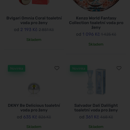
Bvlgari Omnia Coral toaletní
Kenzo World Fantasy
voda pro ženy
Collection toaletní voda pro
ženy
od
2 193 Kč
2 851 Kč
od
1 096 Kč
1 425 Kč
Skladem
Skladem
Novinka
Novinka
DKNY Be Delicious toaletní
Salvador Dalí Dalilight
voda pro ženy
toaletní voda pro ženy
od
635 Kč
od
361 Kč
826 Kč
468 Kč
Skladem
Skladem