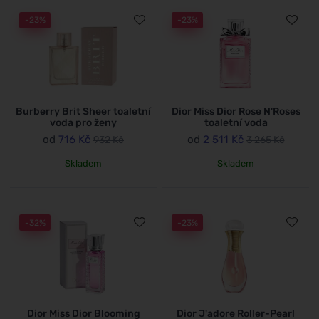
-23%
-23%
Burberry Brit Sheer toaletní
Dior Miss Dior Rose N'Roses
voda pro ženy
toaletní voda
od
716 Kč
od
2 511 Kč
932 Kč
3 265 Kč
Skladem
Skladem
-32%
-23%
Dior Miss Dior Blooming
Dior J'adore Roller-Pearl