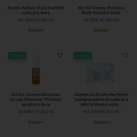
Alyssa Ashley Fizzy toaletní
Air-Val Disney Princess
voda pro ženy
Belle toaletní voda
od
428 Kč
od
298 Kč
557 Kč
387 Kč
Skladem
Skladem
Novinka
Novinka
Sol De Janeiro Brazilian
Sophie La Girafe Ma Petite
Crush Cheirosa 71 tělový
Cologne dárková sada pro
sprej pro ženy
děti kolínská voda...
od
640 Kč
od
346 Kč
832 Kč
561 Kč
Skladem
Skladem