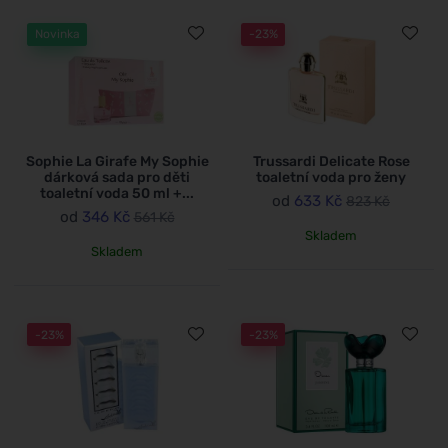
Novinka
-23%
Sophie La Girafe My Sophie
Trussardi Delicate Rose
dárková sada pro děti
toaletní voda pro ženy
toaletní voda 50 ml +...
od
633 Kč
823 Kč
od
346 Kč
561 Kč
Skladem
Skladem
-23%
-23%