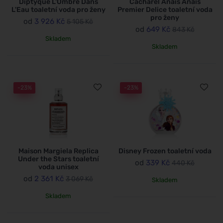
Diptyque L'Ombre Dans
Cacharel Anais Anais
L'Eau toaletní voda pro ženy
Premier Delice toaletní voda
pro ženy
od
3 926 Kč
5 105 Kč
od
649 Kč
843 Kč
Skladem
Skladem
-23%
-23%
Maison Margiela Replica
Disney Frozen toaletní voda
Under the Stars toaletní
od
339 Kč
440 Kč
voda unisex
od
2 361 Kč
3 069 Kč
Skladem
Skladem