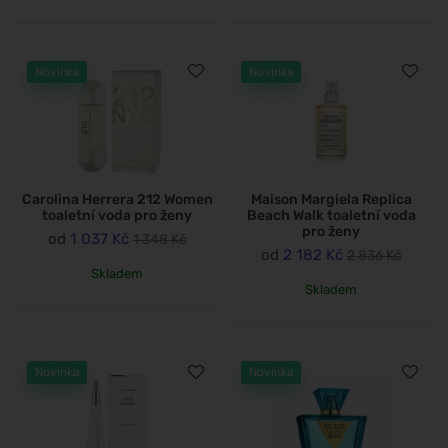
Novinka
Novinka
Carolina Herrera 212 Women
Maison Margiela Replica
toaletní voda pro ženy
Beach Walk toaletní voda
pro ženy
od
1 037 Kč
1 348 Kč
od
2 182 Kč
2 836 Kč
Skladem
Skladem
Novinka
Novinka