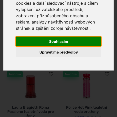
cookies a další sledovací nástroje s cílem
vylepšení uživatelského prostředí,
zobrazení přizpůsobeného obsahu a
reklam, analýzy návštěvnosti webových
stránek a zjištění zdroje návštěvnosti.
Hermes Eau des Merveilles
Tesori d'Oriente Fior di Loto
plnitelný toaletní voda pro
toaletní voda pro ženy
ženy
od
203 Kč
264 Kč
Souhlasím
od
1 417 Kč
1 842 Kč
Skladem
Upravit mé předvolby
Skladem
Novinka
Novinka
Laura Biagiotti Roma
Police Hot Pink toaletní
Passione toaletní voda pro
voda pro ženy
ženy