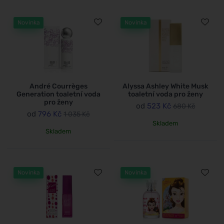
Novinka
Novinka
André Courrèges
Alyssa Ashley White Musk
Generation toaletní voda
toaletní voda pro ženy
pro ženy
od
523 Kč
680 Kč
od
796 Kč
1 035 Kč
Skladem
Skladem
Novinka
Novinka