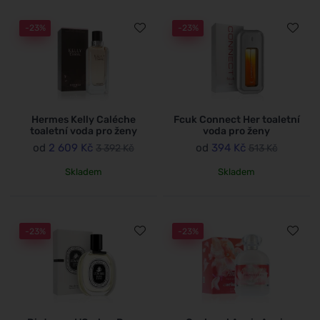
-23%
-23%
Hermes Kelly Caléche
Fcuk Connect Her toaletní
toaletní voda pro ženy
voda pro ženy
od
2 609 Kč
od
394 Kč
3 392 Kč
513 Kč
Skladem
Skladem
-23%
-23%