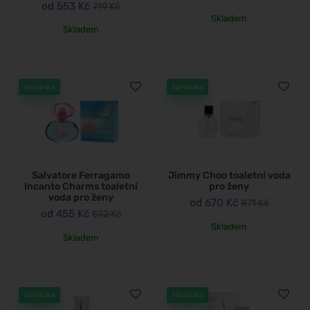
od
553 Kč
719 Kč
Skladem
Skladem
Novinka
Novinka
Salvatore Ferragamo
Jimmy Choo toaletní voda
Incanto Charms toaletní
pro ženy
voda pro ženy
od
670 Kč
871 Kč
od
455 Kč
592 Kč
Skladem
Skladem
Novinka
Novinka