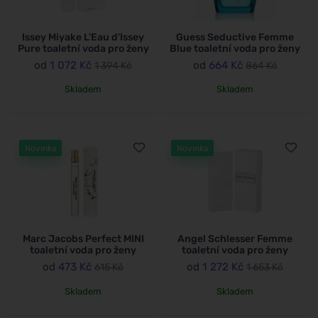
Issey Miyake L'Eau d'Issey
Guess Seductive Femme
Pure toaletní voda pro ženy
Blue toaletní voda pro ženy
od
1 072 Kč
od
664 Kč
1 394 Kč
864 Kč
Skladem
Skladem
Novinka
Novinka
Marc Jacobs Perfect MINI
Angel Schlesser Femme
toaletní voda pro ženy
toaletní voda pro ženy
od
473 Kč
od
1 272 Kč
615 Kč
1 653 Kč
Skladem
Skladem