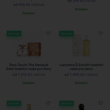
od
399 Kč
519 Kč
od
926 Kč
1 204 Kč
Skladem
Skladem
Novinka
Novinka
Tous Touch The Sensual
Lancôme Ô Zenith toaletní
Gold toaletní voda pro ženy
voda pro ženy
od
1 212 Kč
od
1 490 Kč
1 577 Kč
1 936 Kč
Skladem
Skladem
Novinka
Novinka