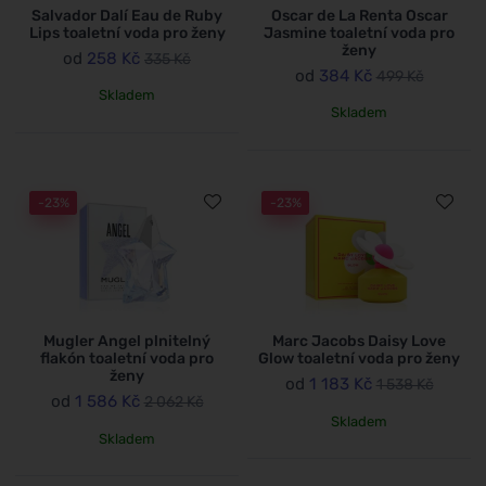
Salvador Dalí Eau de Ruby
Oscar de La Renta Oscar
Lips toaletní voda pro ženy
Jasmine toaletní voda pro
ženy
od
258 Kč
335 Kč
od
384 Kč
499 Kč
Skladem
Skladem
-23%
-23%
Mugler Angel plnitelný
Marc Jacobs Daisy Love
flakón toaletní voda pro
Glow toaletní voda pro ženy
ženy
od
1 183 Kč
1 538 Kč
od
1 586 Kč
2 062 Kč
Skladem
Skladem