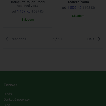
Bouquet Roller-Pearl
toaletní voda
toaletní voda
od
1 306 Kč
1 698 Kč
od
1 139 Kč
1 687 Kč
Skladem
Skladem
Předchozí
1 / 10
Další
Ferwer
O nás
Dárkové poukazy
Blog