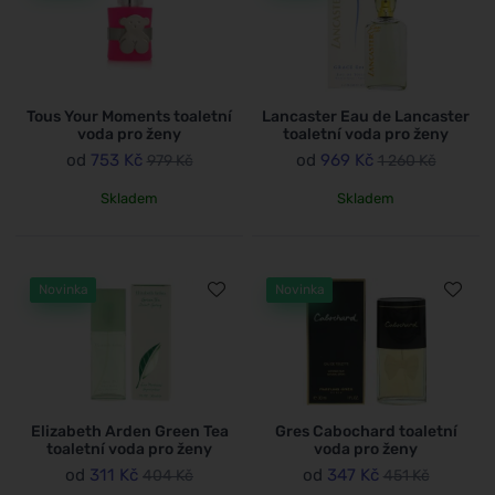
Tous Your Moments toaletní
Lancaster Eau de Lancaster
voda pro ženy
toaletní voda pro ženy
od
753 Kč
od
969 Kč
979 Kč
1 260 Kč
Skladem
Skladem
Novinka
Novinka
Elizabeth Arden Green Tea
Gres Cabochard toaletní
toaletní voda pro ženy
voda pro ženy
od
311 Kč
od
347 Kč
404 Kč
451 Kč