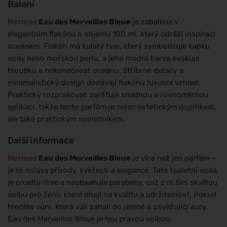
Balení
Hermes
Eau des Merveilles Bleue
je zabalena v
elegantním flakónu o objemu 100 ml, který odráží inspiraci
oceánem. Flakón má kulatý tvar, který symbolizuje kapku
vody nebo mořskou perlu, a jeho modrá barva evokuje
hloubku a nekonečnost oceánu. Stříbrné detaily a
minimalistický design dodávají flakónu luxusní vzhled.
Praktický rozprašovač zajišťuje snadnou a rovnoměrnou
aplikaci, takže tento parfém je nejen estetickým doplňkem,
ale také praktickým společníkem.
Další informace
Hermes
Eau des Merveilles Bleue
je více než jen parfém –
je to oslava přírody, svěžesti a elegance. Tato toaletní voda
je cruelty-free a neobsahuje parabeny, což z ní činí skvělou
volbu pro ženy, které dbají na kvalitu a udržitelnost. Pokud
hledáte vůni, která vás zahalí do jemné a osvěžující aury,
Eau des Merveilles Bleue je tou pravou volbou.