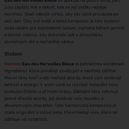
Eau des Merveilles Bleue
se aplikuje na pulzní body, jako
jsou zápěstí, krk a dekolt, kde se její složky nejlépe
rozvinou. Stačí několik střiků, aby vás vůně provázela po
celý den. Díky své svěží a lehké kompozici je tato toaletní
voda ideální pro každodenní nošení, zejména během jarních
a letních měsíců, kdy dokonale ladí s atmosférou
slunečných dní a mořského vánku.
Složení
Hermes
Eau des Merveilles Bleue
je jedinečnou kombinací
ingrediencí, které přinášejí osvěžující a neotřelý zážitek.
Hlavní tóny tvoří svěží mořské akordy, které vůni dodávají
lehkost a energii. V srdci vůně se rozvíjejí minerální tóny
evokující čistotu a přírodní krásu. Základní tóny zahrnují
jemné dřevité akordy, jež dodávají vůni hloubku a
dlouhotrvající charakter. Tato harmonická kompozice je
zcela originální a osloví ženy, které hledají vůni, která se
odlišuje od ostatních.