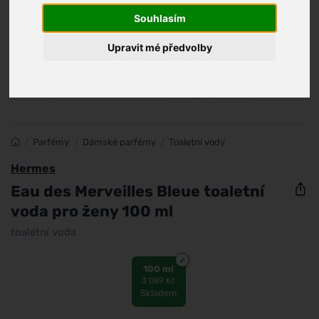
Souhlasím
Upravit mé předvolby
/
Parfémy
/
Dámské parfémy
/
Toaletní vody
Hermes
Eau des Merveilles Bleue toaletní
voda pro ženy 100 ml
toaletní voda
100 ml
3 089 Kč
Skladem