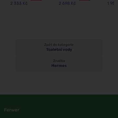
2 333 Kč
2 698 Kč
1 955
Zpět do kategorie
Toaletní vody
Značka
Hermes
Ferwer