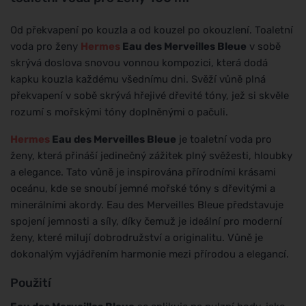
Od překvapení po kouzla a od kouzel po okouzlení. Toaletní
voda pro ženy
Hermes
Eau des Merveilles Bleue
v sobě
skrývá doslova snovou vonnou kompozici, která dodá
kapku kouzla každému všednímu dni. Svěží vůně plná
překvapení v sobě skrývá hřejivé dřevité tóny, jež si skvěle
rozumí s mořskými tóny doplněnými o pačuli.
Hermes
Eau des Merveilles Bleue
je toaletní voda pro
ženy, která přináší jedinečný zážitek plný svěžesti, hloubky
a elegance. Tato vůně je inspirována přírodními krásami
oceánu, kde se snoubí jemné mořské tóny s dřevitými a
minerálními akordy. Eau des Merveilles Bleue představuje
spojení jemnosti a síly, díky čemuž je ideální pro moderní
ženy, které milují dobrodružství a originalitu. Vůně je
dokonalým vyjádřením harmonie mezi přírodou a elegancí.
Použití