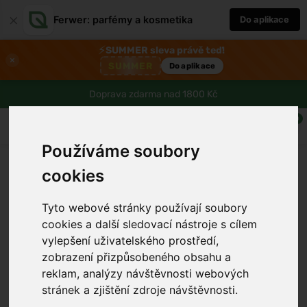
×
Ferwer: parfémy a kosmetika
Do aplikace
⚡
SUMMER sleva právě teď!
×
SUMMER
Do aplikace
Doprava zdarma nad 1800 Kč
0
Používáme soubory
cookies
Tyto webové stránky používají soubory
cookies a další sledovací nástroje s cílem
vylepšení uživatelského prostředí,
zobrazení přizpůsobeného obsahu a
reklam, analýzy návštěvnosti webových
stránek a zjištění zdroje návštěvnosti.