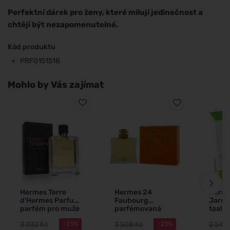
Perfektní dárek pro ženy, které milují jedinečnost a
chtějí být nezapomenutelné.
Kód produktu
PRF0151518
Mohlo by Vás zajímat
Hermes Terre
Hermes 24
Herm
d'Hermes Parfum
Faubourg
Jardin
parfém pro muže
parfémovaná
toale
75 ml
voda 100 ml pro
unise
3 032 Kč
3 508 Kč
2 542
-23%
-23%
ženy