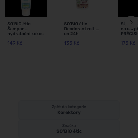
SO’BiO étic
SO’BiO étic
SO’BiO é
Šampon
Deodorant roll-
na oči p
hydratační kokos
on 24h
PRÉCISI
a kyselina
hydratační s
g) 02 hn
149 Kč
135 Kč
175 Kč
hyaluronová BIO
oslím mlékem -
zvýrazní
(250 ml) - pro
znovuplnitelný
všechny typy
BIO (50 ml) - i pro
vlasů
citlivou pokožku
Zpět do kategorie
Korektory
Značka
SO’BiO étic