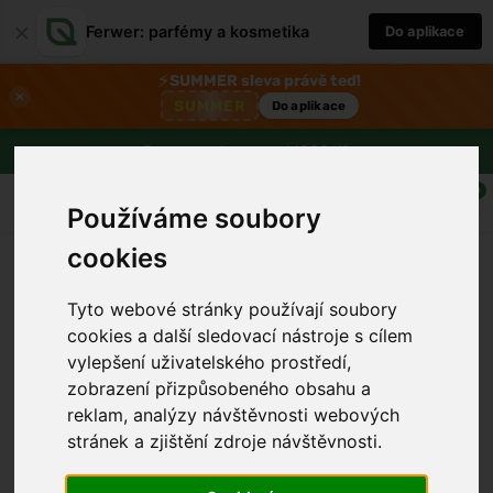
×
Ferwer: parfémy a kosmetika
Do aplikace
⚡
SUMMER sleva právě teď!
×
SUMMER
Do aplikace
Doprava zdarma nad 1800 Kč
0
Používáme soubory
cookies
Tyto webové stránky používají soubory
cookies a další sledovací nástroje s cílem
vylepšení uživatelského prostředí,
zobrazení přizpůsobeného obsahu a
reklam, analýzy návštěvnosti webových
stránek a zjištění zdroje návštěvnosti.
›