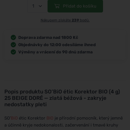
Přidat do košíku
Nákupem získáte
239
bodů.
Doprava zdarma nad 1800 Kč
Objednávky do 12:00 odesíláme ihned
Výměny a vrácení do 90 dnů zdarma
Popis produktu
SO’BiO étic Korektor BIO (4 g)
25 BEIGE DORÉ — zlatá béžová - zakryje
nedostatky pleti
SO’
BiO
étic Korektor
BIO
je přírodní pomocník, který jemně
a účinně kryje nedokonalosti, začervenání i tmavé kruhy