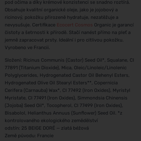
pod očima a díky krémové konzistenci se snadno roztírá.
Obsahuje kvalitní organické oleje, jako je jojobový a
ricinový, pokožku přirozeně hydratuje, nezatěžuje a
nevysušuje. Certifikace
Ecocert
Cosmos
Organic je garancí
čistoty a šetrnosti k přírodě. Stačí nanést přímo na pleť a
jemně zapracovat prsty. Ideální i pro citlivou pokožku.
Vyrobeno ve Francii.
Složení: Ricinus Communis (Castor) Seed Oil*, Squalane, CI
77891 (Titanium Dioxide), Mica, Oleic/Linoleic/Linolenic
Polyglycerides, Hydrogenated Castor Oil Behenyl Esters,
Hydrogenated Olive Oil Stearyl Esters**, Copernicia
Cerifera (Carnauba) Wax*, CI 77492 (Iron Oxides), Myristyl
Myristate, CI 77491 (Iron Oxides), Simmondsia Chinensis
(Jojoba) Seed Oil*, Tocopherol, CI 77499 (Iron Oxides),
Bisabolol, Helianthus Annuus (Sunflower) Seed Oil. *z
kontrolovaného ekologického zemědělství
odstín: 25 BEIGE DORÉ — zlatá béžová
Země původu: Francie