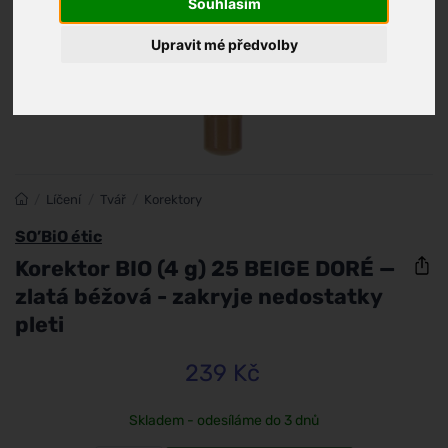
Souhlasím
Upravit mé předvolby
/
Líčení
/
Tvář
/
Korektory
SO’BiO étic
Korektor BIO (4 g) 25 BEIGE DORÉ —
zlatá béžová - zakryje nedostatky
pleti
239 Kč
Skladem - odesíláme do 3 dnů