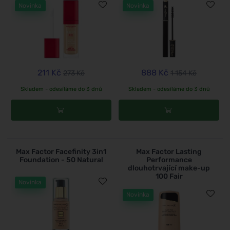
Novinka
Novinka
211 Kč
888 Kč
273 Kč
1 154 Kč
Skladem - odesíláme do 3 dnů
Skladem - odesíláme do 3 dnů
Max Factor Facefinity 3in1
Max Factor Lasting
Foundation - 50 Natural
Performance
dlouhotrvající make-up
100 Fair
Novinka
Novinka