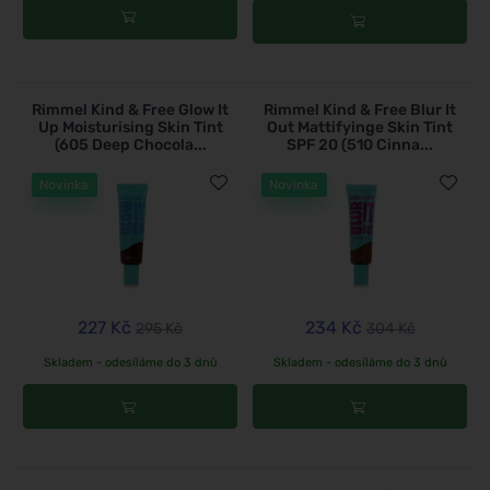
Rimmel Kind & Free Glow It
Rimmel Kind & Free Blur It
Up Moisturising Skin Tint
Out Mattifyinge Skin Tint
(605 Deep Chocola...
SPF 20 (510 Cinna...
Novinka
Novinka
227 Kč
234 Kč
295 Kč
304 Kč
Skladem - odesíláme do 3 dnů
Skladem - odesíláme do 3 dnů