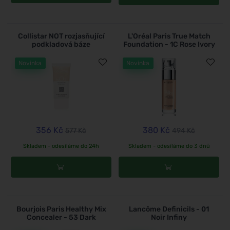
Collistar NOT rozjasňující
L'Oréal Paris True Match
podkladová báze
Foundation - 1C Rose Ivory
Novinka
Novinka
356 Kč
380 Kč
577 Kč
494 Kč
Skladem - odesíláme do 24h
Skladem - odesíláme do 3 dnů
Bourjois Paris Healthy Mix
Lancôme Definicils - 01
Concealer - 53 Dark
Noir Infiny