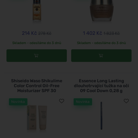
214 Kč
1 402 Kč
278 Kč
1 823 Kč
Skladem - odesíláme do 3 dnů
Skladem - odesíláme do 3 dnů
Shiseido Waso Shikulime
Essence Long Lasting
Color Control Oil-Free
dlouhotrvající tužka na oči
Moisturizer SPF 30
09 Cool Down 0,28 g
Novinka
Novinka