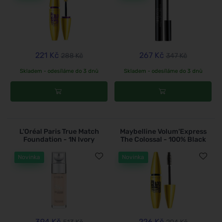
221 Kč
267 Kč
288 Kč
347 Kč
Skladem - odesíláme do 3 dnů
Skladem - odesíláme do 3 dnů
L'Oréal Paris True Match
Maybelline Volum'Express
Foundation - 1N Ivory
The Colossal - 100% Black
Novinka
Novinka
394 Kč
226 Kč