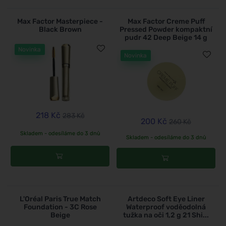
Max Factor Masterpiece -
Max Factor Creme Puff
Black Brown
Pressed Powder kompaktní
pudr 42 Deep Beige 14 g
Novinka
Novinka
218 Kč
283 Kč
200 Kč
260 Kč
Skladem - odesíláme do 3 dnů
Skladem - odesíláme do 3 dnů
L'Oréal Paris True Match
Artdeco Soft Eye Liner
Foundation - 3C Rose
Waterproof voděodolná
Beige
tužka na oči 1,2 g 21 Shi...