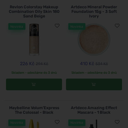
Revlon Colorstay Makeup
Artdeco Mineral Powder
Combination Oily Skin 180
Foundation 15g - 3 Soft
Sand Beige
Ivory
Novinka
Novinka
226 Kč
410 Kč
294 Kč
534 Kč
Skladem - odesíláme do 3 dnů
Skladem - odesíláme do 3 dnů
Maybelline Volum'Express
Artdeco Amazing Effect
The Colossal - Black
Mascara - 1 Black
Novinka
Novinka