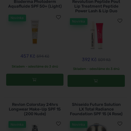
Bioderma Photoderm
Revolution Peptide Pout
Aquafluide SPF 50+ (Light)
Lip Treatment Peptide
Power Lash & Lip Duo
Novinka
Novinka
457 Kč
594 Kč
392 Kč
509 Kč
Skladem - odesíláme do 3 dnů
Skladem - odesíláme do 3 dnů
Revlon Colorstay 24hrs
Shiseido Future Solution
Longwear Make-Up SPF 15
LX Total Radiance
(200 Nude)
Foundation SPF 15 (4 Rose)
Novinka
Novinka