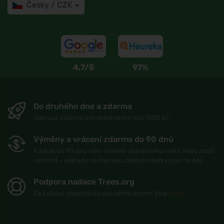
Česky / CZK
4,7/5
97%
Do druhého dne a zdarma
Doprava zdarma pro objednávky nad 1800 Kč
Výměny a vrácení zdarma do 90 dnů
Kdykoli do 90 dnů nám můžete objednávku vrátit nebo zboží
vyměnit - náklady na dopravu zpětné zásilky jsou na nás
Podpora nadace Trees.org
Za každou objednávku vysadíme strom! Více
O nás
.