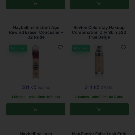
Maybelline Instant Age
Revlon Colorstay Makeup
Rewind Eraser Concealer -
Combination Oily Skin 320
02 Nude
True Beige
Novinka
Novinka
281 Kč
214 Kč
365 Kč
278 Kč
Skladem - odesíláme do 3 dnů
Skladem - odesíláme do 3 dnů
Maybelline Lash
Max Factor False Lash Epic