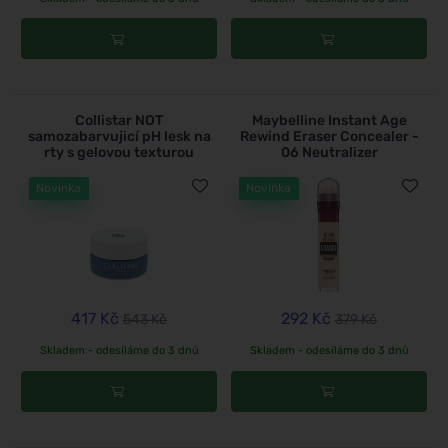
Collistar NOT
Maybelline Instant Age
samozabarvujicí pH lesk na
Rewind Eraser Concealer -
rty s gelovou texturou
06 Neutralizer
Novinka
Novinka
417 Kč
292 Kč
543 Kč
379 Kč
Skladem - odesíláme do 3 dnů
Skladem - odesíláme do 3 dnů