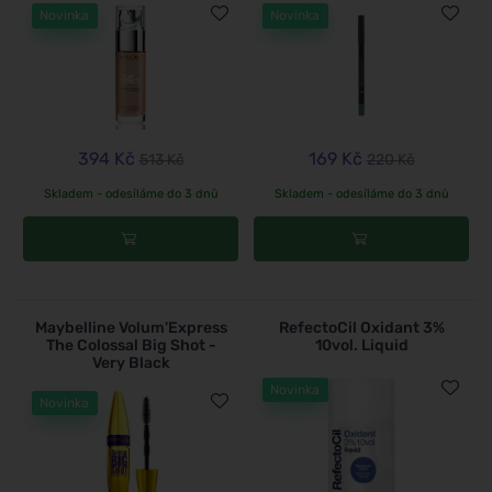
Novinka
Novinka
394 Kč
169 Kč
513 Kč
220 Kč
Skladem - odesíláme do 3 dnů
Skladem - odesíláme do 3 dnů
Maybelline Volum'Express
RefectoCil Oxidant 3%
The Colossal Big Shot -
10vol. Liquid
Very Black
Novinka
Novinka