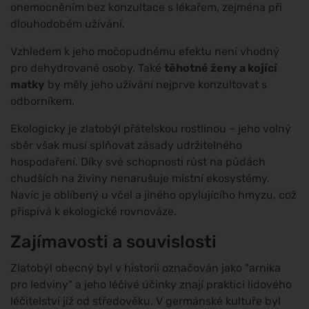
onemocněním bez konzultace s lékařem, zejména při
dlouhodobém užívání.
Vzhledem k jeho močopudnému efektu není vhodný
pro dehydrované osoby. Také
těhotné ženy a kojící
matky
by měly jeho užívání nejprve konzultovat s
odborníkem.
Ekologicky je zlatobýl přátelskou rostlinou – jeho volný
sběr však musí splňovat zásady udržitelného
hospodaření. Díky své schopnosti růst na půdách
chudších na živiny nenarušuje místní ekosystémy.
Navíc je oblíbený u včel a jiného opylujícího hmyzu, což
přispívá k ekologické rovnováze.
Zajímavosti a souvislosti
Zlatobýl obecný byl v historii označován jako "arnika
pro ledviny” a jeho léčivé účinky znají praktici lidového
léčitelství již od středověku. V germánské kultuře byl