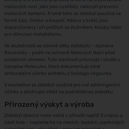
močových cest, jako jsou cystitidy, nebo při prevenci
močových kamenů. Kromě toho se zlatobýl používá ve
formě čajů, tinktur a koupelí. Nálevy z květů jsou
doporučovány i při potížích se žlučníkem, klouby nebo
pro stimulaci metabolismu.
Ve skutečnosti se účinné látky zlatobýlu – zejména
flavonoidy – podílí na ochraně tělesných tkání před
oxidačním stresem. Tuto vlastnost potvrzuje i studie v
časopise Molecules, která dokumentuje silné
antioxidační účinky extraktu z Solidago virgaurea.
V kosmetice se zlatobýl využívá pro své adstringentní
účinky a zklidňující efekt na podrážděnou pokožku.
Přirozený výskyt a výroba
Zlatobýl obecný roste volně v přírodě napříč Evropou a
částí Asie – najdeme ho na mezích, loukách, pastvinách