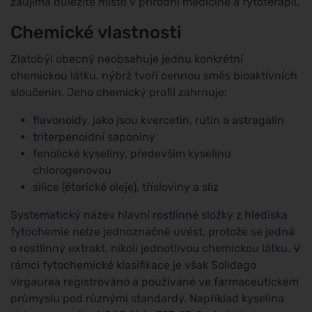
zaujímá důležité místo v přírodní medicíně a fytoterapii.
Chemické vlastnosti
Zlatobýl obecný neobsahuje jednu konkrétní
chemickou látku, nýbrž tvoří cennou směs bioaktivních
sloučenin. Jeho chemický profil zahrnuje:
flavonoidy, jako jsou kvercetin, rutin a astragalin
triterpenoidní saponiny
fenolické kyseliny, především kyselinu
chlorogenovou
silice (éterické oleje), třísloviny a sliz
Systematický název hlavní rostlinné složky z hlediska
fytochemie nelze jednoznačně uvést, protože se jedná
o rostlinný extrakt, nikoli jednotlivou chemickou látku. V
rámci fytochemické klasifikace je však Solidago
virgaurea registrováno a používané ve farmaceutickém
průmyslu pod různými standardy. Například kyselina