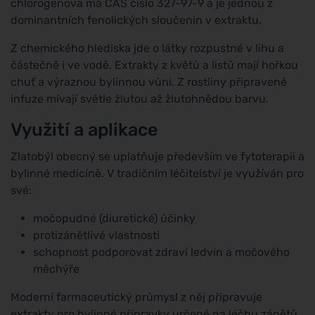
chlorogenová má CAS číslo 327-97-9 a je jednou z
dominantních fenolických sloučenin v extraktu.
Z chemického hlediska jde o látky rozpustné v lihu a
částečně i ve vodě. Extrakty z květů a listů mají hořkou
chuť a výraznou bylinnou vůni. Z rostliny připravené
infuze mívají světle žlutou až žlutohnědou barvu.
Využití a aplikace
Zlatobýl obecný se uplatňuje především ve fytoterapii a
bylinné medicíně. V tradičním léčitelství je využíván pro
své:
močopudné (diuretické) účinky
protizánětlivé vlastnosti
schopnost podporovat zdraví ledvin a močového
měchýře
Moderní farmaceutický průmysl z něj připravuje
extrakty pro bylinné přípravky určené na léčbu zánětů