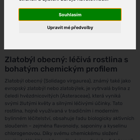
Další názvy:
celík zlatobýl, zlatá metla
Souhlasím
Skóre škodlivosti:
1
(
Přírodní látky
)
Upravit mé předvolby
1
Zlatobýl obecný: léčivá rostlina s
bohatým chemickým profilem
Zlatobýl obecný (Solidago virgaurea), známý také jako
evropský zlatobýl nebo zlatobýlek, je vytrvalá bylina z
čeledi hvězdnicovitých (Asteraceae), která vyniká
svými žlutými květy a silnými léčivými účinky. Tato
rostlina, hojně využívaná v tradičním i moderním
bylinném léčitelství, obsahuje řadu biologicky aktivních
sloučenin – zejména flavonoidy, saponiny a kyselinu
chlorogenovou. Díky svému chemickému složení