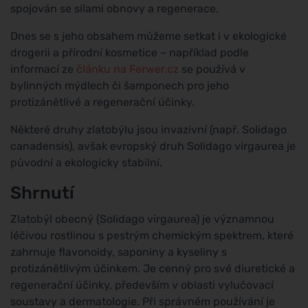
spojován se silami obnovy a regenerace.
Dnes se s jeho obsahem můžeme setkat i v ekologické
drogerii a přírodní kosmetice – například podle
informací ze
článku na Ferwer.cz
se používá v
bylinných mýdlech či šamponech pro jeho
protizánětlivé a regenerační účinky.
Některé druhy zlatobýlu jsou invazivní (např. Solidago
canadensis), avšak evropský druh Solidago virgaurea je
původní a ekologicky stabilní.
Shrnutí
Zlatobýl obecný (Solidago virgaurea) je významnou
léčivou rostlinou s pestrým chemickým spektrem, které
zahrnuje flavonoidy, saponiny a kyseliny s
protizánětlivým účinkem. Je cenný pro své diuretické a
regenerační účinky, především v oblasti vylučovací
soustavy a dermatologie. Při správném používání je