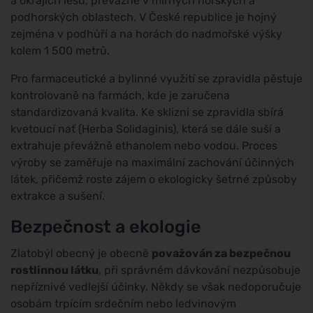
a okrajích lesů, převážně v mírných horských a
podhorských oblastech. V České republice je hojný
zejména v podhůří a na horách do nadmořské výšky
kolem 1 500 metrů.
Pro farmaceutické a bylinné využití se zpravidla pěstuje
kontrolovaně na farmách, kde je zaručena
standardizovaná kvalita. Ke sklizni se zpravidla sbírá
kvetoucí nať (Herba Solidaginis), která se dále suší a
extrahuje převážně ethanolem nebo vodou. Proces
výroby se zaměřuje na maximální zachování účinných
látek, přičemž roste zájem o ekologicky šetrné způsoby
extrakce a sušení.
Bezpečnost a ekologie
Zlatobýl obecný je obecně
považován za bezpečnou
rostlinnou látku
, při správném dávkování nezpůsobuje
nepříznivé vedlejší účinky. Někdy se však nedoporučuje
osobám trpícím srdečním nebo ledvinovým