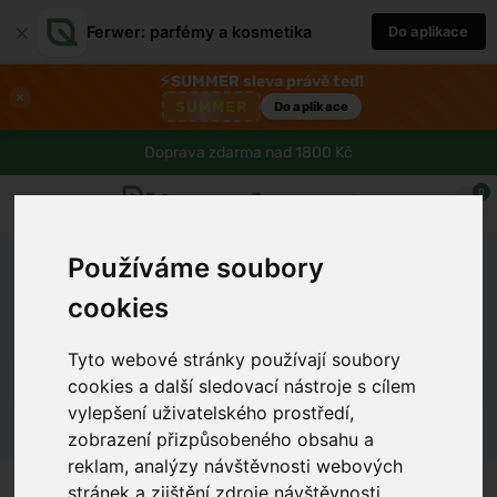
×
Ferwer: parfémy a kosmetika
Do aplikace
⚡
SUMMER sleva právě teď!
×
SUMMER
Do aplikace
Doprava zdarma nad 1800 Kč
0
Používáme soubory
Ferwer
Lexikon
Látka
cookies
Zlatobýl obecný (Solidago virgaurea)
Tyto webové stránky používají soubory
Dámské parfémy
Pánské parfémy
Unisex parfémy
cookies a další sledovací nástroje s cílem
vylepšení uživatelského prostředí,
zobrazení přizpůsobeného obsahu a
reklam, analýzy návštěvnosti webových
stránek a zjištění zdroje návštěvnosti.