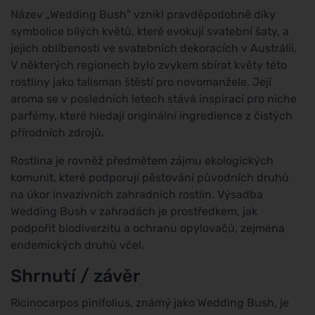
Název „Wedding Bush" vznikl pravděpodobně díky
symbolice bílých květů, které evokují svatební šaty, a
jejich oblíbenosti ve svatebních dekoracích v Austrálii.
V některých regionech bylo zvykem sbírat květy této
rostliny jako talisman štěstí pro novomanžele. Její
aroma se v posledních letech stává inspirací pro niche
parfémy, které hledají originální ingredience z čistých
přírodních zdrojů.
Rostlina je rovněž předmětem zájmu ekologických
komunit, které podporují pěstování původních druhů
na úkor invazivních zahradních rostlin. Výsadba
Wedding Bush v zahradách je prostředkem, jak
podpořit biodiverzitu a ochranu opylovačů, zejména
endemických druhů včel.
Shrnutí / závěr
Ricinocarpos pinifolius, známý jako Wedding Bush, je