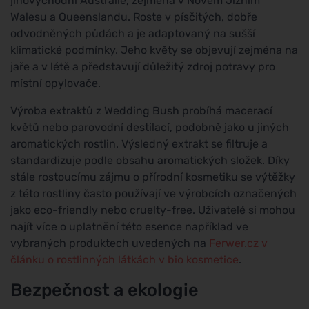
jihovýchodní Austrálie, zejména v Novém Jižním
Walesu a Queenslandu. Roste v písčitých, dobře
odvodněných půdách a je adaptovaný na sušší
klimatické podmínky. Jeho květy se objevují zejména na
jaře a v létě a představují důležitý zdroj potravy pro
místní opylovače.
Výroba extraktů z Wedding Bush probíhá macerací
květů nebo parovodní destilací, podobně jako u jiných
aromatických rostlin. Výsledný extrakt se filtruje a
standardizuje podle obsahu aromatických složek. Díky
stále rostoucímu zájmu o přírodní kosmetiku se výtěžky
z této rostliny často používají ve výrobcích označených
jako eco-friendly nebo cruelty-free. Uživatelé si mohou
najít více o uplatnění této esence například ve
vybraných produktech uvedených na
Ferwer.cz v
článku o rostlinných látkách v bio kosmetice
.
Bezpečnost a ekologie