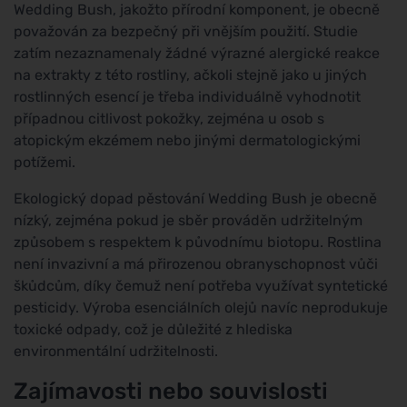
Wedding Bush, jakožto přírodní komponent, je obecně
považován za bezpečný při vnějším použití. Studie
zatím nezaznamenaly žádné výrazné alergické reakce
na extrakty z této rostliny, ačkoli stejně jako u jiných
rostlinných esencí je třeba individuálně vyhodnotit
případnou citlivost pokožky, zejména u osob s
atopickým ekzémem nebo jinými dermatologickými
potížemi.
Ekologický dopad pěstování Wedding Bush je obecně
nízký, zejména pokud je sběr prováděn udržitelným
způsobem s respektem k původnímu biotopu. Rostlina
není invazivní a má přirozenou obranyschopnost vůči
škůdcům, díky čemuž není potřeba využívat syntetické
pesticidy. Výroba esenciálních olejů navíc neprodukuje
toxické odpady, což je důležité z hlediska
environmentální udržitelnosti.
Zajímavosti nebo souvislosti