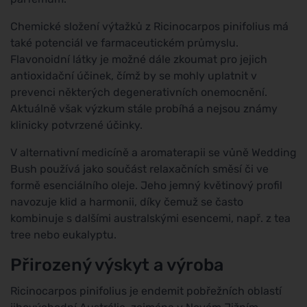
Chemické složení výtažků z Ricinocarpos pinifolius má
také potenciál ve farmaceutickém průmyslu.
Flavonoidní látky je možné dále zkoumat pro jejich
antioxidační účinek, čímž by se mohly uplatnit v
prevenci některých degenerativních onemocnění.
Aktuálně však výzkum stále probíhá a nejsou známy
klinicky potvrzené účinky.
V alternativní medicíně a aromaterapii se vůně Wedding
Bush používá jako součást relaxačních směsí či ve
formě esenciálního oleje. Jeho jemný květinový profil
navozuje klid a harmonii, díky čemuž se často
kombinuje s dalšími australskými esencemi, např. z tea
tree nebo eukalyptu.
Přirozený výskyt a výroba
Ricinocarpos pinifolius je endemit pobřežních oblastí