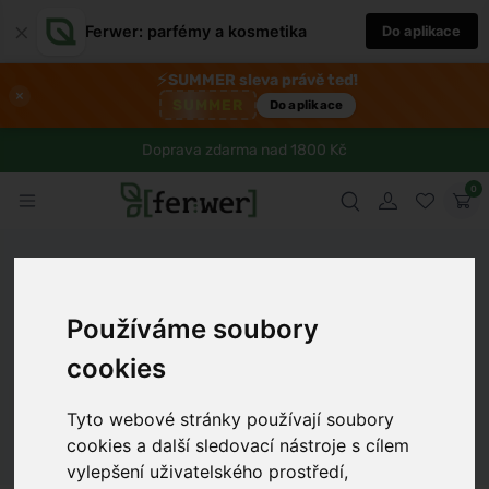
×
Ferwer: parfémy a kosmetika
Do aplikace
⚡
SUMMER sleva právě teď!
×
SUMMER
Do aplikace
Doprava zdarma nad 1800 Kč
0
Ferwer
Lexikon
Látka
Wedding Bush (Ricinocarpos
Používáme soubory
pinifolius)
cookies
Dámské parfémy
Pánské parfémy
Unisex parfémy
Tyto webové stránky používají soubory
cookies a další sledovací nástroje s cílem
vylepšení uživatelského prostředí,