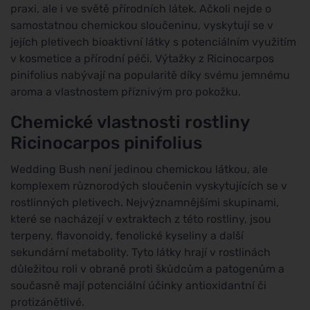
praxi, ale i ve světě přírodních látek. Ačkoli nejde o
samostatnou chemickou sloučeninu, vyskytují se v
jejích pletivech bioaktivní látky s potenciálním využitím
v kosmetice a přírodní péči. Výtažky z Ricinocarpos
pinifolius nabývají na popularitě díky svému jemnému
aroma a vlastnostem příznivým pro pokožku.
Chemické vlastnosti rostliny
Ricinocarpos pinifolius
Wedding Bush není jedinou chemickou látkou, ale
komplexem různorodých sloučenin vyskytujících se v
rostlinných pletivech. Nejvýznamnějšími skupinami,
které se nacházejí v extraktech z této rostliny, jsou
terpeny, flavonoidy, fenolické kyseliny a další
sekundární metabolity. Tyto látky hrají v rostlinách
důležitou roli v obraně proti škůdcům a patogenům a
současně mají potenciální účinky antioxidantní či
protizánětlivé.