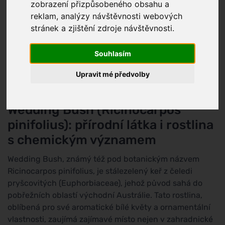
zobrazení přizpůsobeného obsahu a
reklam, analýzy návštěvnosti webových
stránek a zjištění zdroje návštěvnosti.
Další názvy:
Ricinocarpos pinifolius
Skóre škodlivosti:
1
(
Přírodní látky
)
Souhlasím
1
Upravit mé předvolby
Wedding Bush (Ricinocarpos
pinifolius): přírodní látka i rostlina
s chemickým významem
Wedding Bush, známý též pod botanickým názvem
Ricinocarpos pinifolius, je stálezelený keř z čeledi
pryšcovitých (Euphorbiaceae), jehož původ sahá do
pobřežních oblastí východní Austrálie. Tato rostlina,
oblíbená pro své aromatické bílé květy a ornamentální
vlastnosti, zaujímá zajímavé místo nejen v zahradnické