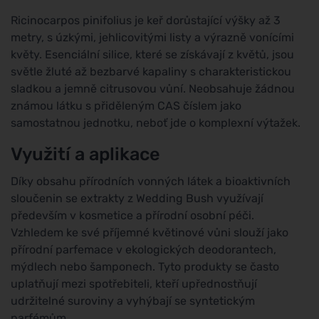
Ricinocarpos pinifolius je keř dorůstající výšky až 3
metry, s úzkými, jehlicovitými listy a výrazně vonícími
květy. Esenciální silice, které se získávají z květů, jsou
světle žluté až bezbarvé kapaliny s charakteristickou
sladkou a jemně citrusovou vůní. Neobsahuje žádnou
známou látku s přiděleným CAS číslem jako
samostatnou jednotku, neboť jde o komplexní výtažek.
Využití a aplikace
Díky obsahu přírodních vonných látek a bioaktivních
sloučenin se extrakty z Wedding Bush využívají
především v kosmetice a přírodní osobní péči.
Vzhledem ke své příjemné květinové vůni slouží jako
přírodní parfemace v ekologických deodorantech,
mýdlech nebo šamponech. Tyto produkty se často
uplatňují mezi spotřebiteli, kteří upřednostňují
udržitelné suroviny a vyhýbají se syntetickým
parfémům.