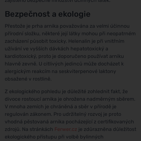
zajištěno bezpečné množství účinných látek.
Bezpečnost a ekologie
Přestože je prha arnika považována za velmi účinnou
přírodní složku, některé její látky mohou při neopatrném
zacházení působit toxicky. Helenalin je při vnitřním
užívání ve vyšších dávkách hepatotoxický a
kardiotoxický, proto je doporučeno používat arniku
hlavně zevně. U citlivých jedinců může docházet k
alergickým reakcím na seskviterpenové laktony
obsažené v rostlině.
Z ekologického pohledu je důležité zohlednit fakt, že
divoce rostoucí arnika je ohrožena nadměrným sběrem.
V mnoha zemích je chráněná a sběr v přírodě je
regulován zákonem. Pro udržitelný rozvoj je proto
vhodná pěstovaná arnika pocházející z certifikovaných
zdrojů. Na stránkách
Ferwer.cz
je zdůrazněna důležitost
ekologického přístupu při volbě bylinných