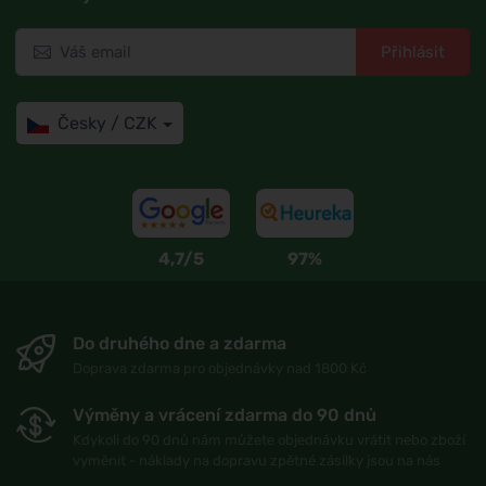
Přihlásit
Česky / CZK
4,7/5
97%
Do druhého dne a zdarma
Doprava zdarma pro objednávky nad 1800 Kč
Výměny a vrácení zdarma do 90 dnů
Kdykoli do 90 dnů nám můžete objednávku vrátit nebo zboží
vyměnit - náklady na dopravu zpětné zásilky jsou na nás