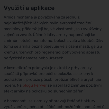
Využití a aplikace
Arnica montana je považována za jednu z
nejdůležitějších léčivých bylin evropské tradiční
medicíny, přičemž její hojivé vlastnosti jsou využívány
zejména zevně. Účinné látky arniky napomáhají ke
zmírnění otoků, hematomů, bolestí svalů a kloubů. Díky
tomu se arnika běžně objevuje ve složení mastí, gelů a
krémů určených pro regeneraci pohybového aparátu
po fyzické námaze nebo úrazech.
V kosmetickém průmyslu je extrakt z prhy arniky
součástí přípravků pro péči o pokožku se sklony k
podráždění, protože působí protizánětlivě a urychluje
hojení. Na
blogu Ferwer
se například zmiňuje pozitivní
efekt arniky na pokožku po slunečním záření.
V homeopatii se z arniky připravují ředěné tinktury
využívané zejména při léčbě pohmožděnin, namožení či