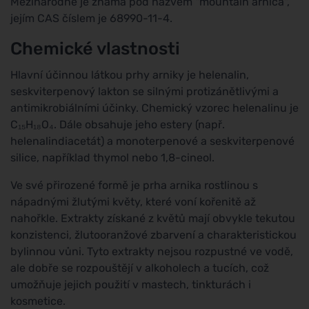
Mezinárodně je známa pod názvem "mountain arnica",
jejím CAS číslem je 68990-11-4.
Chemické vlastnosti
Hlavní účinnou látkou prhy arniky je helenalin,
seskviterpenový lakton se silnými protizánětlivými a
antimikrobiálními účinky. Chemický vzorec helenalinu je
C₁₅H₁₈O₄. Dále obsahuje jeho estery (např.
helenalindiacetát) a monoterpenové a seskviterpenové
silice, například thymol nebo 1,8-cineol.
Ve své přirozené formě je prha arnika rostlinou s
nápadnými žlutými květy, které voní kořenitě až
nahořkle. Extrakty získané z květů mají obvykle tekutou
konzistenci, žlutooranžové zbarvení a charakteristickou
bylinnou vůni. Tyto extrakty nejsou rozpustné ve vodě,
ale dobře se rozpouštějí v alkoholech a tucích, což
umožňuje jejich použití v mastech, tinkturách i
kosmetice.