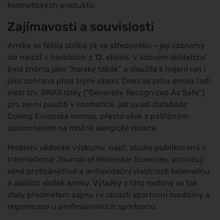
kosmetických produktů.
Zajímavosti a souvislosti
Arnika se těšila oblibě již ve středověku – její záznamy
lze nalézt v herbářích z 12. století. V lidovém léčitelství
byla známá jako "horský tabák" a sloužila k hojení ran i
jako ochrana před zlými silami. Dnes se prha arnika řadí
mezi tzv. GRAS látky ("Generally Recognized As Safe”)
pro zevní použití v kosmetice, jak uvádí databáze
CosIng Evropské komise, přesto však s patřičným
upozorněním na možné alergické reakce.
Moderní vědecké výzkumy, např. studie publikovaná v
International Journal of Molecular Sciences, potvrzují
silné protizánětlivé a antioxidační vlastnosti helenalinu
a dalších složek arniky. Výtažky z této rostliny se tak
staly předmětem zájmu i v oblasti sportovní medicíny a
regenerace u profesionálních sportovců.