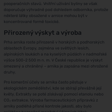
pooperačních stavů. Vnitřní užívání byliny se však
doporučuje výhradně pod dohledem odborníka, protože
některé látky obsažené v arnice mohou být v
koncentrované formě toxické.
Přirozený výskyt a výroba
Prha arnika roste přirozeně v horských a podhorských
oblastech Evropy, zejména ve světlých lesích,
alpínských loukách a na kyselých půdách v nadmořské
výšce 500–2 500 m n. m. V České republice je výskyt
omezený a chráněný – arnika je zapsána mezi ohrožené
druhy.
Pro komerční účely se arnika často pěstuje v
ekologickém zemědělství, kde se sbírají převážně její
květy. Extrakty se poté získávají pomocí etanolu nebo
CO₂ extrakce. Výroba farmaceutických přípravků z
arniky podléhá přísné kontrole jakosti, aby bylo