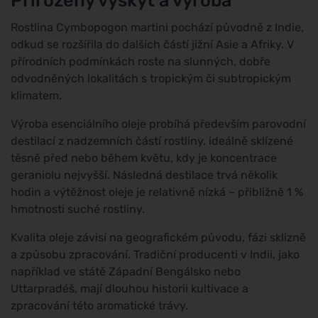
Rostlina Cymbopogon martini pochází původně z Indie,
odkud se rozšířila do dalších částí jižní Asie a Afriky. V
přírodních podmínkách roste na slunných, dobře
odvodněných lokalitách s tropickým či subtropickým
klimatem.
Výroba esenciálního oleje probíhá především parovodní
destilací z nadzemních částí rostliny, ideálně sklízené
těsně před nebo během květu, kdy je koncentrace
geraniolu nejvyšší. Následná destilace trvá několik
hodin a výtěžnost oleje je relativně nízká – přibližně 1 %
hmotnosti suché rostliny.
Kvalita oleje závisí na geografickém původu, fázi sklizně
a způsobu zpracování. Tradiční producenti v Indii, jako
například ve státě Západní Bengálsko nebo
Uttarpradéš, mají dlouhou historii kultivace a
zpracování této aromatické trávy.