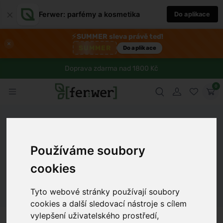
×
Ferwer: parfémy a kosmetika
Do aplikace
⚡
SUMMER sleva právě teď!
×
SUMMER
Do aplikace
Doprava zdarma nad 1800 Kč
0
Ferwer
Lexikon
Látka
Palmarosa (Cymbopogon martini)
Používáme soubory
cookies
Dámské parfémy
Pánské parfémy
Unisex parfémy
Tyto webové stránky používají soubory
cookies a další sledovací nástroje s cílem
vylepšení uživatelského prostředí,