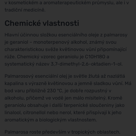
v kosmetickém a aromaterapeutickém průmyslu, ale i v
tradiční medicíně.
Chemické vlastnosti
Hlavní účinnou složkou esenciálního oleje z palmarosy
je geraniol – monoterpenový alkohol, známý svou
charakteristickou svěže květinovou vůní připomínající
růže. Chemický vzorec geraniolu je C10H18O a
systematický název 3,7-dimethyl-2,6-oktadien-1-ol.
Palmarosový esenciální olej je světle žlutá až nazlátlá
kapalina s výrazně květinovou a jemně sladkou vůní. Má
bod varu přibližně 230 °C, je dobře rozpustný v
alkoholu, přičemž ve vodě jen málo mísitelný. Kromě
geraniolu obsahuje i další terpenické sloučeniny jako
linalool, citronellol nebo nerol, které přispívají k jeho
aromatickým a biologickým vlastnostem.
Palmarosa roste především v tropických oblastech,