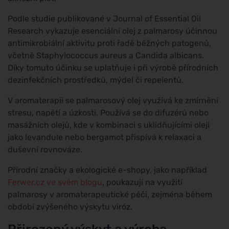
Podle studie publikované v Journal of Essential Oil
Research vykazuje esenciální olej z palmarosy účinnou
antimikrobiální aktivitu proti řadě běžných patogenů,
včetně Staphylococcus aureus a Candida albicans.
Díky tomuto účinku se uplatňuje i při výrobě přírodních
dezinfekčních prostředků, mýdel či repelentů.
V aromaterapii se palmarosový olej využívá ke zmírnění
stresu, napětí a úzkosti. Používá se do difuzérů nebo
masážních olejů, kde v kombinaci s uklidňujícími oleji
jako levandule nebo bergamot přispívá k relaxaci a
duševní rovnováze.
Přírodní značky a ekologické e-shopy, jako například
Ferwer.cz ve svém blogu
, poukazují na využití
palmarosy v aromaterapeutické péči, zejména během
období zvýšeného výskytu viróz.
Přirozený výskyt a výroba