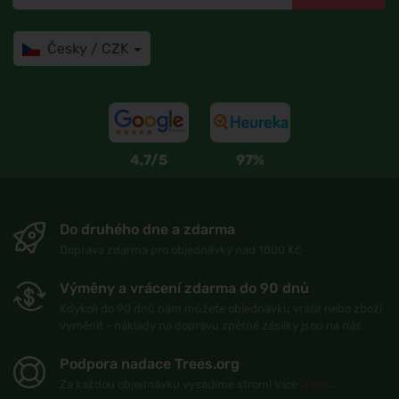
Česky / CZK
4,7/5
97%
Do druhého dne a zdarma
Doprava zdarma pro objednávky nad 1800 Kč
Výměny a vrácení zdarma do 90 dnů
Kdykoli do 90 dnů nám můžete objednávku vrátit nebo zboží
vyměnit - náklady na dopravu zpětné zásilky jsou na nás
Podpora nadace Trees.org
Za každou objednávku vysadíme strom! Více
O nás
.