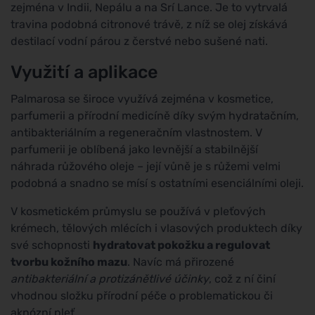
zejména v Indii, Nepálu a na Srí Lance. Je to vytrvalá
travina podobná citronové trávě, z níž se olej získává
destilací vodní párou z čerstvé nebo sušené nati.
Využití a aplikace
Palmarosa se široce využívá zejména v kosmetice,
parfumerii a přírodní medicíně díky svým hydratačním,
antibakteriálním a regeneračním vlastnostem. V
parfumerii je oblíbená jako levnější a stabilnější
náhrada růžového oleje – její vůně je s růžemi velmi
podobná a snadno se mísí s ostatními esenciálními oleji.
V kosmetickém průmyslu se používá v pleťových
krémech, tělových mlécích i vlasových produktech díky
své schopnosti
hydratovat pokožku a regulovat
tvorbu kožního mazu
. Navíc má přirozené
antibakteriální a protizánětlivé účinky
, což z ní činí
vhodnou složku přírodní péče o problematickou či
aknózní pleť.