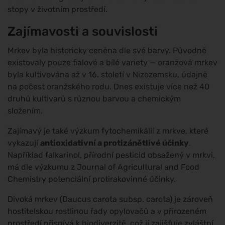
stopy v životním prostředí.
Zajímavosti a souvislosti
Mrkev byla historicky ceněna dle své barvy. Původně
existovaly pouze fialové a bílé variety — oranžová mrkev
byla kultivována až v 16. století v Nizozemsku, údajně
na počest oranžského rodu. Dnes existuje více než 40
druhů kultivarů s různou barvou a chemickým
složením.
Zajímavý je také výzkum fytochemikálií z mrkve, které
vykazují
antioxidativní a protizánětlivé účinky
.
Například falkarinol, přírodní pesticid obsažený v mrkvi,
má dle výzkumu z Journal of Agricultural and Food
Chemistry potenciální protirakovinné účinky.
Divoká mrkev (Daucus carota subsp. carota) je zároveň
hostitelskou rostlinou řady opylovačů a v přirozeném
prostředí přispívá k biodiverzitě, což jí zajišťuje zvláštní