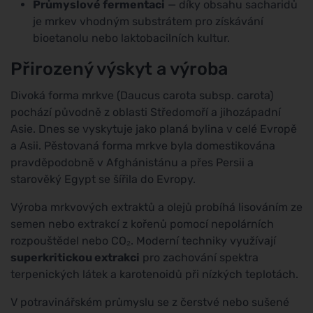
Průmyslové fermentaci
— díky obsahu sacharidů
je mrkev vhodným substrátem pro získávání
bioetanolu nebo laktobacilních kultur.
Přirozený výskyt a výroba
Divoká forma mrkve (Daucus carota subsp. carota)
pochází původně z oblasti Středomoří a jihozápadní
Asie. Dnes se vyskytuje jako planá bylina v celé Evropě
a Asii. Pěstovaná forma mrkve byla domestikována
pravděpodobně v Afghánistánu a přes Persii a
starověký Egypt se šířila do Evropy.
Výroba mrkvových extraktů a olejů probíhá lisováním ze
semen nebo extrakcí z kořenů pomocí nepolárních
rozpouštědel nebo CO₂. Moderní techniky využívají
superkritickou extrakci
pro zachování spektra
terpenických látek a karotenoidů při nízkých teplotách.
V potravinářském průmyslu se z čerstvé nebo sušené