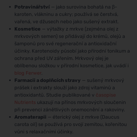
Potravinářství
— jako surovina bohatá na β-
karoten, vlákninu a cukry; používá se čerstvá,
vařená, ve džusech nebo jako sušený extrakt.
Kosmetice
— výtažky z mrkve (zejména olej z
mrkvových semen) se přidávají do krémů, olejů a
šamponů pro své regenerační a antioxidační
účinky. Karotenoidy působí jako přírodní tonikum a
ochrana před UV zářením. Mrkvový olej je
oblíbenou složkou v přírodní kosmetice, jak uvádí i
blog Ferwer
.
Farmacii a doplňcích stravy
— sušený mrkvový
prášek i extrakty slouží jako zdroj vitaminů a
antioxidantů. Studie publikované v
časopise
Nutrients
ukazují na přínos mrkvových sloučenin
při prevenci zánětlivých onemocnění a rakoviny.
Aromaterapii
— éterický olej z mrkve (Daucus
carota oil) se používá pro svojí zemitou, kořenitou
vůni s relaxačními účinky.