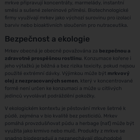
mrkve připravují koncentráty, marmelády, instantní
směsi a sušené zeleninové příměsi. Biotechnologické
firmy využívají mrkev jako výchozí surovinu pro izolaci
barviv nebo bioaktivních sloučenin pro nutraceutika.
Bezpečnost a ekologie
Mrkev obecná je obecně považována za
bezpečnou a
zdravotně prospěšnou rostlinu
. Konzumace kořene i
jeho výtažků je běžná a bez rizika toxicity, pokud nejsou
použité extrémní dávky. Výjimkou může být
mrkvový
olej z nezpracovaných semen
, který v koncentrované
formě není určen ke konzumaci a může u citlivých
jedinců vyvolávat podráždění pokožky.
V ekologickém kontextu je pěstování mrkve šetrné k
půdě, zejména v bio kvalitě bez pesticidů. Mrkev
pomáhá provzdušňovat půdu a herbage (nať) může být
využita jako krmivo nebo mulč. Produkty z mrkve se
snadno biodegradují a nezanechávají dlouhodobé