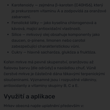
Karotenoidy — zejména β-karoten (C40H56), který
je prekurzorem vitaminu A a zodpovídá za oranžové
zabarvení.
Fenolické látky — jako kyselina chlorogenová a
kávová, mající antioxidační vlastnosti.
Silice — mrkvový olej obsahuje komponenty jako
daucen, α-pinene, limonen nebo carotol
zabezpečující charakteristickou vůni.
Cukry — hlavně sacharóza, glukóza a fruktóza.
Kořen mrkve má pevné skupenství, oranžovou až
fialovou barvu (dle odrůdy) a nasládlou chuť. Vůně
čerstvé mrkve je částečně dána těkavými terpenickými
sloučeninami. Významné jsou i rozpustné vlákniny,
antioxidanty a vitaminy skupiny B, C a E.
Využití a aplikace
Mrkev obecná najde uplatnění především v: