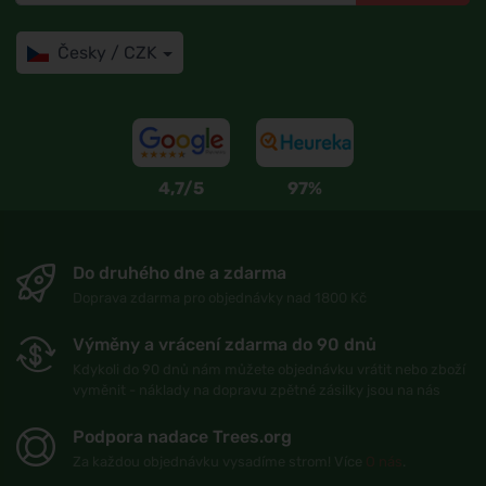
Česky / CZK
4,7/5
97%
Do druhého dne a zdarma
Doprava zdarma pro objednávky nad 1800 Kč
Výměny a vrácení zdarma do 90 dnů
Kdykoli do 90 dnů nám můžete objednávku vrátit nebo zboží
vyměnit - náklady na dopravu zpětné zásilky jsou na nás
Podpora nadace Trees.org
Za každou objednávku vysadíme strom! Více
O nás
.