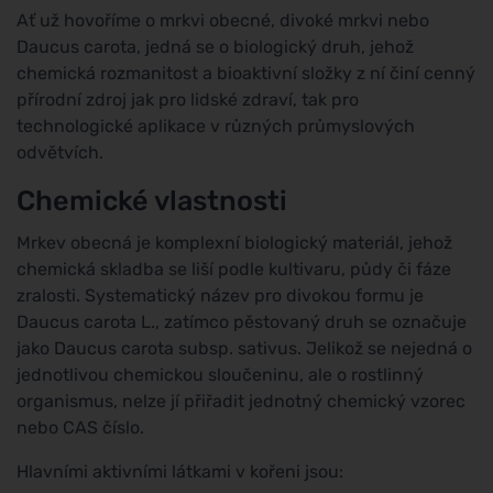
Ať už hovoříme o mrkvi obecné, divoké mrkvi nebo
Daucus carota, jedná se o biologický druh, jehož
chemická rozmanitost a bioaktivní složky z ní činí cenný
přírodní zdroj jak pro lidské zdraví, tak pro
technologické aplikace v různých průmyslových
odvětvích.
Chemické vlastnosti
Mrkev obecná je komplexní biologický materiál, jehož
chemická skladba se liší podle kultivaru, půdy či fáze
zralosti. Systematický název pro divokou formu je
Daucus carota L., zatímco pěstovaný druh se označuje
jako Daucus carota subsp. sativus. Jelikož se nejedná o
jednotlivou chemickou sloučeninu, ale o rostlinný
organismus, nelze jí přiřadit jednotný chemický vzorec
nebo CAS číslo.
Hlavními aktivními látkami v kořeni jsou: