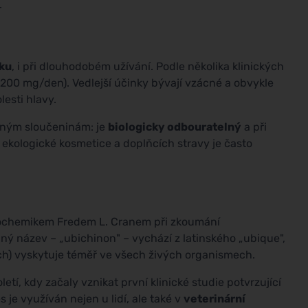
.
ku
, i při dlouhodobém užívání. Podle několika klinických
1200 mg/den). Vedlejší účinky bývají vzácné a obvykle
lesti hlavy.
očným sloučeninám: je
biologicky odbouratelný
a při
ekologické kosmetice a doplňcích stravy je často
iochemikem Fredem L. Cranem při zkoumání
lný název – „ubichinon" – vychází z latinského „ubique",
ách) vyskytuje téměř ve všech živých organismech.
letí, kdy začaly vznikat první klinické studie potvrzující
 je využíván nejen u lidí, ale také v
veterinární