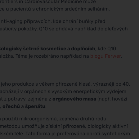
rontiers in Cardiovascular Medicine může
e u pacientů s chronickým srdečním selháním.
nti-aging přípravcích, kde chrání buňky před
sticity pokožky. Q10 se přidává například do pleťových
ekologicky šetrné kosmetice a doplňcích
, kde Q10
složka. Téma je rozebíráno například na
blogu Ferwer
.
e jeho produkce s věkem přirozeně klesá, výrazněji po 40.
e nacházejí v orgánech s vysokým energetickým výdejem
kat z potravy, zejména z
orgánového masa
(např. hovězí
,
ořechů
a
špenátu
.
 použití mikroorganismů, zejména druhů rodu
todou umožňuje získání přirozené, biologicky aktivní
idském těle. Tato forma je preferována oproti syntetickým