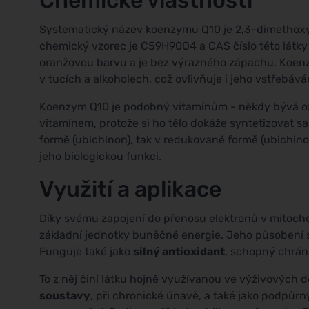
Systematický název koenzymu Q10 je 2,3-dimethox
chemický vzorec je C59H90O4 a CAS číslo této látky
oranžovou barvu a je bez výrazného zápachu. Koen
v tucích a alkoholech, což ovlivňuje i jeho vstřebává
Koenzym Q10 je podobný vitamínům - někdy bývá ozn
vitamínem, protože si ho tělo dokáže syntetizovat s
formě (ubichinon), tak v redukované formě (ubichino
jeho biologickou funkci.
Využití a aplikace
Díky svému zapojení do přenosu elektronů v mitoch
základní jednotky buněčné energie. Jeho působení 
Funguje také jako
silný antioxidant
, schopný chrán
To z něj činí látku hojně využívanou ve výživových
soustavy
, při chronické únavě, a také jako podpůr