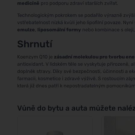
medicíně
pro podporu zdraví starších zvířat.
Technologickým pokrokem se podařilo výrazně zvýš
vstřebatelnost nízká kvůli jeho lipofilní povaze. Ny
emulze
,
liposomální formy
nebo kombinace s oleji,
Shrnutí
Koenzym Q10 je
zásadní molekulou pro tvorbu ene
antioxidant. V lidském těle se vyskytuje přirozeně, a
doplněk stravy. Díky své bezpečnosti, účinnosti a ek
farmacii, kosmetice i zdravé výživě. S rostoucím zájme
která již dnes patří k nepostradatelným pomocníkům 
Vůně do bytu a auta můžete naléz