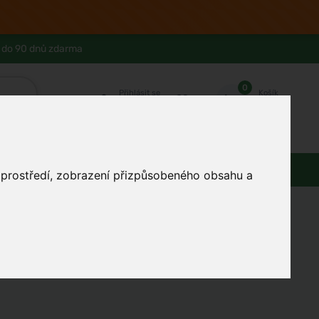
 do 90 dnů zdarma
0
Přihlásit se
Košík
Můj účet
Ferwer Club
Prodejna v Praze
Kontakty
Zdraví
Domácnost
Dárky
o prostředí, zobrazení přizpůsobeného obsahu a