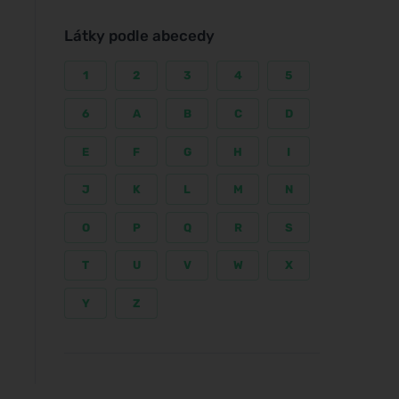
Látky podle abecedy
1
2
3
4
5
6
A
B
C
D
E
F
G
H
I
J
K
L
M
N
O
P
Q
R
S
T
U
V
W
X
Y
Z