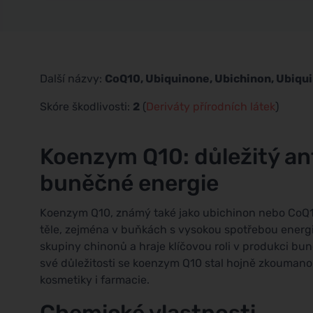
Další názvy:
CoQ10, Ubiquinone, Ubichinon, Ubiqui
Skóre škodlivosti:
2
(
Deriváty přírodních látek
)
Koenzym Q10: důležitý an
buněčné energie
Koenzym Q10, známý také jako ubichinon nebo CoQ10
těle, zejména v buňkách s vysokou spotřebou energie,
skupiny chinonů a hraje klíčovou roli v produkci bu
své důležitosti se koenzym Q10 stal hojně zkoumanou
kosmetiky i farmacie.
Chemické vlastnosti