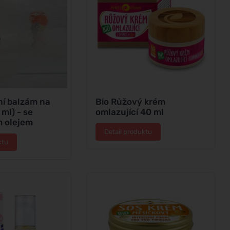
í balzám na
Bio Růžový krém
 ml) - se
omlazující 40 ml
 olejem
Detail produktu
ktu