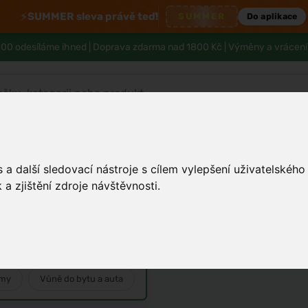
⚡
SUMMER sleva právě teď!
SUMMER
Do aplikace
00 odesíláme ihned |
Doprava zdarma nad 1800 Kč
| Výměny a vrácení
Pleť
Tělo a hygiena
Děti
Muži
a další sledovací nástroje s cílem vylepšení uživatelskéh
a zjištění zdroje návštěvnosti.
émy
Vůně do bytu a auta