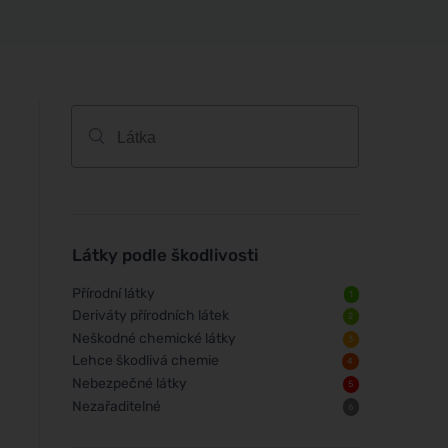
Látky podle škodlivosti
Přírodní látky
1
Deriváty přírodních látek
2
Neškodné chemické látky
3
Lehce škodlivá chemie
4
Nebezpečné látky
5
Nezařaditelné
6