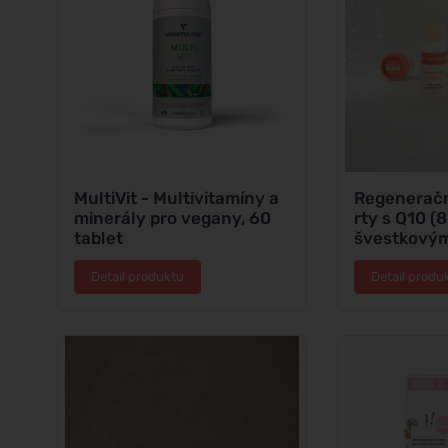
MultiVit - Multivitamíny a
Regeneračn
minerály pro vegany, 60
rty s Q10 (8
tablet
švestkovým
Detail produktu
Detail produ