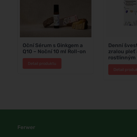
Oční Sérum s Ginkgem a
Denní šves
Q10 – Noční 10 ml Roll-on
zralou pleť 
rostlinným
Detail produktu
Detail produ
Ferwer