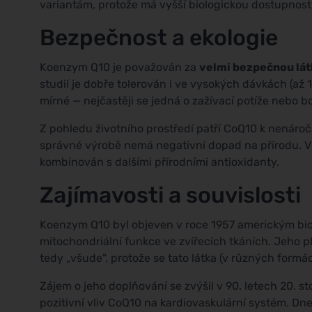
variantám, protože má vyšší biologickou dostupnost
Bezpečnost a ekologie
Koenzym Q10 je považován za
velmi bezpečnou lát
studií je dobře tolerován i ve vysokých dávkách (až 
mírné — nejčastěji se jedná o zažívací potíže nebo bo
Z pohledu životního prostředí patří CoQ10 k nenár
správné výrobě nemá negativní dopad na přírodu. V 
kombinován s dalšími přírodními antioxidanty.
Zajímavosti a souvislosti
Koenzym Q10 byl objeven v roce 1957 americkým b
mitochondriální funkce ve zvířecích tkáních. Jeho p
tedy „všude", protože se tato látka (v různých form
Zájem o jeho doplňování se zvýšil v 90. letech 20. sto
pozitivní vliv CoQ10 na kardiovaskulární systém. Dnes