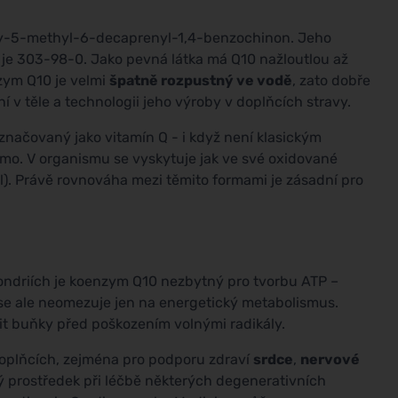
y-5-methyl-6-decaprenyl-1,4-benzochinon. Jeho
 je 303-98-0. Jako pevná látka má Q10 nažloutlou až
zym Q10 je velmi
špatně rozpustný ve vodě
, zato dobře
ní v těle a technologii jeho výroby v doplňcích stravy.
ačovaný jako vitamín Q - i když není klasickým
amo. V organismu se vyskytuje jak ve své oxidované
l). Právě rovnováha mezi těmito formami je zásadní pro
ondriích je koenzym Q10 nezbytný pro tvorbu ATP –
se ale neomezuje jen na energetický metabolismus.
it buňky před poškozením volnými radikály.
 doplňcích, zejména pro podporu zdraví
srdce
,
nervové
ný prostředek při léčbě některých degenerativních