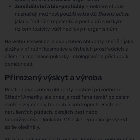
Zemědělství a bio-pesticidy
– některé studie
naznačují možnost použití extraktů
Bidens pilosa
jako přírodních repelentů a pesticidů s nízkým
rizikem toxicity vůči necílovým organismům.
Na webu Ferwer.cz je dvouzubec chlupatý zmíněn jako
složka v přírodní kosmetice a čisticích prostředcích s
cílem harmonizace pokožky i ekologického přístupu k
domácnosti.
Přirozený výskyt a výroba
Rostlina dvouzubec chlupatý pochází původně ze
Střední Ameriky, ale dnes je rozšířená téměř po celém
světě – zejména v tropech a subtropech. Roste na
narušených půdách, okrajích cest nebo
neudržovaných loukách. V České republice je výskyt
spíše ojedinělý.
Sklízí se nadzemní části rostliny, které jsou nejbohatším