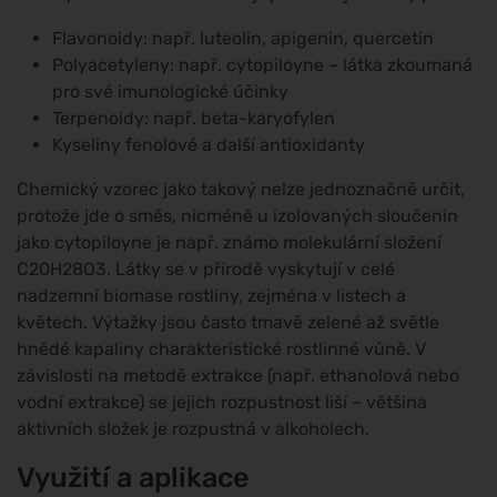
Flavonoidy: např. luteolin, apigenin, quercetin
Polyacetyleny: např. cytopiloyne – látka zkoumaná
pro své imunologické účinky
Terpenoidy: např. beta-karyofylen
Kyseliny fenolové a další antioxidanty
Chemický vzorec jako takový nelze jednoznačně určit,
protože jde o směs, nicméně u izolovaných sloučenin
jako cytopiloyne je např. známo molekulární složení
C20H28O3. Látky se v přírodě vyskytují v celé
nadzemní biomase rostliny, zejména v listech a
květech. Výtažky jsou často tmavě zelené až světle
hnědé kapaliny charakteristické rostlinné vůně. V
závislosti na metodě extrakce (např. ethanolová nebo
vodní extrakce) se jejich rozpustnost liší – většina
aktivních složek je rozpustná v alkoholech.
Využití a aplikace