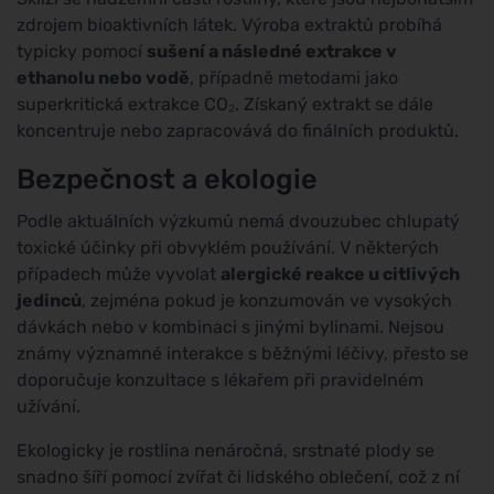
zdrojem bioaktivních látek. Výroba extraktů probíhá
typicky pomocí
sušení a následné extrakce v
ethanolu nebo vodě
, případně metodami jako
superkritická extrakce CO₂. Získaný extrakt se dále
koncentruje nebo zapracovává do finálních produktů.
Bezpečnost a ekologie
Podle aktuálních výzkumů nemá dvouzubec chlupatý
toxické účinky při obvyklém používání. V některých
případech může vyvolat
alergické reakce u citlivých
jedinců
, zejména pokud je konzumován ve vysokých
dávkách nebo v kombinaci s jinými bylinami. Nejsou
známy významné interakce s běžnými léčivy, přesto se
doporučuje konzultace s lékařem při pravidelném
užívání.
Ekologicky je rostlina nenáročná, srstnaté plody se
snadno šíří pomocí zvířat či lidského oblečení, což z ní