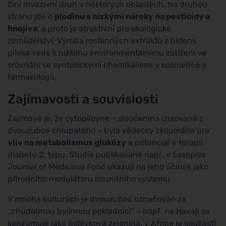
činí invazivní druh v některých oblastech. Na druhou
stranu jde o
plodinu s nízkými nároky na pesticidy a
hnojiva
, a proto je atraktivní pro ekologické
zemědělství. Výroba rostlinných extraktů z bidens
pilosa vede k nižšímu environmentálnímu zatížení ve
srovnání se syntetickými chemikáliemi v kosmetice a
farmakologii.
Zajímavosti a souvislosti
Zajímavé je, že cytopiloyne – sloučenina izolovaná z
dvouzubce chlupatého – byla vědecky zkoumána pro
vliv na metabolismus glukózy
a potenciál v terapii
diabetu 2. typu. Studie publikované např. v časopise
Journal of Medicinal Food ukazují na jeho účinek jako
přírodního modulátoru imunitního systému.
V mnoha kulturách je dvouzubec označován za
„chudobnou bylinnou pokladnici" – např. na Havaji se
konzumuje jako polévková zelenina, v Africe je součástí