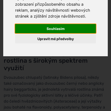
zobrazení přizpůsobeného obsahu a
Další názvy:
Bidens pilosus, Black Jack, španělské
reklam, analýzy návštěvnosti webových
jehly
stránek a zjištění zdroje návštěvnosti.
Skóre škodlivosti:
1
(
Přírodní látky
)
Souhlasím
1
Upravit mé předvolby
Dvouzubec chlupatý: léčivá
rostlina s širokým spektrem
využití
Dvouzubec chlupatý (latinsky Bidens pilosa), někdy
také označovaný jako dvouzubec černý nebo anglicky
hairy beggarticks, je jednoletá vytrvalá rostlina známá
pro své fyziologicky aktivní látky a léčivé účinky. Patří
do čeledi hvězdnicovitých (Asteraceae) a její výtažky
jsou bohaté na flavonoidy, polyacetyleny, terpenoidy a