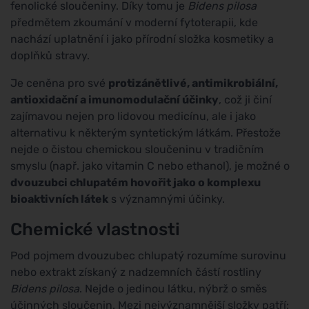
fenolické sloučeniny. Díky tomu je
Bidens pilosa
předmětem zkoumání v moderní fytoterapii, kde
nachází uplatnění i jako přírodní složka kosmetiky a
doplňků stravy.
Je ceněna pro své
protizánětlivé, antimikrobiální,
antioxidační a imunomodulační účinky
, což ji činí
zajímavou nejen pro lidovou medicínu, ale i jako
alternativu k některým syntetickým látkám. Přestože
nejde o čistou chemickou sloučeninu v tradičním
smyslu (např. jako vitamin C nebo ethanol), je možné o
dvouzubci chlupatém hovořit jako o komplexu
bioaktivních látek
s významnými účinky.
Chemické vlastnosti
Pod pojmem dvouzubec chlupatý rozumíme surovinu
nebo extrakt získaný z nadzemních částí rostliny
Bidens pilosa
. Nejde o jedinou látku, nýbrž o směs
účinných sloučenin. Mezi nejvýznamnější složky patří: