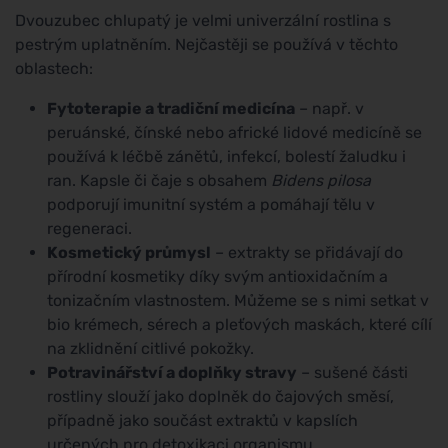
Dvouzubec chlupatý je velmi univerzální rostlina s
pestrým uplatněním. Nejčastěji se používá v těchto
oblastech:
Fytoterapie a tradiční medicína
– např. v
peruánské, čínské nebo africké lidové medicíně se
používá k léčbě zánětů, infekcí, bolestí žaludku i
ran. Kapsle či čaje s obsahem
Bidens pilosa
podporují imunitní systém a pomáhají tělu v
regeneraci.
Kosmetický průmysl
– extrakty se přidávají do
přírodní kosmetiky díky svým antioxidačním a
tonizačním vlastnostem. Můžeme se s nimi setkat v
bio krémech, sérech a pleťových maskách, které cílí
na zklidnění citlivé pokožky.
Potravinářství a doplňky stravy
– sušené části
rostliny slouží jako doplněk do čajových směsí,
případně jako součást extraktů v kapslích
určených pro detoxikaci organismu.