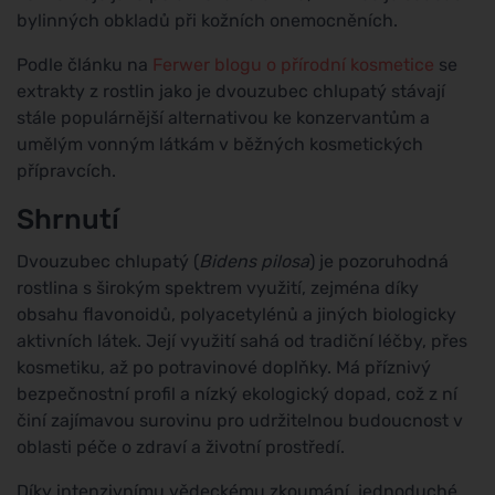
bylinných obkladů při kožních onemocněních.
Podle článku na
Ferwer blogu o přírodní kosmetice
se
extrakty z rostlin jako je dvouzubec chlupatý stávají
stále populárnější alternativou ke konzervantům a
umělým vonným látkám v běžných kosmetických
přípravcích.
Shrnutí
Dvouzubec chlupatý (
Bidens pilosa
) je pozoruhodná
rostlina s širokým spektrem využití, zejména díky
obsahu flavonoidů, polyacetylénů a jiných biologicky
aktivních látek. Její využití sahá od tradiční léčby, přes
kosmetiku, až po potravinové doplňky. Má příznivý
bezpečnostní profil a nízký ekologický dopad, což z ní
činí zajímavou surovinu pro udržitelnou budoucnost v
oblasti péče o zdraví a životní prostředí.
Díky intenzivnímu vědeckému zkoumání, jednoduché