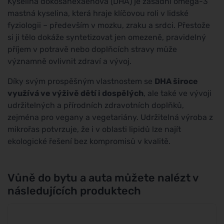
Kyselina dokosahexaenová (DHA) je zásadní omega-3
mastná kyselina, která hraje klíčovou roli v lidské
fyziologii – především v mozku, zraku a srdci. Přestože
si ji tělo dokáže syntetizovat jen omezeně, pravidelný
příjem v potravě nebo doplňcích stravy může
významně ovlivnit zdraví a vývoj.
Díky svým prospěšným vlastnostem se
DHA široce
využívá ve výživě dětí i dospělých
, ale také ve vývoji
udržitelných a přírodních zdravotních doplňků,
zejména pro vegany a vegetariány. Udržitelná výroba z
mikrořas potvrzuje, že i v oblasti lipidů lze najít
ekologické řešení bez kompromisů v kvalitě.
Vůně do bytu a auta můžete nalézt v
následujících produktech