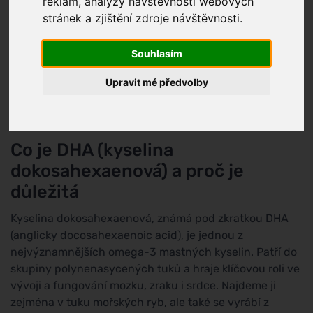
reklam, analýzy návštěvnosti webových
stránek a zjištění zdroje návštěvnosti.
Další názvy:
Kyselina dokosahexaenová,
Docosahexaenoic acid
Souhlasím
Skóre škodlivosti:
2
(
Deriváty přírodních látek
)
Upravit mé předvolby
2
Co je DHA (kyselina
dokosahexaenová) a proč je
důležitá
Kyselina dokosahexaenová, známá pod zkratkou DHA
(anglicky docosahexaenoic acid), je jednou z
nejvýznamnějších omega-3 mastných kyselin. Patří do
skupiny polynenasycených tuků a hraje klíčovou roli ve
vývoji a fungování mozku, zraku i srdce. Najdeme ji
zejména v tuku mořských ryb, ale také se vyrábí z