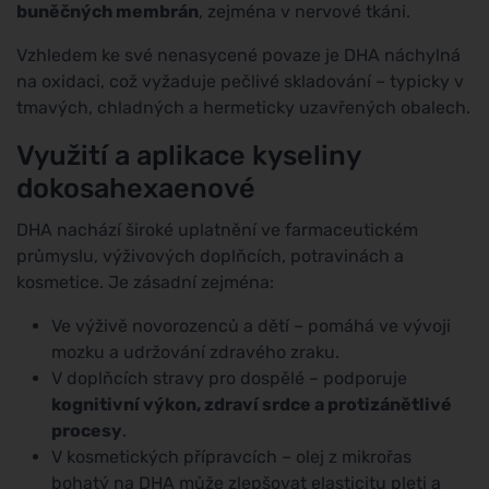
buněčných membrán
, zejména v nervové tkáni.
Vzhledem ke své nenasycené povaze je DHA náchylná
na oxidaci, což vyžaduje pečlivé skladování – typicky v
tmavých, chladných a hermeticky uzavřených obalech.
Využití a aplikace kyseliny
dokosahexaenové
DHA nachází široké uplatnění ve farmaceutickém
průmyslu, výživových doplňcích, potravinách a
kosmetice. Je zásadní zejména:
Ve výživě novorozenců a dětí – pomáhá ve vývoji
mozku a udržování zdravého zraku.
V doplňcích stravy pro dospělé – podporuje
kognitivní výkon, zdraví srdce a protizánětlivé
procesy
.
V kosmetických přípravcích – olej z mikrořas
bohatý na DHA může zlepšovat elasticitu pleti a