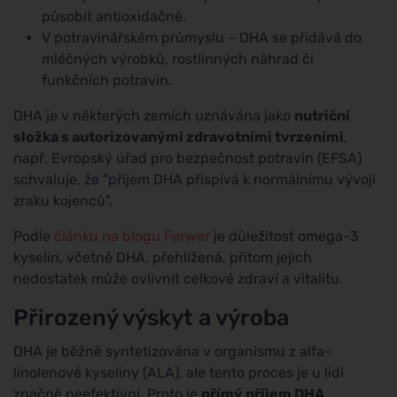
působit antioxidačně.
V potravinářském průmyslu – DHA se přidává do
mléčných výrobků, rostlinných náhrad či
funkčních potravin.
DHA je v některých zemích uznávána jako
nutriční
složka s autorizovanými zdravotními tvrzeními
,
např. Evropský úřad pro bezpečnost potravin (EFSA)
schvaluje, že "příjem DHA přispívá k normálnímu vývoji
zraku kojenců".
Podle
článku na blogu Ferwer
je důležitost omega-3
kyselin, včetně DHA, přehlížená, přitom jejich
nedostatek může ovlivnit celkové zdraví a vitalitu.
Přirozený výskyt a výroba
DHA je běžně syntetizována v organismu z alfa-
linolenové kyseliny (ALA), ale tento proces je u lidí
značně neefektivní. Proto je
přímý příjem DHA