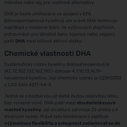
mikrořas nebo alg pro rostlinné alternativy.
DHA je často zmiňovaná ve spojení s EPA
(eikosapentaenová kyselina), ale právě DHA dominuje
například v mozkové tkáni. Ve výživových doplňcích,
potravinách pro těhotné ženy, kojence nebo vegany,
patří
DHA
mezi klíčové aktivní složky.
Chemické vlastnosti DHA
Systematický název kyseliny dokosahexaenové je
(4Z,7Z,10Z,13Z,16Z,19Z)-dokosa-4,7,10,13,16,19-
hexaenová kyselina. Její chemický vzorec je C22H32O2
a CAS číslo 6217-54-5.
Jedná se o bezbarvou až slabě žlutou olejovitou látku,
bez výrazné vůně. DHA patří mezi
dlouhořetězcové
mastné kyseliny
, její struktura zahrnuje 22 uhlíků a 6
dvojných vazeb. Právě tato kombinace jí zajišťuje
výjimečnou flexibilitu a schopnost začleňovat se do