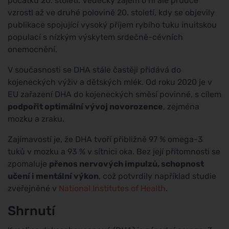
počátku 20. století. Vědecký zájem o ni ale prudce
vzrostl až ve druhé polovině 20. století, kdy se objevily
publikace spojující vysoký příjem rybího tuku inuitskou
populací s nízkým výskytem srdečně-cévních
onemocnění.
V současnosti se DHA stále častěji přidává do
kojeneckých výživ a dětských mlék. Od roku 2020 je v
EU zařazení DHA do kojeneckých směsí povinné, s cílem
podpořit optimální vývoj novorozence
, zejména
mozku a zraku.
Zajímavostí je, že DHA tvoří přibližně 97 % omega-3
tuků v mozku a 93 % v sítnici oka. Bez její přítomnosti se
zpomaluje
přenos nervových impulzů, schopnost
učení i mentální výkon
, což potvrdily například studie
zveřejněné v
National Institutes of Health
.
Shrnutí