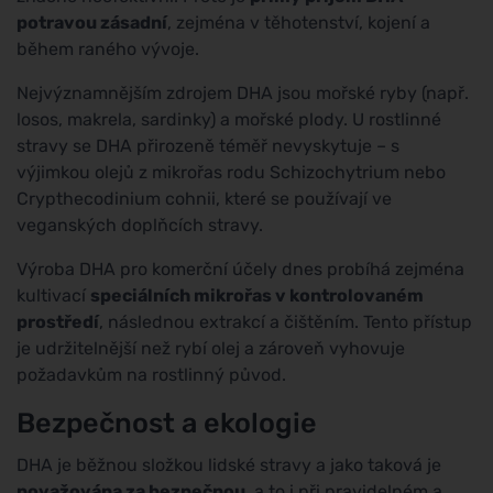
potravou zásadní
, zejména v těhotenství, kojení a
během raného vývoje.
Nejvýznamnějším zdrojem DHA jsou mořské ryby (např.
losos, makrela, sardinky) a mořské plody. U rostlinné
stravy se DHA přirozeně téměř nevyskytuje – s
výjimkou olejů z mikrořas rodu Schizochytrium nebo
Crypthecodinium cohnii, které se používají ve
veganských doplňcích stravy.
Výroba DHA pro komerční účely dnes probíhá zejména
kultivací
speciálních mikrořas v kontrolovaném
prostředí
, následnou extrakcí a čištěním. Tento přístup
je udržitelnější než rybí olej a zároveň vyhovuje
požadavkům na rostlinný původ.
Bezpečnost a ekologie
DHA je běžnou složkou lidské stravy a jako taková je
považována za bezpečnou
, a to i při pravidelném a