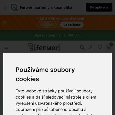
×
Ferwer: parfémy a kosmetika
Do aplikace
⚡
SUMMER sleva právě teď!
×
SUMMER
Do aplikace
Doprava zdarma nad 1800 Kč
0
Ferwer
Lexikon
Látka
Používáme soubory
DHA (kyselina dokosahexaenová)
cookies
Dámské parfémy
Pánské parfémy
Unisex parfémy
Tyto webové stránky používají soubory
cookies a další sledovací nástroje s cílem
vylepšení uživatelského prostředí,
zobrazení přizpůsobeného obsahu a