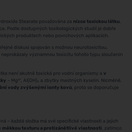
ydroxide Stearate považována za
nízce toxickou látku
,
ce. Podle dostupných toxikologických studií je dobře
etických produktech nebo povrchových aplikacích.
eřejné diskusi spojován s možnou neurotoxicitou,
 neprokázaly významnou toxicitu tohoto typu sloučenin
látka není akutně toxická pro vodní organismy a
v
tky
– Mg²⁺, Al(OH)₃ a zbytky mastných kyselin. Nicméně,
ění vody zvýšenými ionty kovů
, proto se doporučuje
á – každá složka má své specifické vlastnosti a jejich
e
měkkou texturu a protizánětlivé vlastnosti
, zatímco