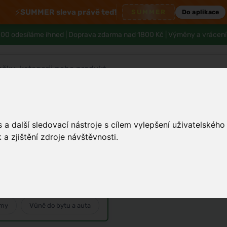
⚡
SUMMER sleva právě teď!
SUMMER
Do aplikace
00 odesíláme ihned |
Doprava zdarma nad 1800 Kč
| Výměny a vrácení
Tělo a hygiena
Děti
Muži
Zdraví
a další sledovací nástroje s cílem vylepšení uživatelskéh
a zjištění zdroje návštěvnosti.
xide Stearate
émy
Vůně do bytu a auta