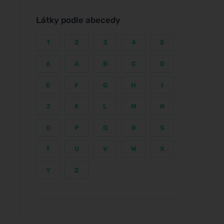
Látky podle abecedy
1
2
3
4
5
6
A
B
C
D
E
F
G
H
I
J
K
L
M
N
O
P
Q
R
S
T
U
V
W
X
Y
Z