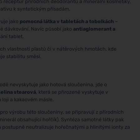
o receptur přírodních deodorantů a minerální kosmetiky,
ativu k syntetickým přísadám.
uje jako
pomocná látka v tabletách a tobolkách
–
né dávkování. Navíc působí jako
antiaglomerant a
ání tablet.
ch vlastností plastů či v nátěrových hmotách, kde
e stabilitu směsí.
dě nevyskytuje jako hotová sloučenina, jde o
elina stearová
, která se přirozeně vyskytuje v
 loji a kakaovém másle.
 pro výrobu této sloučeniny, se připravují z přírodních
(minerál obsahující hořčík). Syntéza samotné látky pak
á postupně neutralizuje hořečnatými a hlinitými ionty za