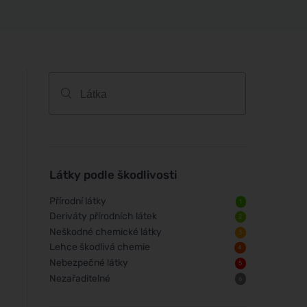
Látky podle škodlivosti
Přírodní látky
1
Deriváty přírodních látek
2
Neškodné chemické látky
3
Lehce škodlivá chemie
4
Nebezpečné látky
5
Nezařaditelné
6