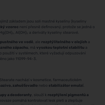
jímž základem jsou soli mastné kyseliny (kyseliny
ký vzorec
není přesně definovaný, protože se jedná o
Mg(OH)₂, Al(OH)₃ a deriváty kyseliny stearové.
pustného ve vodě
, ale
rozptýlitelného v olejích
a
azného zápachu
, má
vysokou teplotní stabilitu
a
pro použití v systémech, které vyžadují odpuzování
áděno jako 11099-94-3.
tearate nachází v kosmetice, farmaceutickém
azivo, zahušťovadlo
nebo
stabilizátor emulzí
.
upy a deodoranty
, slouží k
rozptýlení pigmentů a
povaze pomáhá kontrolovat lesk pleti a zlepšuje