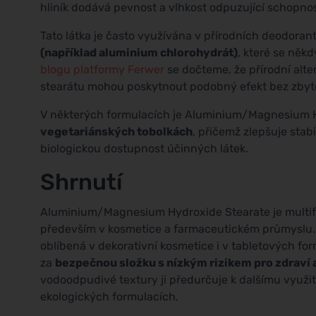
hliník dodává pevnost a vlhkost odpuzující schopnos
Tato látka je často využívána v přírodních deodoran
(například aluminium chlorohydrát)
, které se něk
blogu platformy Ferwer
se dočteme, že přírodní alte
stearátu mohou poskytnout podobný efekt bez zbyte
V některých formulacích je Aluminium/Magnesium Hy
vegetariánských tobolkách
, přičemž zlepšuje stab
biologickou dostupnost účinných látek.
Shrnutí
Aluminium/Magnesium Hydroxide Stearate je multifu
především v kosmetice a farmaceutickém průmyslu. 
oblíbená v dekorativní kosmetice i v tabletových fo
za
bezpečnou složku s nízkým rizikem pro zdraví a
vodoodpudivé textury ji předurčuje k dalšímu využití
ekologických formulacích.