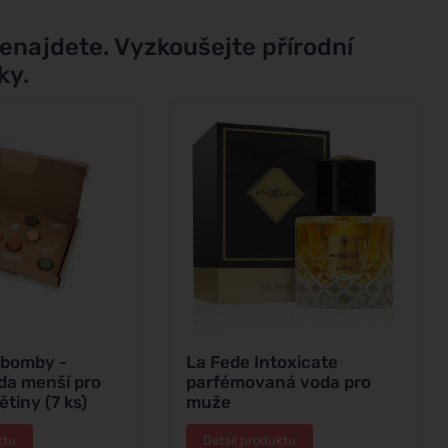
enajdete. Vyzkoušejte přírodní
ky.
 bomby -
La Fede Intoxicate
da menší pro
parfémovaná voda pro
ětiny (7 ks)
muže
ktu
Detail produktu