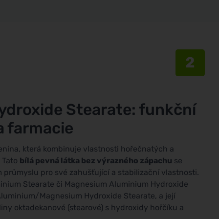
2
roxide Stearate: funkční
a farmacie
ina, která kombinuje vlastnosti hořečnatých a
. Tato
bílá pevná látka bez výrazného zápachu
se
růmyslu pro své zahušťující a stabilizační vlastnosti.
minium Stearate či Magnesium Aluminium Hydroxide
 Aluminium/Magnesium Hydroxide Stearate, a její
liny oktadekanové (stearové) s hydroxidy hořčíku a