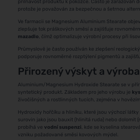
přilnavost produktu k pokožce. Často je zařazován d
protože je považován za bezpečnou a šetrnou altern
Ve farmacii se Magnesium Aluminium Stearate objev
zlepšuje tok práškových směsí a zajišťuje rovnoměr
mazadlo
, čímž optimalizuje výrobní procesy při lisov
Průmyslově je často používán ke zlepšení reologický
podporuje rovnoměrné rozptýlení pigmentů a zajišťuj
Přirozený výskyt a výroba
Aluminium/Magnesium Hydroxide Stearate se v příro
syntetický produkt. Základem pro jeho výrobu je
kys
živočišných a rostlinných tucích, zejména v hovězím
Hydroxidy hořčíku a hliníku, které jsou výchozí látky
surovin jako jsou bauxit (hlinitá ruda) nebo dolomit 
probíhá ve
vodní suspenzi
, kde se kyselina stearov
vzniku požadované směsi kovových mýdel.