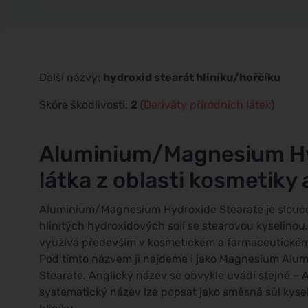
Další názvy:
hydroxid stearát hliníku/hořčíku
Skóre škodlivosti:
2
(
Deriváty přírodních látek
)
Aluminium/Magnesium Hyd
látka z oblasti kosmetiky 
Aluminium/Magnesium Hydroxide Stearate je sloučen
hlinitých hydroxidových solí se stearovou kyselinou
využívá především v kosmetickém a farmaceutickém p
Pod tímto názvem ji najdeme i jako Magnesium Alu
Stearate. Anglický název se obvykle uvádí stejně –
systematický název lze popsat jako směsná sůl kyse