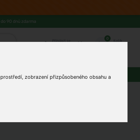
 do 90 dnů zdarma
0
Přihlásit se
Košík
Můj účet
Ferwer Club
Prodejna v Praze
Kontakty
Domácnost
Dárky
Obuv / oblečení
o prostředí, zobrazení přizpůsobeného obsahu a