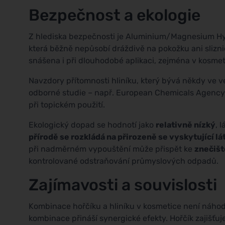
Bezpečnost a ekologie
Z hlediska bezpečnosti je Aluminium/Magnesium H
která běžně nepůsobí dráždivě na pokožku ani slizni
snášena i při dlouhodobé aplikaci, zejména v kosm
Navzdory přítomnosti hliníku, který bývá někdy ve v
odborné studie – např. European Chemicals Agency
při topickém použití.
Ekologický dopad se hodnotí jako
relativně nízký
, 
přírodě se rozkládá na přirozeně se vyskytující lá
při nadměrném vypouštění může přispět ke
znečišt
kontrolované odstraňování průmyslových odpadů.
Zajímavosti a souvislosti
Kombinace hořčíku a hliníku v kosmetice není náhodn
kombinace přináší synergické efekty. Hořčík zajišťuj