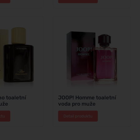
no toaletní
JOOP! Homme toaletní
uže
voda pro muže
ktu
Detail produktu