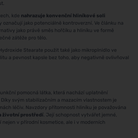
t.
tech, kde
nahrazuje konvenční hliníkové soli
dy označují jako potenciálně kontroverzní. Ve článku na
rnativy jako právě směs hořčíku a hliníku ve formě
čné zátěže pro tělo.
droxide Stearate použit také jako mikroplnidlo ve
ilitu a pevnost kapsle bez toho, aby negativně ovlivňoval
nkční pomocná látka, která nachází uplatnění
Díky svým stabilizačním a mazacím vlastnostem je
rmách léčiv. Navzdory přítomnosti hliníku je považována
 životní prostředí
. Její schopnost vytvářet jemné,
 nejen v přírodní kosmetice, ale i v moderních