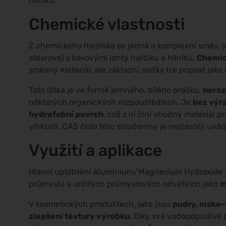
hliníku.
Chemické vlastnosti
Z chemického hlediska se jedná o komplexní směs, je
stearové) s kovovými ionty hořčíku a hliníku.
Chemic
směsný materiál, ale základní složky lze popsat jako 
Tato látka je ve formě jemného, bílého prášku,
neroz
některých organických rozpouštědlech. Je
bez výr
hydrofobní povrch
, což z ní činí vhodný materiál 
vlhkosti. CAS číslo této sloučeniny je nejčastěji uv
Využití a aplikace
Hlavní uplatnění Aluminium/Magnesium Hydroxide S
průmyslu a určitých průmyslových odvětvích jako
m
V kosmetických produktech, jako jsou
pudry, make-
zlepšení textury výrobku
. Díky své vodoodpudivé 