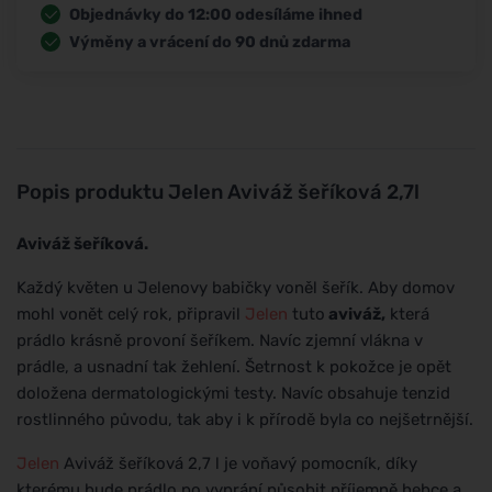
Objednávky do 12:00 odesíláme ihned
Výměny a vrácení do 90 dnů zdarma
Popis produktu
Jelen Aviváž šeříková 2,7l
Aviváž šeříková.
Každý květen u Jelenovy babičky voněl šeřík. Aby domov
mohl vonět celý rok, připravil
Jelen
tuto
aviváž,
která
prádlo krásně provoní šeříkem. Navíc zjemní vlákna v
prádle, a usnadní tak žehlení. Šetrnost k pokožce je opět
doložena dermatologickými testy. Navíc obsahuje tenzid
rostlinného původu, tak aby i k přírodě byla co nejšetrnější.
Jelen
Aviváž šeříková 2,7 l je voňavý pomocník, díky
kterému bude prádlo po vyprání působit příjemně hebce a