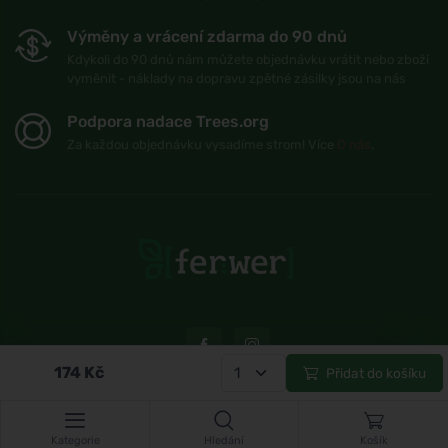
Výměny a vrácení zdarma do 90 dnů
Kdykoli do 90 dnů nám můžete objednávku vrátit nebo zboží
vyměnit - náklady na dopravu zpětné zásilky jsou na nás
Podpora nadace Trees.org
Za každou objednávku vysadíme strom! Více
O nás
.
174
Kč
Přidat do košíku
© Topshelf s.r.o. Všechna práva vyhrazena.
Kategorie
Hledání
Košík