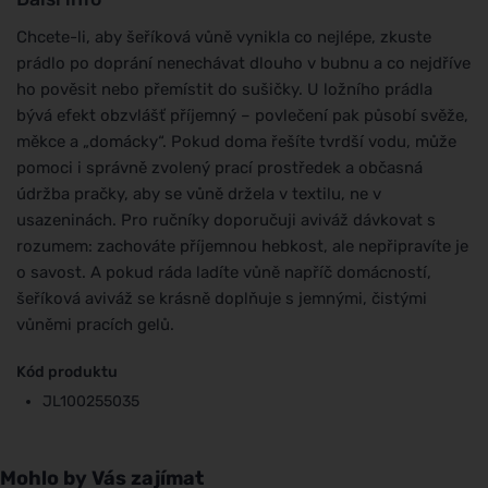
Chcete-li, aby šeříková vůně vynikla co nejlépe, zkuste
prádlo po doprání nenechávat dlouho v bubnu a co nejdříve
ho pověsit nebo přemístit do sušičky. U ložního prádla
bývá efekt obzvlášť příjemný – povlečení pak působí svěže,
měkce a „domácky“. Pokud doma řešíte tvrdší vodu, může
pomoci i správně zvolený prací prostředek a občasná
údržba pračky, aby se vůně držela v textilu, ne v
usazeninách. Pro ručníky doporučuji aviváž dávkovat s
rozumem: zachováte příjemnou hebkost, ale nepřipravíte je
o savost. A pokud ráda ladíte vůně napříč domácností,
šeříková aviváž se krásně doplňuje s jemnými, čistými
vůněmi pracích gelů.
Kód produktu
JL100255035
Mohlo by Vás zajímat