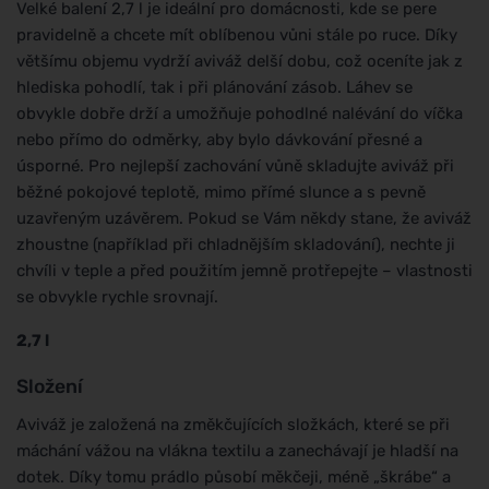
Velké balení 2,7 l je ideální pro domácnosti, kde se pere
pravidelně a chcete mít oblíbenou vůni stále po ruce. Díky
většímu objemu vydrží aviváž delší dobu, což oceníte jak z
hlediska pohodlí, tak i při plánování zásob. Láhev se
obvykle dobře drží a umožňuje pohodlné nalévání do víčka
nebo přímo do odměrky, aby bylo dávkování přesné a
úsporné. Pro nejlepší zachování vůně skladujte aviváž při
běžné pokojové teplotě, mimo přímé slunce a s pevně
uzavřeným uzávěrem. Pokud se Vám někdy stane, že aviváž
zhoustne (například při chladnějším skladování), nechte ji
chvíli v teple a před použitím jemně protřepejte – vlastnosti
se obvykle rychle srovnají.
2,7 l
Složení
Aviváž je založená na změkčujících složkách, které se při
máchání vážou na vlákna textilu a zanechávají je hladší na
dotek. Díky tomu prádlo působí měkčeji, méně „škrábe“ a