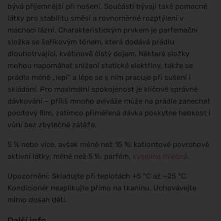
bývá příjemnější při nošení. Součástí bývají také pomocné
látky pro stabilitu směsi a rovnoměrné rozptýlení v
máchací lázni. Charakteristickým prvkem je parfemační
složka se šeříkovým tónem, která dodává prádlu
dlouhotrvající, květinově čistý dojem. Některé složky
mohou napomáhat snížení statické elektřiny, takže se
prádlo méně „lepí“ a lépe se s ním pracuje při sušení i
skládání. Pro maximální spokojenost je klíčové správné
dávkování – příliš mnoho aviváže může na prádle zanechat
pocitový film, zatímco přiměřená dávka poskytne hebkost i
vůni bez zbytečné zátěže.
5 % nebo více, avšak méně než 15 %: kationtové povrchově
aktivní látky; méně než 5 %: parfém,
kyselina mléčná
.
Upozornění: Skladujte při teplotách +5 °C až +25 °C.
Kondicionér neaplikujte přímo na tkaninu. Uchovávejte
mimo dosah dětí.
Další info