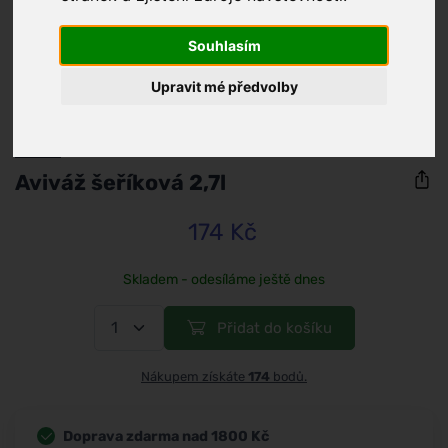
Souhlasím
Upravit mé předvolby
/
Domácnost
Jelen
Aviváž šeříková 2,7l
174 Kč
Skladem - odesíláme ještě dnes
Přidat do košíku
Nákupem získáte
174
bodů.
Doprava zdarma nad 1800 Kč