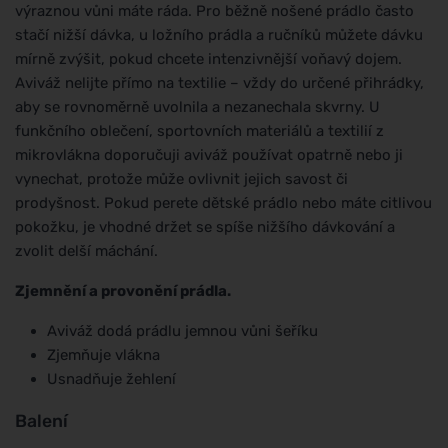
výraznou vůni máte ráda. Pro běžně nošené prádlo často
stačí nižší dávka, u ložního prádla a ručníků můžete dávku
mírně zvýšit, pokud chcete intenzivnější voňavý dojem.
Aviváž nelijte přímo na textilie – vždy do určené přihrádky,
aby se rovnoměrně uvolnila a nezanechala skvrny. U
funkčního oblečení, sportovních materiálů a textilií z
mikrovlákna doporučuji aviváž používat opatrně nebo ji
vynechat, protože může ovlivnit jejich savost či
prodyšnost. Pokud perete dětské prádlo nebo máte citlivou
pokožku, je vhodné držet se spíše nižšího dávkování a
zvolit delší máchání.
Zjemnění a provonění prádla.
Aviváž dodá prádlu jemnou vůni šeříku
Zjemňuje vlákna
Usnadňuje žehlení
Balení