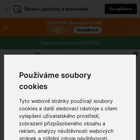
×
Ferwer: parfémy a kosmetika
Do aplikace
⚡
SUMMER sleva právě teď!
×
SUMMER
Do aplikace
Doprava zdarma nad 1800 Kč
0
Používáme soubory
cookies
Tyto webové stránky používají soubory
cookies a další sledovací nástroje s cílem
›
vylepšení uživatelského prostředí,
zobrazení přizpůsobeného obsahu a
reklam, analýzy návštěvnosti webových
stránek a zjištění zdroje návštěvnosti.