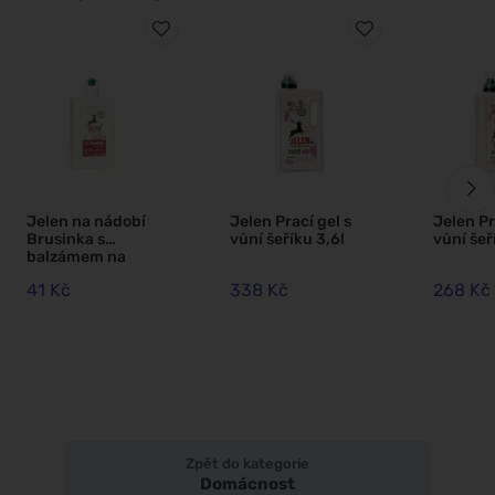
Jelen na nádobí
Jelen Prací gel s
Jelen Pr
Brusinka s
vůní šeříku 3,6l
vůní šeř
balzámem na
ruce
41 Kč
338 Kč
268 Kč
Zpět do kategorie
Domácnost