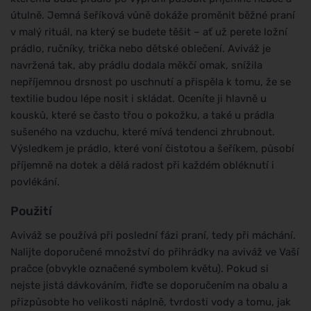
útulně. Jemná šeříková vůně dokáže proměnit běžné praní
v malý rituál, na který se budete těšit – ať už perete ložní
prádlo, ručníky, trička nebo dětské oblečení. Aviváž je
navržená tak, aby prádlu dodala měkčí omak, snížila
nepříjemnou drsnost po uschnutí a přispěla k tomu, že se
textilie budou lépe nosit i skládat. Oceníte ji hlavně u
kousků, které se často třou o pokožku, a také u prádla
sušeného na vzduchu, které mívá tendenci zhrubnout.
Výsledkem je prádlo, které voní čistotou a šeříkem, působí
příjemně na dotek a dělá radost při každém obléknutí i
povlékání.
Použití
Aviváž se používá při poslední fázi praní, tedy při máchání.
Nalijte doporučené množství do přihrádky na aviváž ve Vaší
pračce (obvykle označené symbolem květu). Pokud si
nejste jistá dávkováním, řiďte se doporučením na obalu a
přizpůsobte ho velikosti náplně, tvrdosti vody a tomu, jak