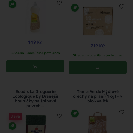
149 Kč
219 Kč
Skladem - odesíláme ještě dnes
Skladem - odesíláme ještě dnes
Ecodis La Droguerie
Tierra Verde Mýdlové
Ecologique by Drsnější
ořechy na praní (1 kg) - v
houbičky na špinavé
bio kvalitě
povrch...
Sleva