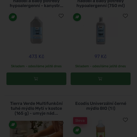
nádobí a baby potřeby
nádobí a baby potřeby
hypoalergenní - kanystr...
hypoalergenní (750 ml)
473 Kč
97 Kč
Skladem - odesíláme ještě dnes
Skladem - odesíláme ještě dnes
Tierra Verde Multifunkční
Ecodis Univerzální černé
tuhé mýdlo Mytí v kostce
mýdlo BIO (1 l)
(165 g) - umyje nád...
Sleva