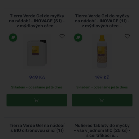
Tierra Verde Gel do myčky
Tierra Verde Gel do myčky
na nádobí - INOVACE (5 l) -
na nádobí - INOVACE (1 l) -
z mýdlových ořec...
z mýdlových ořec...
949 Kč
199 Kč
Skladem - odesíláme ještě dnes
Skladem - odesíláme ještě dnes
Tierra Verde Gel na nádobí
Mulieres Tablety do myčky
s BIO citronovou silicí (1 l)
- vše v jednom BIO (25 ks) -
s certifikací e...