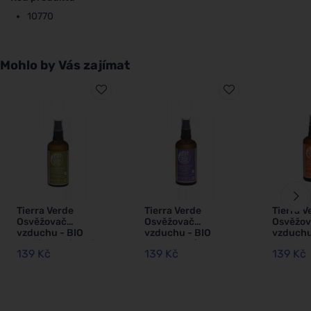
10770
Mohlo by Vás zajímat
Tierra Verde
Tierra Verde
Tierra V
Osvěžovač
Osvěžovač
Osvěžov
vzduchu - BIO
vzduchu - BIO
vzduchu
vavřín kubébový
levandule (100
pomeran
139 Kč
139 Kč
139 Kč
(100 ml)
ml)
ml)