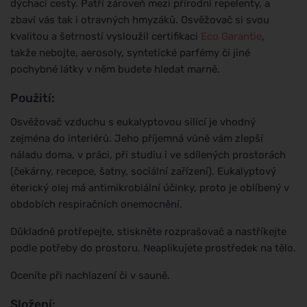
dýchací cesty. Patří zároveň mezi přírodní repelenty, a
zbaví vás tak i otravných hmyzáků. Osvěžovač si svou
kvalitou a šetrností vysloužil certifikaci
Eco Garantie
,
takže nebojte, aerosoly, syntetické parfémy či jiné
pochybné látky v něm budete hledat marně.
Použití:
Osvěžovač vzduchu s eukalyptovou silicí je vhodný
zejména do interiérů. Jeho příjemná vůně vám zlepší
náladu doma, v práci, při studiu i ve sdílených prostorách
(čekárny, recepce, šatny, sociální zařízení). Eukalyptový
éterický olej má antimikrobiální účinky, proto je oblíbený v
obdobích respiračních onemocnění.
Důkladně protřepejte, stiskněte rozprašovač a nastříkejte
podle potřeby do prostoru. Neaplikujete prostředek na tělo.
Oceníte při nachlazení či v sauně.
Složení: