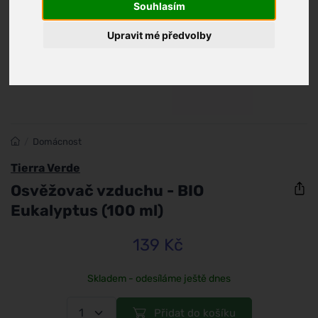
Souhlasím
Upravit mé předvolby
/
Domácnost
Tierra Verde
Osvěžovač vzduchu - BIO
Eukalyptus (100 ml)
139 Kč
Skladem - odesíláme ještě dnes
Přidat do košíku