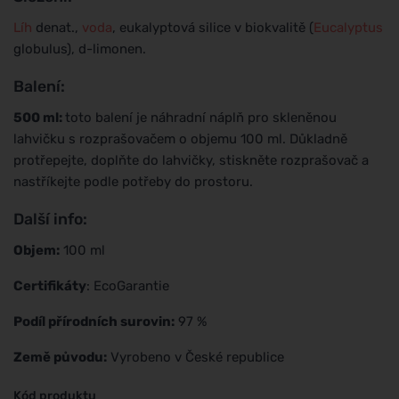
Líh
denat.,
voda
, eukalyptová silice v biokvalitě (
Eucalyptus
globulus), d-limonen.
Balení:
500 ml:
toto balení je náhradní náplň pro skleněnou
lahvičku s rozprašovačem o objemu 100 ml. Důkladně
protřepejte, doplňte do lahvičky, stiskněte rozprašovač a
nastříkejte podle potřeby do prostoru.
Další info:
Objem:
100 ml
Certifikáty
: EcoGarantie
Podíl přírodních surovin:
97 %
Země původu:
Vyrobeno v České republice
Kód produktu