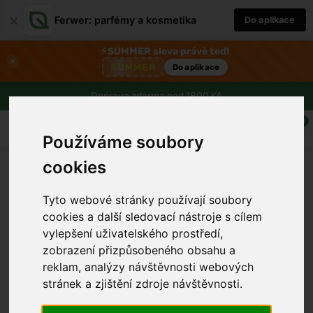
×
Ferwer: parfémy a kosmetika
Do aplikace
⚡
SUMMER sleva právě teď!
×
SUMMER
Do aplikace
Doprava zdarma nad 1800 Kč
0
Používáme soubory
cookies
Tyto webové stránky používají soubory
cookies a další sledovací nástroje s cílem
vylepšení uživatelského prostředí,
zobrazení přizpůsobeného obsahu a
reklam, analýzy návštěvnosti webových
›
stránek a zjištění zdroje návštěvnosti.