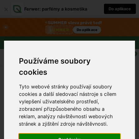
×
Ferwer: parfémy a kosmetika
Do aplikace
⚡
SUMMER sleva právě teď!
×
SUMMER
Do aplikace
Doprava zdarma nad 1800 Kč
0
Používáme soubory
cookies
Tyto webové stránky používají soubory
cookies a další sledovací nástroje s cílem
vylepšení uživatelského prostředí,
zobrazení přizpůsobeného obsahu a
reklam, analýzy návštěvnosti webových
stránek a zjištění zdroje návštěvnosti.
›