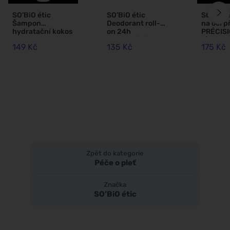
SO’BiO étic
SO’BiO étic
SO’BiO é
Šampon
Deodorant roll-
na oči p
hydratační kokos
on 24h
PRÉCISI
a kyselina
hydratační s
g) 02 hn
149 Kč
135 Kč
175 Kč
hyaluronová BIO
oslím mlékem -
zvýrazní
(250 ml) - pro
znovuplnitelný
všechny typy
BIO (50 ml) - i pro
vlasů
citlivou pokožku
Zpět do kategorie
Péče o pleť
Značka
SO’BiO étic