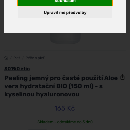
Souhlasím
Upravit mé předvolby
/
Pleť
/
Péče o pleť
SO’BiO étic
Peeling jemný pro časté použití Aloe
vera hydratační BIO (150 ml) - s
kyselinou hyaluronovou
165 Kč
Skladem - odesíláme do 3 dnů