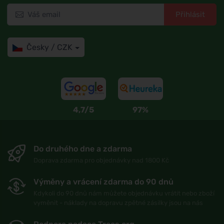
Přihlásit
Česky / CZK
4,7/5
97%
Do druhého dne a zdarma
Doprava zdarma pro objednávky nad 1800 Kč
Výměny a vrácení zdarma do 90 dnů
Kdykoli do 90 dnů nám můžete objednávku vrátit nebo zboží
vyměnit - náklady na dopravu zpětné zásilky jsou na nás