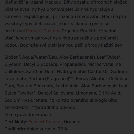
pleť svěží a krásně hladkou. Díky obsahu přírodních složek
včetně kyseliny hyaluronové pleť účinně hydratuje a
zároveň respektuje její přirozenou rovnováhu. Hodí se pro
všechny typy pleti, navíc je bez silikonů a pyšní se
certifikací
Ecocert
Cosmos
Organic. Použití je snadné –
stačí lehce vmasírovat na vlhkou pokožku a poté smýt
vodou. Dopřejte své pleti jemnou péči přírody každý den.
Složení: Aqua/Water/Eau, Aloe Barbadensis Leaf Juice*,
Glycerin, Decyl Glucoside, Propanediol, Microcrystalline
Cellulose, Xanthan Gum, Hydrogenated Castor Oil, Sodium
Levulinate, Parfum (Fragrance)**, Benzyl Alcohol, Cellulose
Gum, Sodium Benzoate, Lactic Acid, Aloe Barbadensis Leaf
Juice Powder*, Benzyl Salicylate, Limonene, Citric Acid,
Sodium Hyaluronate. *z kontrolovaného ekologického
zemědělství, **přírodního původu
Země původu: Francie
Certifikáty:
Ecocert
Cosmos
Organic
Podíl přírodních surovin: 99 %