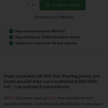
Přidat do košíku
Nákupem získáte
165
bodů.
Doprava zdarma nad 1800 Kč
Objednávky do 12:00 odesíláme ihned
Výměny a vrácení do 90 dnů zdarma
Popis produktu
SO’BiO étic Peeling jemný pro
časté použití Aloe vera hydratační BIO (150
ml) - s kyselinou hyaluronovou
SO’
BiO
étic jemný peeling s
BIO
Aloe vera šetrně čistí
pokožku obličeje, odstraňuje odumřelé buňky a zanechává