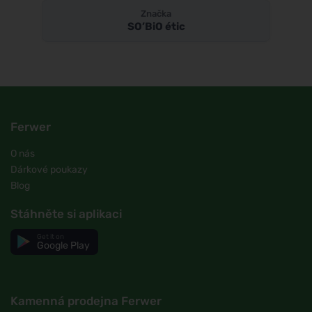
Značka
SO’BiO étic
Ferwer
O nás
Dárkové poukazy
Blog
Stáhněte si aplikaci
Get it on
Google Play
Kamenná prodejna Ferwer