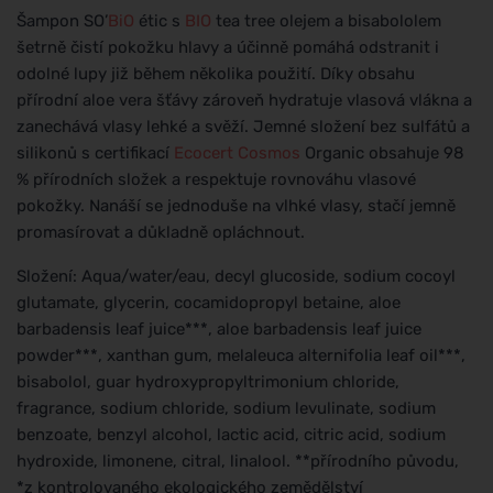
Šampon SO’
BiO
étic s
BIO
tea tree olejem a bisabololem
šetrně čistí pokožku hlavy a účinně pomáhá odstranit i
odolné lupy již během několika použití. Díky obsahu
přírodní aloe vera šťávy zároveň hydratuje vlasová vlákna a
zanechává vlasy lehké a svěží. Jemné složení bez sulfátů a
silikonů s certifikací
Ecocert
Cosmos
Organic obsahuje 98
% přírodních složek a respektuje rovnováhu vlasové
pokožky. Nanáší se jednoduše na vlhké vlasy, stačí jemně
promasírovat a důkladně opláchnout.
Složení: Aqua/water/eau, decyl glucoside, sodium cocoyl
glutamate, glycerin, cocamidopropyl betaine, aloe
barbadensis leaf juice***, aloe barbadensis leaf juice
powder***, xanthan gum, melaleuca alternifolia leaf oil***,
bisabolol, guar hydroxypropyltrimonium chloride,
fragrance, sodium chloride, sodium levulinate, sodium
benzoate, benzyl alcohol, lactic acid, citric acid, sodium
hydroxide, limonene, citral, linalool. **přírodního původu,
*z kontrolovaného ekologického zemědělství