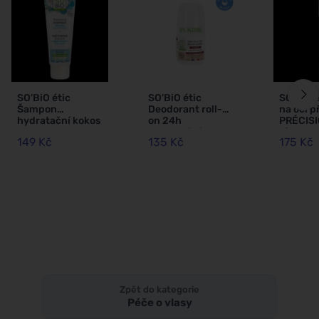
SO’BiO étic
SO’BiO étic
SO’BiO é
Šampon
Deodorant roll-
na oči p
hydratační kokos
on 24h
PRÉCISI
a kyselina
hydratační s
g) 02 hn
149 Kč
135 Kč
175 Kč
hyaluronová BIO
oslím mlékem -
zvýrazní
(250 ml) - pro
znovuplnitelný
všechny typy
BIO (50 ml) - i pro
vlasů
citlivou pokožku
Zpět do kategorie
Péče o vlasy