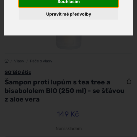
Souhlasím
Upravit mé předvolby
/
Vlasy
/
Péče o vlasy
SO’BiO étic
Šampon proti lupům s tea tree a
bisabololem BIO (250 ml) - se šťávou
z aloe vera
149 Kč
Není skladem