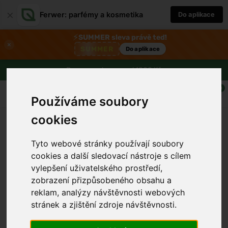
×
Ferwer: parfémy a kosmetika
Do aplikace
⚡
SUMMER sleva právě teď!
×
SUMMER
Do aplikace
Doprava zdarma nad 1800 Kč
0
Používáme soubory
cookies
Tyto webové stránky používají soubory
cookies a další sledovací nástroje s cílem
vylepšení uživatelského prostředí,
zobrazení přizpůsobeného obsahu a
reklam, analýzy návštěvnosti webových
stránek a zjištění zdroje návštěvnosti.
›