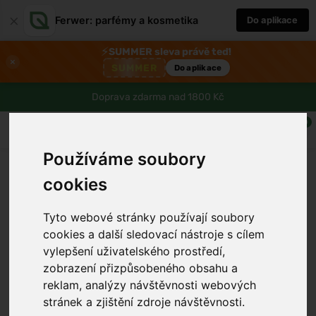
×
Ferwer: parfémy a kosmetika
Do aplikace
⚡
SUMMER sleva právě teď!
×
SUMMER
Do aplikace
Doprava zdarma nad 1800 Kč
0
Používáme soubory
cookies
Tyto webové stránky používají soubory
cookies a další sledovací nástroje s cílem
vylepšení uživatelského prostředí,
zobrazení přizpůsobeného obsahu a
reklam, analýzy návštěvnosti webových
›
stránek a zjištění zdroje návštěvnosti.