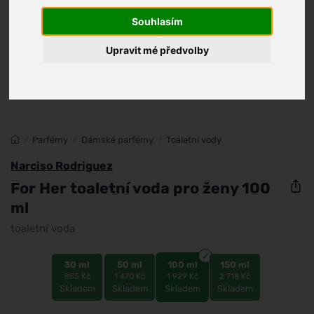
Souhlasím
Upravit mé předvolby
/
Parfémy
/
Dámské parfémy
/
Toaletní vody
Narciso Rodriguez
For Her toaletní voda pro ženy 100
ml
toaletní voda
30 ml
50 ml
100 ml
150 ml
855 Kč
1 470 Kč
1 929 Kč
2 718 Kč
Skladem
Skladem
Skladem
Skladem