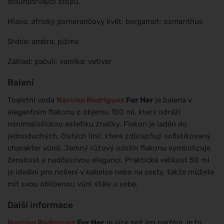
dlouhotrvající stopu.
Hlava: africký pomerančový květ; bergamot; osmanthus
Srdce: ambra; pižmo
Základ: pačuli; vanilka; vetiver
Balení
Toaletní voda
Narciso Rodriguez
For Her
je balena v
elegantním flakonu o objemu 100 ml, který odráží
minimalistickou estetiku značky. Flakon je laděn do
jednoduchých, čistých linií, které zdůrazňují sofistikovaný
charakter vůně. Jemný růžový odstín flakonu symbolizuje
ženskost a nadčasovou eleganci. Praktická velikost 50 ml
je ideální pro nošení v kabelce nebo na cesty, takže můžete
mít svou oblíbenou vůni stále u sebe.
Další informace
Narciso Rodriguez
For Her
je více než jen parfém, je to