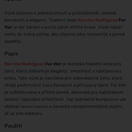
Vůně zrozena z jednoduchosti a podstatnosti, vedená
ženskostí a elegancí. Toaletní voda
Narciso Rodriguez
For
Her
je dar ženám a pocta jejich vnitřní kráse. Vůně nabízí
cestu do srdce pižma, aby objevila jeho rozmanité a jemné
aspekty.
Popis
Narciso Rodriguez
For Her
je ikonická toaletní voda pro
ženy, která ztělesňuje eleganci, smyslnost a nadčasovou
krásu. Tato vůně je navržena pro sebevědomé ženy, které
chtějí podtrhnout svou ženskost a přirozený šarm. For Her
je sofistikovaná a přitom jemná, dokonalá pro každodenní
nošení i speciální příležitosti. Její jedinečná kompozice vás
obklopí aurou luxusu a zanechá nezapomenutelný dojem,
ať už jste kdekoliv.
Použití