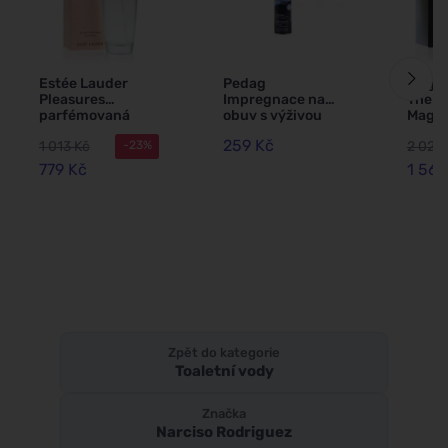
Estée Lauder
Pedag
Hugo 
Pleasures
Impregnace na
The S
parfémovaná
obuv s výživou
Magne
voda 50 ml pro
250 ml
parf
259 Kč
1 013 Kč
2 028
-23%
ženy
voda 
100 m
779 Kč
1 560
Zpět do kategorie
Toaletní vody
Značka
Narciso Rodriguez