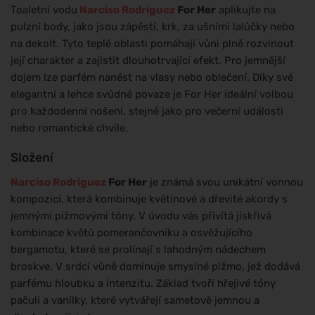
Toaletní vodu
Narciso Rodriguez
For Her
aplikujte na
pulzní body, jako jsou zápěstí, krk, za ušními lalůčky nebo
na dekolt. Tyto teplé oblasti pomáhají vůni plně rozvinout
její charakter a zajistit dlouhotrvající efekt. Pro jemnější
dojem lze parfém nanést na vlasy nebo oblečení. Díky své
elegantní a lehce svůdné povaze je For Her ideální volbou
pro každodenní nošení, stejně jako pro večerní události
nebo romantické chvíle.
Složení
Narciso Rodriguez
For Her
je známá svou unikátní vonnou
kompozicí, která kombinuje květinové a dřevité akordy s
jemnými pižmovými tóny. V úvodu vás přivítá jiskřivá
kombinace květů pomerančovníku a osvěžujícího
bergamotu, které se prolínají s lahodným nádechem
broskve. V srdci vůně dominuje smyslné pižmo, jež dodává
parfému hloubku a intenzitu. Základ tvoří hřejivé tóny
pačuli a vanilky, které vytvářejí sametově jemnou a