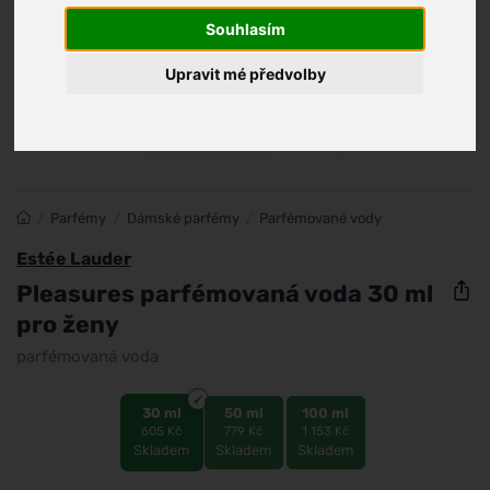
Souhlasím
Upravit mé předvolby
/
Parfémy
/
Dámské parfémy
/
Parfémované vody
Estée Lauder
Pleasures parfémovaná voda 30 ml
pro ženy
parfémovaná voda
30 ml
50 ml
100 ml
605 Kč
779 Kč
1 153 Kč
Skladem
Skladem
Skladem