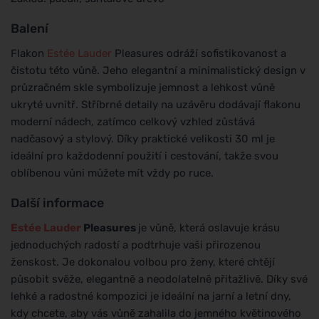
Balení
Flakon
Estée Lauder
Pleasures odráží sofistikovanost a
čistotu této vůně. Jeho elegantní a minimalistický design v
průzračném skle symbolizuje jemnost a lehkost vůně
ukryté uvnitř. Stříbrné detaily na uzávěru dodávají flakonu
moderní nádech, zatímco celkový vzhled zůstává
nadčasový a stylový. Díky praktické velikosti 30 ml je
ideální pro každodenní použití i cestování, takže svou
oblíbenou vůni můžete mít vždy po ruce.
Další informace
Estée Lauder
Pleasures
je vůně, která oslavuje krásu
jednoduchých radostí a podtrhuje vaši přirozenou
ženskost. Je dokonalou volbou pro ženy, které chtějí
působit svěže, elegantně a neodolatelně přitažlivě. Díky své
lehké a radostné kompozici je ideální na jarní a letní dny,
kdy chcete, aby vás vůně zahalila do jemného květinového