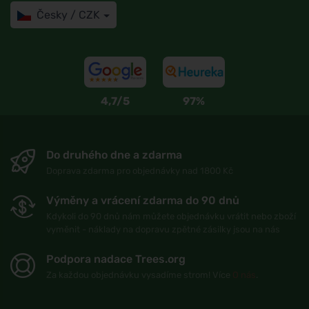
Česky / CZK
4,7/5
97%
Do druhého dne a zdarma
Doprava zdarma pro objednávky nad 1800 Kč
Výměny a vrácení zdarma do 90 dnů
Kdykoli do 90 dnů nám můžete objednávku vrátit nebo zboží
vyměnit - náklady na dopravu zpětné zásilky jsou na nás
Podpora nadace Trees.org
Za každou objednávku vysadíme strom! Více
O nás
.