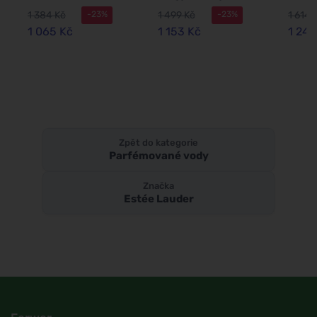
ml
parfémovaná
parf
1 384 Kč
1 499 Kč
1 614 
-23%
-23%
voda pro ženy
voda 
1 065 Kč
1 153 Kč
1 241
Zpět do kategorie
Parfémované vody
Značka
Estée Lauder