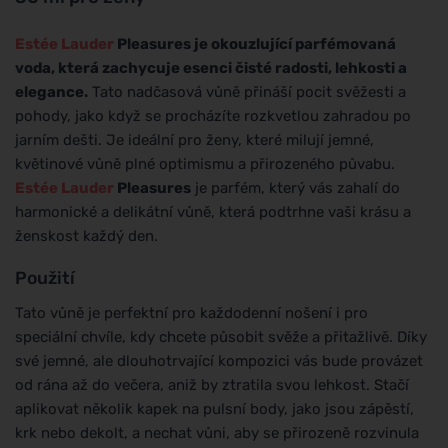
Estée Lauder
Pleasures je okouzlující parfémovaná
voda, která zachycuje esenci čisté radosti, lehkosti a
elegance.
Tato nadčasová vůně přináší pocit svěžesti a
pohody, jako když se procházíte rozkvetlou zahradou po
jarním dešti. Je ideální pro ženy, které milují jemné,
květinové vůně plné optimismu a přirozeného půvabu.
Estée Lauder
Pleasures
je parfém, který vás zahalí do
harmonické a delikátní vůně, která podtrhne vaši krásu a
ženskost každý den.
Použití
Tato vůně je perfektní pro každodenní nošení i pro
speciální chvíle, kdy chcete působit svěže a přitažlivě. Díky
své jemné, ale dlouhotrvající kompozici vás bude provázet
od rána až do večera, aniž by ztratila svou lehkost. Stačí
aplikovat několik kapek na pulsní body, jako jsou zápěstí,
krk nebo dekolt, a nechat vůni, aby se přirozeně rozvinula