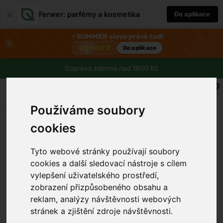
×
Ferwer: parfémy a kosmetika
Do aplikace
⚡
SUMMER sleva právě teď!
×
SUMMER
Do aplikace
Doprava zdarma nad 1800 Kč
0
Používáme soubory
cookies
Tyto webové stránky používají soubory
cookies a další sledovací nástroje s cílem
vylepšení uživatelského prostředí,
zobrazení přizpůsobeného obsahu a
reklam, analýzy návštěvnosti webových
stránek a zjištění zdroje návštěvnosti.