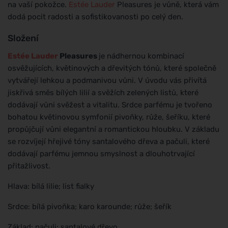
na vaší pokožce.
Estée Lauder
Pleasures je vůně, která vám
dodá pocit radosti a sofistikovanosti po celý den.
Složení
Estée Lauder
Pleasures
je nádhernou kombinací
osvěžujících, květinových a dřevitých tónů, které společně
vytvářejí lehkou a podmanivou vůni. V úvodu vás přivítá
jiskřivá směs bílých lilií a svěžích zelených listů, které
dodávají vůni svěžest a vitalitu. Srdce parfému je tvořeno
bohatou květinovou symfonií pivoňky, růže, šeříku, které
propůjčují vůni elegantní a romantickou hloubku. V základu
se rozvíjejí hřejivé tóny santalového dřeva a pačuli, které
dodávají parfému jemnou smyslnost a dlouhotrvající
přitažlivost.
Hlava: bílá lilie; list fialky
Srdce: bílá pivoňka; karo karounde; růže; šeřík
Základ: pačuli; santalové dřevo