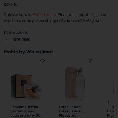
závoje.
Objevte kouzlo
Estée Lauder
Pleasures a dopřejte si vůni,
která vás bude provázet s grácií a lehkostí každý den.
Kód produktu
PRF200550
Mohlo by Vás zajímat
Lancôme Trésor
Estée Lauder
Estée
parfémovaná
Estée Lauder
Estée
voda pro ženy 30
Pleasures
Pleas