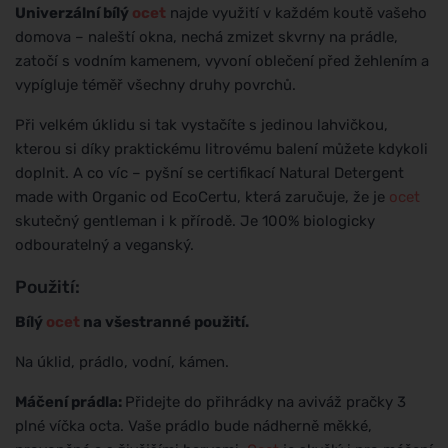
Univerzální bílý
ocet
najde využití v každém koutě vašeho
domova – naleští okna, nechá zmizet skvrny na prádle,
zatočí s vodním kamenem, vyvoní oblečení před žehlením a
vypígluje téměř všechny druhy povrchů.
Při velkém úklidu si tak vystačíte s jedinou lahvičkou,
kterou si díky praktickému litrovému balení můžete kdykoli
doplnit. A co víc – pyšní se certifikací Natural Detergent
made with Organic od EcoCertu, která zaručuje, že je
ocet
skutečný gentleman i k přírodě. Je 100% biologicky
odbouratelný a veganský.
Použití:
Bílý
ocet
na všestranné použití.
Na úklid, prádlo, vodní, kámen.
Máčení prádla:
Přidejte do přihrádky na aviváž pračky 3
plné víčka octa. Vaše prádlo bude nádherně měkké,