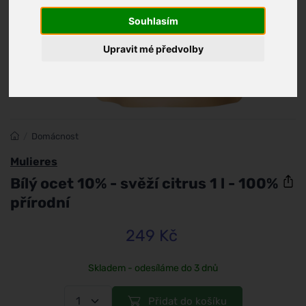
Souhlasím
Upravit mé předvolby
/
Domácnost
Mulieres
Bílý ocet 10% - svěží citrus 1 l - 100%
přírodní
249 Kč
Skladem - odesíláme do 3 dnů
Přidat do košíku