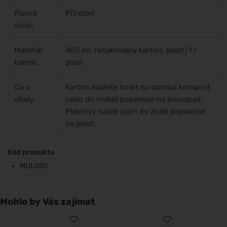
Původ
Přírodní
vůně:
Materiál
450 ml: recyklovaný karton, plast│1 l:
balení:
plast
Co s
Karton můžete hodit na domácí kompost
obaly:
nebo do hnědé popelnice na bioodpad.
Plastový sáček patří do žluté popelnice
na plast.
Kód produktu
MUL050
Mohlo by Vás zajímat