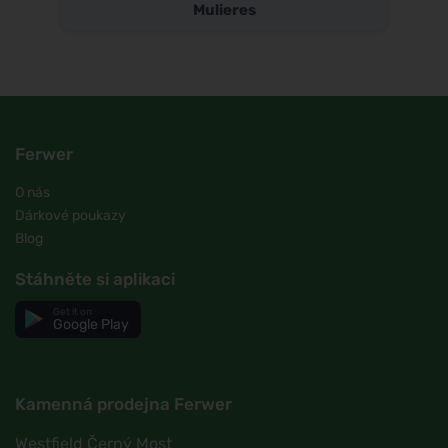
Mulieres
Ferwer
O nás
Dárkové poukazy
Blog
Stáhněte si aplikaci
Get it on
Google Play
Kamenná prodejna Ferwer
Westfield Černý Most