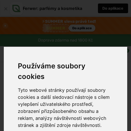
×
Ferwer: parfémy a kosmetika
Do aplikace
⚡
SUMMER sleva právě teď!
×
SUMMER
Do aplikace
Doprava zdarma nad 1800 Kč
0
Používáme soubory
cookies
Tyto webové stránky používají soubory
cookies a další sledovací nástroje s cílem
vylepšení uživatelského prostředí,
zobrazení přizpůsobeného obsahu a
reklam, analýzy návštěvnosti webových
›
stránek a zjištění zdroje návštěvnosti.