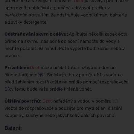
provoněné a s živějšími barvami.
Ocet
je skvělý i pro máčení
sportovního oblečení a pomáhá udržovat pračku v
perfektním stavu tím, že odstraňuje vodní kámen, bakterie
a zbytky detergente.
Odstraňování skvrn z oděvu:
Aplikujte několik kapek octa
přímo na skvrnu, následně oblečení namočte do vody a
nechte působit 30 minut. Poté vyperte buď ručně, nebo v
pračce.
Při žehlení:
Ocet
může udělat tuto nezbytnou domácí
činnost příjemnější. Smíchejte ho v poměru 1:1 s vodou a
před žehlením rozstříkněte na prádlo pomocí rozprašovače.
Díky tomu bude vaše prádlo krásně vonět.
Čištění povrchů:
Ocet
naředěný s vodou v poměru 1:1
vložte do rozprašovače a použijte pro mytí oken, čištění
koupelny, kuchyně nebo jakýchkoliv dalších povrchů.
Balení: