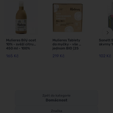
Mulieres Bílý ocet
Mulieres Tablety
Sonett S
10% - svěží citrus
do myčky - vše v
skvrny 
450 ml - 100%
jednom BIO (25
přírodní
ks) - s certifikací
165 Kč
219 Kč
102 Kč
ecocert
Zpět do kategorie
Domácnost
Značka