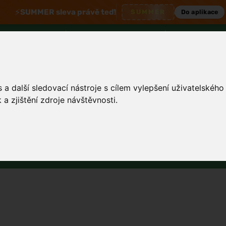
⚡
SUMMER sleva právě teď!
SUMMER
Do aplikace
00 odesíláme ihned |
Doprava zdarma nad 1800 Kč
| Výměny a vrácení
a další sledovací nástroje s cílem vylepšení uživatelskéh
a zjištění zdroje návštěvnosti.
Tělo a hygiena
Děti
Muži
Zdraví