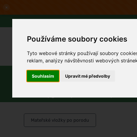
×
Objednávky do 12:
Používáme soubory cookies
Tyto webové stránky používají soubory cookies 
reklam, analýzy návštěvnosti webových stránek 
Slevy až -80%
Blog
Lexikon
Parfémy
Líčení
Vlasy
Pleť
Souhlasím
Upravit mé předvolby
Intimní hygiena pro maminky
Mateřské vložky po porodu