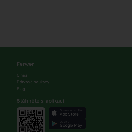
Ferwer
O nás
Dárkové poukazy
Blog
Stáhněte si aplikaci
Download on the
App Store
Get it on
Google Play