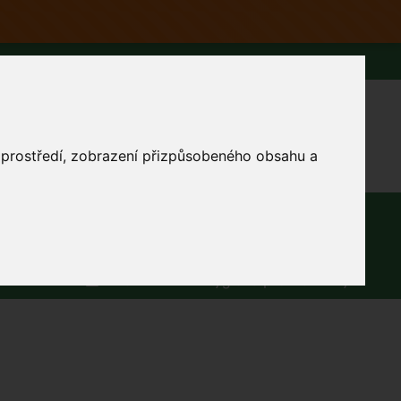
 do 90 dnů zdarma
0
Přihlásit se
Košík
Můj účet
o prostředí, zobrazení přizpůsobeného obsahu a
Ferwer Club
Prodejna v Praze
Kontakty
Domácnost
Dárky
Obuv / oblečení
>
Děti
>
Intimní hygiena pro maminky