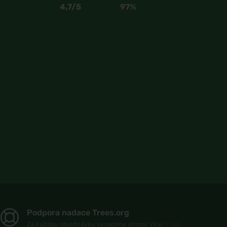
4,7/5
97%
Podpora nadace Trees.org
Za každou objednávku vysadíme strom! Více
O nás
.