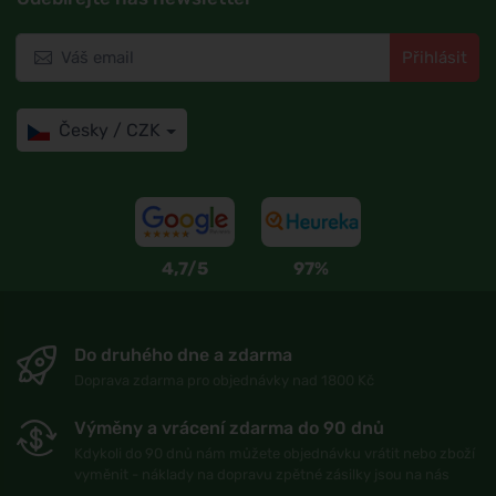
Přihlásit
Česky / CZK
4,7/5
97%
Do druhého dne a zdarma
Doprava zdarma pro objednávky nad 1800 Kč
Výměny a vrácení zdarma do 90 dnů
Kdykoli do 90 dnů nám můžete objednávku vrátit nebo zboží
vyměnit - náklady na dopravu zpětné zásilky jsou na nás