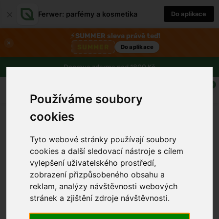
×
Ferwer: parfémy a kosmetika
Do aplikace
⚡
SUMMER sleva právě teď!
×
SUMMER
Do aplikace
Doprava zdarma nad 1800 Kč
0
Používáme soubory
cookies
Tyto webové stránky používají soubory
cookies a další sledovací nástroje s cílem
vylepšení uživatelského prostředí,
zobrazení přizpůsobeného obsahu a
reklam, analýzy návštěvnosti webových
stránek a zjištění zdroje návštěvnosti.
›