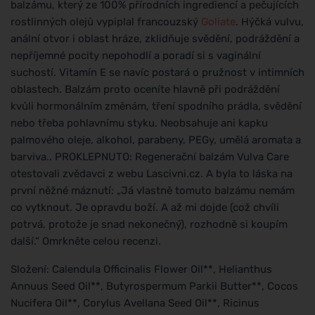
balzámu, který ze 100% přírodních ingrediencí a pečujících
rostlinných olejů vypiplal francouzský
Goliate
. Hýčká vulvu,
anální otvor i oblast hráze, zklidňuje svědění, podráždění a
nepříjemné pocity nepohodlí a poradí si s vaginální
suchostí. Vitamín E se navíc postará o pružnost v intimních
oblastech. Balzám proto oceníte hlavně při podráždění
kvůli hormonálním změnám, tření spodního prádla, svědění
nebo třeba pohlavnímu styku. Neobsahuje ani kapku
palmového oleje, alkohol, parabeny, PEGy, umělá aromata a
barviva.. PROKLEPNUTO: Regenerační balzám Vulva Care
otestovali zvědavci z webu Lascivni.cz. A byla to láska na
první něžné máznutí: „Já vlastně tomuto balzámu nemám
co vytknout. Je opravdu boží. A až mi dojde (což chvíli
potrvá, protože je snad nekonečný), rozhodně si koupím
další.“ Omrkněte celou recenzi.
Složení: Calendula Officinalis Flower Oil**, Helianthus
Annuus Seed Oil**, Butyrospermum Parkii Butter**, Cocos
Nucifera Oil**, Corylus Avellana Seed Oil**, Ricinus