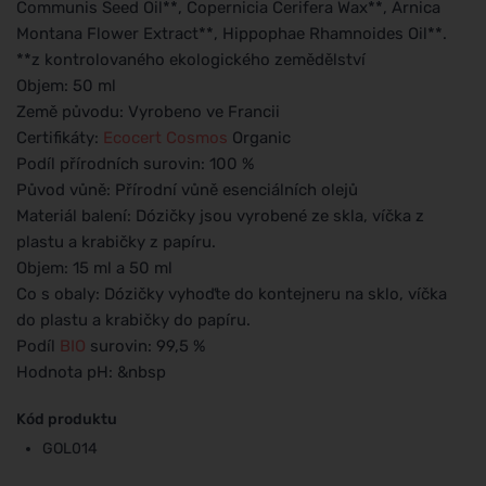
Communis Seed Oil**, Copernicia Cerifera Wax**, Arnica
Montana Flower Extract**, Hippophae Rhamnoides Oil**.
**z kontrolovaného ekologického zemědělství
Objem: 50 ml
Země původu: Vyrobeno ve Francii
Certifikáty:
Ecocert
Cosmos
Organic
Podíl přírodních surovin: 100 %
Původ vůně: Přírodní vůně esenciálních olejů
Materiál balení: Dózičky jsou vyrobené ze skla, víčka z
plastu a krabičky z papíru.
Objem: 15 ml a 50 ml
Co s obaly: Dózičky vyhoďte do kontejneru na sklo, víčka
do plastu a krabičky do papíru.
Podíl
BIO
surovin: 99,5 %
Hodnota pH: &nbsp
Kód produktu
GOL014