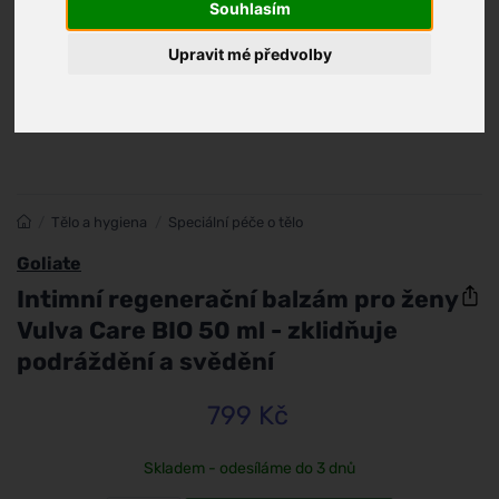
Souhlasím
Upravit mé předvolby
/
Tělo a hygiena
/
Speciální péče o tělo
Goliate
Intimní regenerační balzám pro ženy
Vulva Care BIO 50 ml - zklidňuje
podráždění a svědění
799 Kč
Skladem - odesíláme do 3 dnů