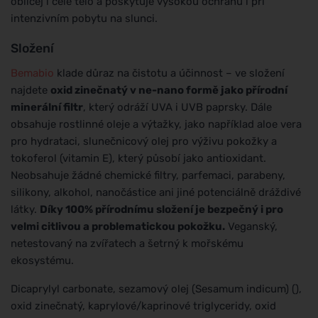
obličej i celé tělo a poskytuje vysokou ochranu i při
intenzivním pobytu na slunci.
Složení
Bemabio
klade důraz na čistotu a účinnost – ve složení
najdete
oxid zinečnatý v ne-nano formě jako přírodní
minerální filtr
, který odráží UVA i UVB paprsky. Dále
obsahuje rostlinné oleje a výtažky, jako například aloe vera
pro hydrataci, slunečnicový olej pro výživu pokožky a
tokoferol (vitamin E), který působí jako antioxidant.
Neobsahuje žádné chemické filtry, parfemaci, parabeny,
silikony, alkohol, nanočástice ani jiné potenciálně dráždivé
látky.
Díky 100% přírodnímu složení je bezpečný i pro
velmi citlivou a problematickou pokožku.
Veganský,
netestovaný na zvířatech a šetrný k mořskému
ekosystému.
Dicaprylyl carbonate, sezamový olej (Sesamum indicum) (),
oxid zinečnatý, kaprylové/kaprinové triglyceridy, oxid