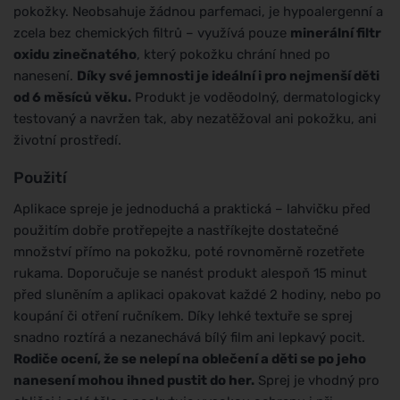
pokožky. Neobsahuje žádnou parfemaci, je hypoalergenní a
zcela bez chemických filtrů – využívá pouze
minerální filtr
oxidu zinečnatého
, který pokožku chrání hned po
nanesení.
Díky své jemnosti je ideální i pro nejmenší děti
od 6 měsíců věku.
Produkt je voděodolný, dermatologicky
testovaný a navržen tak, aby nezatěžoval ani pokožku, ani
životní prostředí.
Použití
Aplikace spreje je jednoduchá a praktická – lahvičku před
použitím dobře protřepejte a nastříkejte dostatečné
množství přímo na pokožku, poté rovnoměrně rozetřete
rukama. Doporučuje se nanést produkt alespoň 15 minut
před sluněním a aplikaci opakovat každé 2 hodiny, nebo po
koupání či otření ručníkem. Díky lehké textuře se sprej
snadno roztírá a nezanechává bílý film ani lepkavý pocit.
Rodiče ocení, že se nelepí na oblečení a děti se po jeho
nanesení mohou ihned pustit do her.
Sprej je vhodný pro