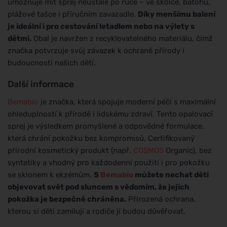
umožňuje mít sprej neustále po ruce – ve školce, batohu,
plážové tašce i příručním zavazadle.
Díky menšímu balení
je ideální i pro cestování letadlem nebo na výlety s
dětmi.
Obal je navržen z recyklovatelného materiálu, čímž
značka potvrzuje svůj závazek k ochraně přírody i
budoucnosti našich dětí.
Další informace
Bemabio
je značka, která spojuje moderní péči s maximální
ohleduplností k přírodě i lidskému zdraví. Tento opalovací
sprej je výsledkem promyšlené a odpovědné formulace,
která chrání pokožku bez kompromisů. Certifikovaný
přírodní kosmetický produkt (např.
COSMOS
Organic), bez
syntetiky a vhodný pro každodenní použití i pro pokožku
se sklonem k ekzémům.
S
Bemabio
můžete nechat děti
objevovat svět pod sluncem s vědomím, že jejich
pokožka je bezpečně chráněna.
Přirozená ochrana,
kterou si děti zamilují a rodiče jí budou důvěřovat.