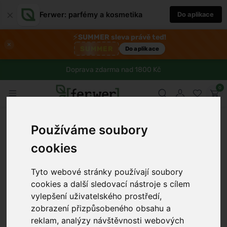
×
Ferwer: parfémy a kosmetika
Do aplikace
⚡
SUMMER sleva právě teď!
×
SUMMER
Do aplikace
Doprava zdarma nad 1800 Kč
0
Používáme soubory
cookies
Tyto webové stránky používají soubory
cookies a další sledovací nástroje s cílem
vylepšení uživatelského prostředí,
zobrazení přizpůsobeného obsahu a
reklam, analýzy návštěvnosti webových