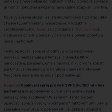
pokožky a nepronikají do hlubších vrstev. Sprejová aplikace
je rychlá, pohodlná a nezanechává žádné stopy ani bílý film.
Nové vylepšené složení zajistí dlouhotrvající hydrataci díky
čtyřem typům kyseliny hyaluronové. Produkt je
certifikovaný jako
Vegan
a Eco Organic (
ICEA
,
Cosmos
).
Hodí se na ochranu pokožky celého těla během pobytu u
moře i na horách.
Tento opalovací sprej je vhodný i pro tu nejcitlivější
pokožku, neobsahuje parfemace, chemické filtry,
nanočástice, parabeny, umělá barviva, nikl, chrom, kobalt
ani GMO. Je bezpečný pro korálové útesy i mořský svět.
Neucpává póry a lze jej použít pod make-up.
Bemabio
Opalovací sprej pro děti SPF 50+, 100 ml – bez
parfemace
je spolehlivým ochráncem jemné dětské
pokožky před škodlivým UV zářením. Tento přírodní
opalovací sprej s vysokým ochranným faktorem SPF 50+ je
speciálně vyvinutý pro potřeby citlivé, dětské i atopické