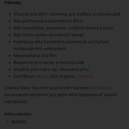
Výhody:
Vhodný pro děti i miminka, pro světlou a citlivou pleť
Bez parfemace a chemických filtrů
Bez nanočástic, parabenů, umělých barviv a kovů
Bez rizika vzniku slunečních alergií
Hydratuje díky kyselině hyaluronové ve čtyřech
molekulárních velikostech
Nezanechává bílý film
Bezpečný pro korály a mořský svět
Vhodný pod make-up, neucpává póry
Certifikace
Vegan
, Eco Organic,
Cosmos
Značka Solar Tea nyní pod novým názvem
BemaBio
s
inovovaným složením pro ještě větší bezpečnost vašich
nejmenších.
Kód produktu
BEM345