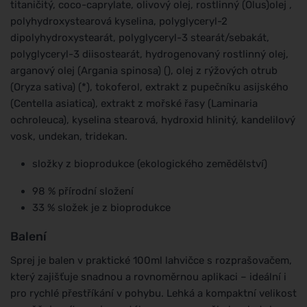
titaničitý, coco-caprylate, olivový olej, rostlinný (Olus)olej ,
polyhydroxystearová kyselina, polyglyceryl-2
dipolyhydroxystearát, polyglyceryl-3 stearát/sebakát,
polyglyceryl-3 diisostearát, hydrogenovaný rostlinný olej,
arganový olej (Argania spinosa) (), olej z rýžových otrub
(Oryza sativa) (*), tokoferol, extrakt z pupečníku asijského
(Centella asiatica), extrakt z mořské řasy (Laminaria
ochroleuca), kyselina stearová, hydroxid hlinitý, kandelilový
vosk, undekan, tridekan.
složky z bioprodukce (ekologického zemědělství)
98 % přírodní složení
33 % složek je z bioprodukce
Balení
Sprej je balen v praktické 100ml lahvičce s rozprašovačem,
který zajišťuje snadnou a rovnoměrnou aplikaci – ideální i
pro rychlé přestříkání v pohybu. Lehká a kompaktní velikost