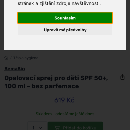
stránek a zjištění zdroje návštěvnosti.
Souhlasím
Upravit mé předvolby
/
Tělo a hygiena
BemaBio
Opalovací sprej pro děti SPF 50+,
100 ml – bez parfemace
619 Kč
Skladem - odesíláme ještě dnes
Přidat do košíku