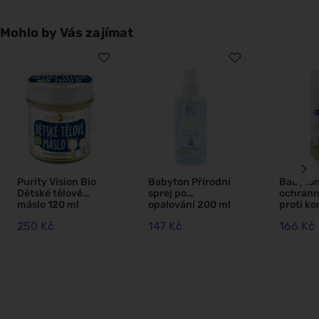
Mohlo by Vás zajímat
Purity Vision Bio
Babyton Přírodní
Babyton
Dětské tělové
sprej po
ochrann
máslo 120 ml
opalování 200 ml
proti k
100 ml
250 Kč
147 Kč
166 Kč