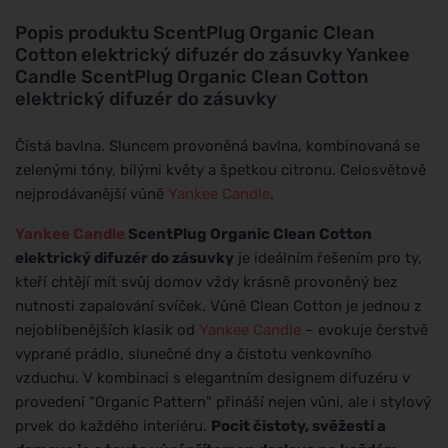
Popis produktu
ScentPlug Organic Clean
Cotton elektrický difuzér do zásuvky Yankee
Candle ScentPlug Organic Clean Cotton
elektrický difuzér do zásuvky
Čistá bavlna. Sluncem provoněná bavlna, kombinovaná se
zelenými tóny, bílými květy a špetkou citronu. Celosvětově
nejprodávanější vůně
Yankee Candle
.
Yankee Candle
ScentPlug Organic Clean Cotton
elektrický difuzér do zásuvky
je ideálním řešením pro ty,
kteří chtějí mít svůj domov vždy krásně provoněný bez
nutnosti zapalování svíček. Vůně Clean Cotton je jednou z
nejoblíbenějších klasik od
Yankee Candle
– evokuje čerstvě
vyprané prádlo, slunečné dny a čistotu venkovního
vzduchu. V kombinaci s elegantním designem difuzéru v
provedení "Organic Pattern" přináší nejen vůni, ale i stylový
prvek do každého interiéru.
Pocit čistoty, svěžesti a