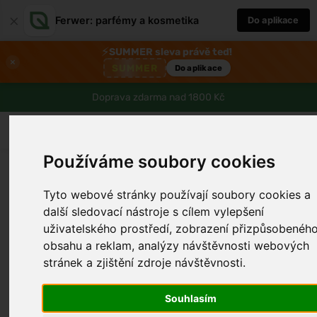
×
Ferwer: parfémy a kosmetika
Do aplikace
⚡
SUMMER sleva právě teď!
×
SUMMER
Do aplikace
Doprava zdarma nad 1800 Kč
0
Používáme soubory cookies
Tyto webové stránky používají soubory cookies a
další sledovací nástroje s cílem vylepšení
uživatelského prostředí, zobrazení přizpůsobenéh
obsahu a reklam, analýzy návštěvnosti webových
stránek a zjištění zdroje návštěvnosti.
Souhlasím