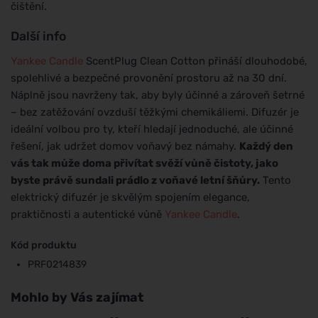
čištění.
Další info
Yankee Candle
ScentPlug Clean Cotton přináší dlouhodobé,
spolehlivé a bezpečné provonění prostoru až na 30 dní.
Náplně jsou navrženy tak, aby byly účinné a zároveň šetrné
– bez zatěžování ovzduší těžkými chemikáliemi. Difuzér je
ideální volbou pro ty, kteří hledají jednoduché, ale účinné
řešení, jak udržet domov voňavý bez námahy.
Každý den
vás tak může doma přivítat svěží vůně čistoty, jako
byste právě sundali prádlo z voňavé letní šňůry.
Tento
elektrický difuzér je skvělým spojením elegance,
praktičnosti a autentické vůně
Yankee Candle
.
Kód produktu
PRF0214839
Mohlo by Vás zajímat