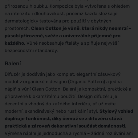
přirozenou hloubku. Kompozice byla vytvořena s ohledem
na intenzitu i dlouhověkost, přičemž každá složka je
dermatologicky testována pro použití v obytných
prostorech.
Clean Cotton je vůně, která nikdy neomrzí –
působí přirozeně, svěže a univerzálně příjemně pro
každého.
Vůně neobsahuje ftaláty a splňuje nejvyšší
bezpečnostní standardy.
Balení
Difuzér je dodáván jako komplet: elegantní zásuvkový
modul v organickém designu (Organic Pattern) a jedna
náplň s vůní Clean Cotton. Balení je kompaktní, praktické a
připravené k okamžitému použití. Design difuzéru je
decentní a vhodný do každého interiéru, ať už máte
moderní, skandinávský nebo rustikální styl.
Stylový vzhled
doplňuje funkčnost, díky čemuž se z difuzéru stává
praktická a zároveň dekorativní součást domácnosti.
Výměna náplní je jednoduchá a rychlá – žádné rozlévání ani