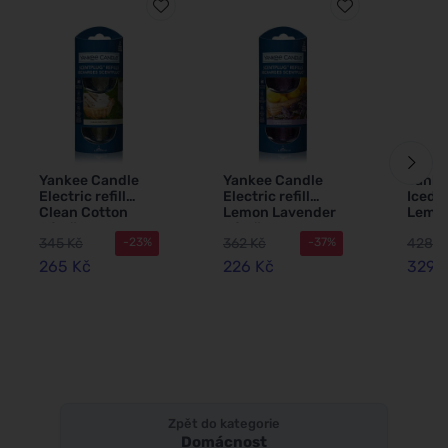
Yankee Candle
Yankee Candle
Yanke
Electric refill
Electric refill
Iced 
Clean Cotton
Lemon Lavender
Lemon
náplň 2x18,5 ml
náplň 2x18,5 ml
do vo
345 Kč
362 Kč
428 K
-23%
-37%
difuz
265 Kč
226 Kč
329 
Zpět do kategorie
Domácnost