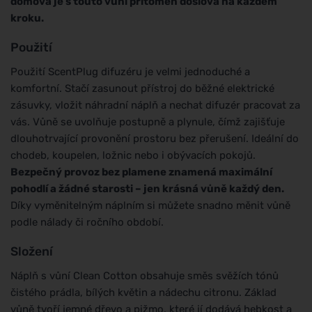
domova je s touto vůní přítomen doslova na každém
kroku.
Použití
Použití ScentPlug difuzéru je velmi jednoduché a
komfortní. Stačí zasunout přístroj do běžné elektrické
zásuvky, vložit náhradní náplň a nechat difuzér pracovat za
vás. Vůně se uvolňuje postupně a plynule, čímž zajišťuje
dlouhotrvající provonění prostoru bez přerušení. Ideální do
chodeb, koupelen, ložnic nebo i obývacích pokojů.
Bezpečný provoz bez plamene znamená maximální
pohodlí a žádné starosti – jen krásná vůně každý den.
Díky vyměnitelným náplním si můžete snadno měnit vůně
podle nálady či ročního období.
Složení
Náplň s vůní Clean Cotton obsahuje směs svěžích tónů
čistého prádla, bílých květin a nádechu citronu. Základ
vůně tvoří jemné dřevo a pižmo, které jí dodává hebkost a