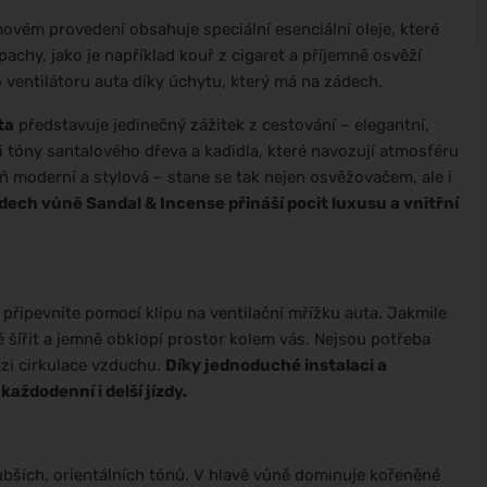
ovém provedení obsahuje speciální esenciální oleje, které
achy, jako je například kouř z cigaret a příjemně osvěží
 ventilátoru auta díky úchytu, který má na zádech.
ta
představuje jedinečný zážitek z cestování – elegantní,
mi tóny santalového dřeva a kadidla, které navozují atmosféru
eň moderní a stylová – stane se tak nejen osvěžovačem, ale i
ech vůně Sandal & Incense přináší pocit luxusu a vnitřní
 připevníte pomocí klipu na ventilační mřížku auta. Jakmile
šířit a jemně obklopí prostor kolem vás. Nejsou potřeba
ázi cirkulace vzduchu.
Díky jednoduché instalaci a
aždodenní i delší jízdy.
lubších, orientálních tónů. V hlavě vůně dominuje kořeněné