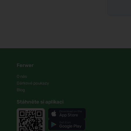
Ferwer
O nás
Dárkové poukazy
Blog
Stáhněte si aplikaci
Download on the
App Store
Get it on
Google Play