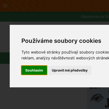
×
Objednávky do 12:
Používáme soubory cookies
Slevy až -80%
Blog
Lexikon
Tyto webové stránky používají soubory cookies 
Parfémy
Líčení
Vlasy
reklam, analýzy návštěvnosti webových stránek 
Souhlasím
Upravit mé předvolby