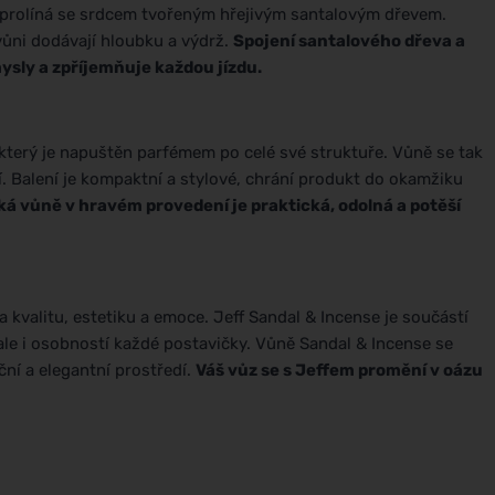
 prolíná se srdcem tvořeným hřejivým santalovým dřevem.
vůni dodávají hloubku a výdrž.
Spojení santalového dřeva a
ysly a zpříjemňuje každou jízdu.
 který je napuštěn parfémem po celé své struktuře. Vůně se tak
 Balení je kompaktní a stylové, chrání produkt do okamžiku
ká vůně v hravém provedení je praktická, odolná a potěší
 kvalitu, estetiku a emoce. Jeff Sandal & Incense je součástí
 ale i osobností každé postavičky. Vůně Sandal & Incense se
ační a elegantní prostředí.
Váš vůz se s Jeffem promění v oázu