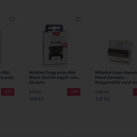
 Niki
Mr&Mrs Fragrance Niki
Millefiori Icon Ham
do auta
Black Orchid náplň vůně
Metal Sandalo
do auta
Bergamotto vůně d
auta
219 Kč
405 Kč
-23%
-23%
168 Kč
312 Kč