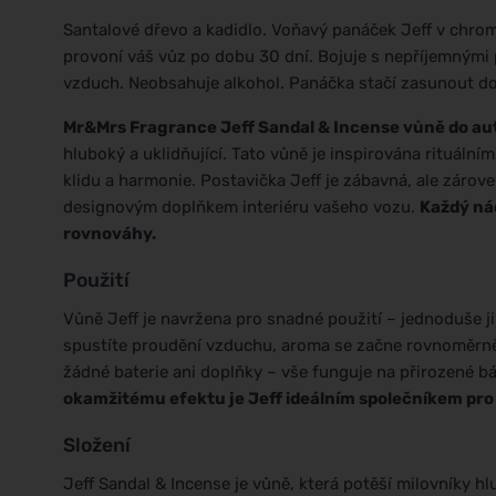
Santalové dřevo a kadidlo. Voňavý panáček Jeff v chrom
provoní váš vůz po dobu 30 dní. Bojuje s nepříjemnými p
vzduch. Neobsahuje alkohol. Panáčka stačí zasunout do
Mr&Mrs Fragrance Jeff Sandal & Incense vůně do au
hluboký a uklidňující. Tato vůně je inspirována rituální
klidu a harmonie. Postavička Jeff je zábavná, ale zárov
designovým doplňkem interiéru vašeho vozu.
Každý nád
rovnováhy.
Použití
Vůně Jeff je navržena pro snadné použití – jednoduše ji
spustíte proudění vzduchu, aroma se začne rovnoměrně 
žádné baterie ani doplňky – vše funguje na přirozené b
okamžitému efektu je Jeff ideálním společníkem pro k
Složení
Jeff Sandal & Incense je vůně, která potěší milovníky h