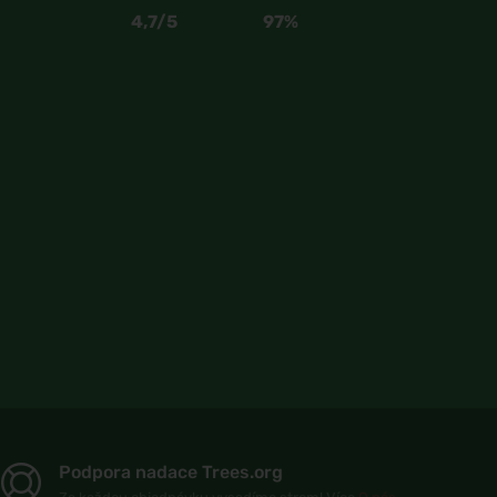
4,7/5
97%
Podpora nadace Trees.org