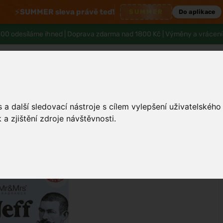
⚡
SUMMER sleva právě teď!
SUMMER
Do aplikace
00 odesíláme ihned |
Doprava zdarma nad 1800 Kč
| Výměny a vrácení
a další sledovací nástroje s cílem vylepšení uživatelskéh
Pleť
Tělo a hygiena
Děti
Muži
a zjištění zdroje návštěvnosti.