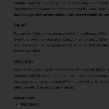
kadidlo s lehkým kouřovým nádechem, které se později
Základ pak tvoří jemné balzámové a dřevité tóny, které 
kadidla vytváří harmonickou vůni, která zklidňuje sm
Balení
Postavička Jeff je vyrobena z kvalitního polymeru EVA,
uvolňuje rovnoměrně a dlouhodobě – až po dobu 30 dní.
otevření a zároveň zaručuje intenzitu vůně.
Tato ikonic
každého řidiče.
Další info
Mr&Mrs Fragrance je italská značka, která klade důraz na
kolekce vůní, které se liší nejen aromatickým složením,
hodí zejména pro ty, kteří si chtějí v autě vytvořit relax
klidu a stylu, kterou si zamilujete.
Kód produktu
PRF0228961