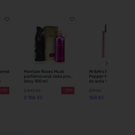
mered
Montale Roses Musk
Mr&Mrs Fragrance Niki
parfémovaná voda pro
Pepper Mint náplň vů
o
ženy 100 ml
do auta 1 ks
2 842 Kč
219 Kč
-23%
-23%
-2
2 186 Kč
168 Kč