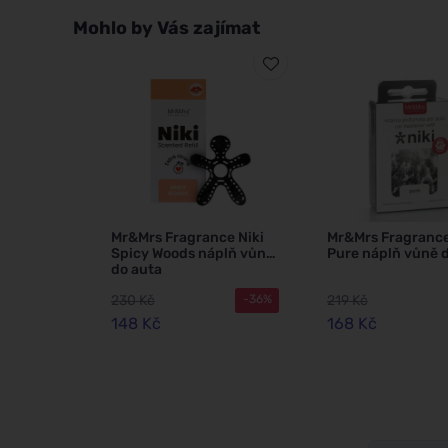
Mohlo by Vás zajímat
Mr&Mrs Fragrance Niki
Mr&Mrs Fragrance
Spicy Woods náplň vůně
Pure náplň vůně 
do auta
230 Kč
219 Kč
-36%
148 Kč
168 Kč