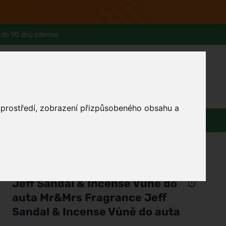
 do 90 dnů zdarma
0
Přihlásit se
Košík
Můj účet
Ferwer Club
Prodejna v Praze
Kontakty
o prostředí, zobrazení přizpůsobeného obsahu a
Zdraví
Domácnost
Dárky
/
Parfémy
/
Vůně do bytu a auta
/
Vůně do auta
Mr&Mrs Fragrance
Jeff Sandal & Incense Vůně do
auta Mr&Mrs Fragrance Jeff
Sandal & Incense Vůně do auta