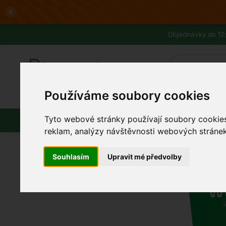
×
Objednávky do 12:
Používáme soubory cookies
Slevy až -80%
Blog
Lexikon
Parfémy
Líčení
Vlasy
Pleť
Tyto webové stránky používají soubory cookies 
reklam, analýzy návštěvnosti webových stránek 
Souhlasím
Upravit mé předvolby