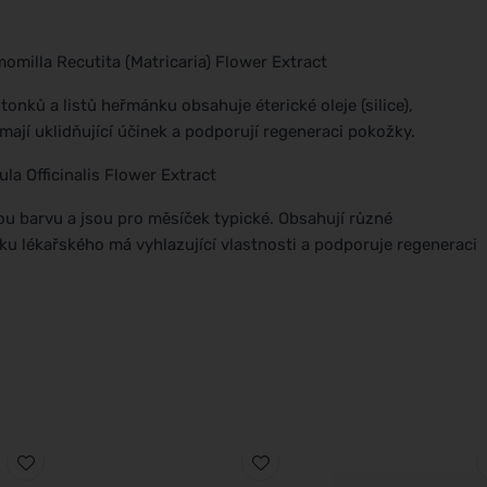
omilla Recutita (Matricaria) Flower Extract
onků a listů heřmánku obsahuje éterické oleje (silice),
ají uklidňující účinek a podporují regeneraci pokožky.
la Officinalis Flower Extract
u barvu a jsou pro měsíček typické. Obsahují různé
ku lékařského má vyhlazující vlastnosti a podporuje regeneraci