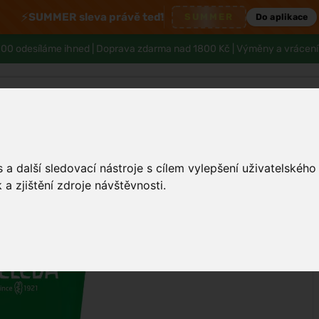
⚡
SUMMER sleva právě teď!
SUMMER
Do aplikace
00 odesíláme ihned |
Doprava zdarma nad 1800 Kč
| Výměny a vrácení
Tělo a hygiena
Děti
Muži
Zdraví
a další sledovací nástroje s cílem vylepšení uživatelskéh
a zjištění zdroje návštěvnosti.