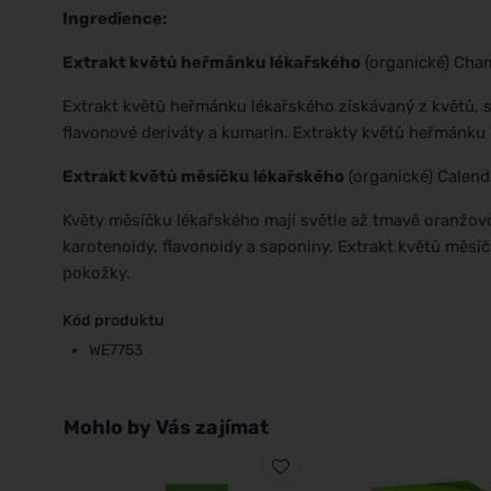
Ingredience:
Extrakt květů heřmánku lékařského
(organické) Cham
Extrakt květů heřmánku lékařského získávaný z květů, st
flavonové deriváty a kumarin. Extrakty květů heřmánku m
Extrakt květů měsíčku lékařského
(organické) Calendu
Květy měsíčku lékařského mají světle až tmavě oranžovo
karotenoidy, flavonoidy a saponiny. Extrakt květů měsíč
pokožky.
Kód produktu
WE7753
Mohlo by Vás zajímat