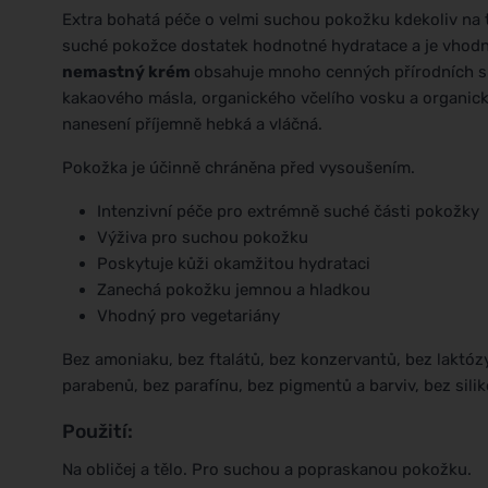
Extra bohatá péče o velmi suchou pokožku kdekoliv na tě
suché pokožce dostatek hodnotné hydratace a je vhodný p
nemastný krém
obsahuje mnoho cenných přírodních sl
kakaového másla, organického včelího vosku a organic
nanesení příjemně hebká a vláčná.
Pokožka je účinně chráněna před vysoušením.
Intenzivní péče pro extrémně suché části pokožky
Výživa pro suchou pokožku
Poskytuje kůži okamžitou hydrataci
Zanechá pokožku jemnou a hladkou
Vhodný pro vegetariány
Bez amoniaku, bez ftalátů, bez konzervantů, bez laktóz
parabenů, bez parafínu, bez pigmentů a barviv, bez silik
Použití:
Na obličej a tělo. Pro suchou a popraskanou pokožku.