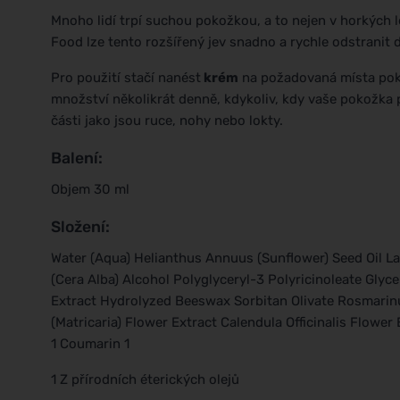
Mnoho lidí trpí suchou pokožkou, a to nejen v horkých l
Food lze tento rozšířený jev snadno a rychle odstranit 
Pro použití stačí nanést
krém
na požadovaná místa poko
množství několikrát denně, kdykoliv, kdy vaše pokožka 
části jako jsou ruce, nohy nebo lokty.
Balení:
Objem 30 ml
Složení:
Water (Aqua) Helianthus Annuus (Sunflower) Seed Oil 
(Cera Alba) Alcohol Polyglyceryl-3 Polyricinoleate Glyce
Extract Hydrolyzed Beeswax Sorbitan Olivate Rosmarinu
(Matricaria) Flower Extract Calendula Officinalis Flower E
1 Coumarin 1
1 Z přírodních éterických olejů