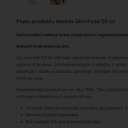
Popis produktu
Weleda Skin Food 30 ml
Univerzální rodinný krém s hojivými a regeneračními
Bohatý hydratační krém.
Již více než 90 let věří naši zákazníci tomuto tradičn
suchou či hrubou. Účinná kompozice s výtažky z violk
zklidňující účinky a pokožku zjemňuje. Výrobek má mnoh
krém na ruce.
Nejoblíbenější produkt již od roku 1926. Tato kultovní
vyživuje a zanechává ji zdravě zářivou.
Výrazně zlepšuje hydrataci pokožky, její pevnost, 
Dermatologicky testováno.
Náš nejlepší trik pro krásnou pokožku.