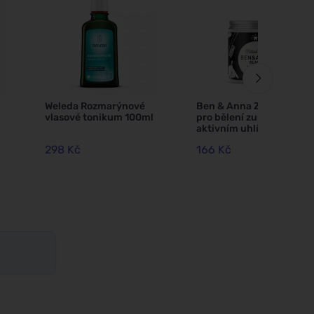
O
Weleda Rozmarýnové
Ben & Anna Zubní pasta
vlasové tonikum 100ml
pro bělení zubů s
aktivním uhlím (100 ml)
298 Kč
166 Kč