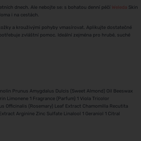
etních dnech. Ale nebojte se: s bohatou denní péčí
Weleda
Skin
doma i na cestách.
žky a krouživými pohyby vmasírovat. Aplikujte dostatečné
potřebuje zvláštní pomoc. Ideální zejména pro hrubé, suché
Lanolin Prunus Amygdalus Dulcis (Sweet Almond) Oil Beeswax
rin Limonene 1 Fragrance (Parfum) 1 Viola Tricolor
s Officinalis (Rosemary) Leaf Extract Chamomilla Recutita
xtract Arginine Zinc Sulfate Linalool 1 Geraniol 1 Citral