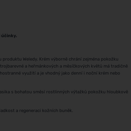
 účinky.
ímu produktu Weledy. Krém výborně chrání zejména pokožku
y trojbarevné a heřmánkových a měsíčkových květů má tradičně
ostranné využití a je vhodný jako denní i noční krém nebo
 klasika s bohatou směsí rostlinných výtažků pokožku hloubkově
hladkost a regeneraci kožních buněk.