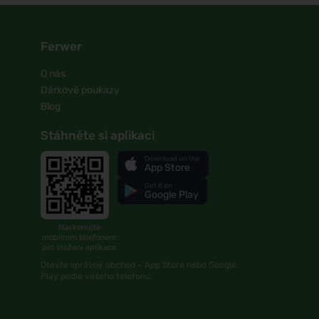
Ferwer
O nás
Dárkové poukazy
Blog
Stáhněte si aplikaci
Download on the
App Store
Get it on
Google Play
Naskenujte
mobilním telefonem
pro stažení aplikace
Otevře správný obchod – App Store nebo Google
Play podle vašeho telefonu.