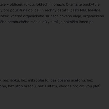
le – obličeji, rukou, loktech i nohách. Okamžitě poskytuje
ro použití na obličej i všechny ostatní části těla. Ideálně
ožek, včetně organického slunečnicového oleje, organického
kého bambuckého másla, díky nimž je pokožka ihned po
y, bez lepku, bez mikroplastů, bez obsahu acetonu, bez
onu, bez stop ořechů, bez sulfátů, vhodné pro citlivou pleť.