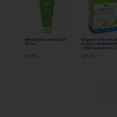
Weleda Skin Food Light
Organyc Denní vložk
30 ml
křidélky Moderate (1
- 100% z biobavlny, 
kapičky
161 Kč
127 Kč