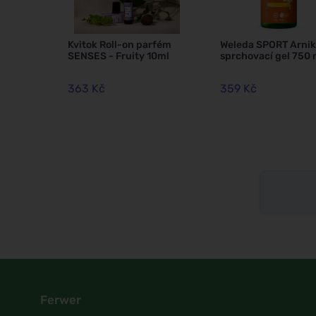
Kvitok Roll-on parfém
Weleda SPORT Arni
SENSES - Fruity 10ml
sprchovací gel 750 
363 Kč
359 Kč
Ferwer