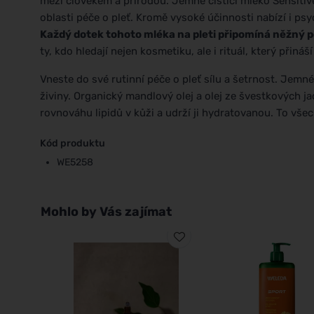
mezi člověkem a přírodou. Jemné čistící mléko Sensitiv
oblasti péče o pleť. Kromě vysoké účinnosti nabízí i psy
Každý dotek tohoto mléka na pleti připomíná něžný po
ty, kdo hledají nejen kosmetiku, ale i rituál, který přin
Vneste do své rutinní péče o pleť sílu a šetrnost. Jemn
živiny. Organický mandlový olej a olej ze švestkových 
rovnováhu lipidů v kůži a udrží ji hydratovanou. To vš
Kód produktu
WE5258
Mohlo by Vás zajímat