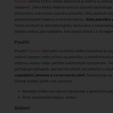
Weleda
Jemné čistící mléko Sensitive je šetrný a účinný 
reaktivní. Jeho lehká mléčná textura účinně odstraňuje
přirozenou ochrannou bariéru pokožky. Díky pečlivě vyb
zanechává pleť hebkou a hydratovanou.
Vaše pokožka si
Tento produkt je dermatologicky testovaný a neobsahuje
ideální volbou pro každého, kdo hledá čistotu v té nejj
Použití
Použití
Weleda
Jemného čistícího mléka Sensitive je sn
vatový tampon nebo přímo na pokožku a jemně krouživým
vlažnou vodou nebo setřete navlhčeným tamponem. Tento k
potřebuje důkladně, ale šetrně očistit od nečistot a zb
vypadající, jemnou a vyrovnanou pleť.
Doporučuje se n
účinek čištění ještě více umocnil.
Naneste mléko na vatový tamponek a jemně jím odli
Poté opláchněte teplou vodou.
Složení