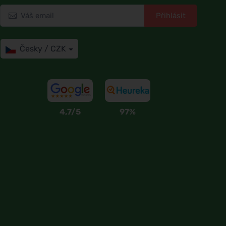
Přihlásit
Česky / CZK
4,7/5
97%