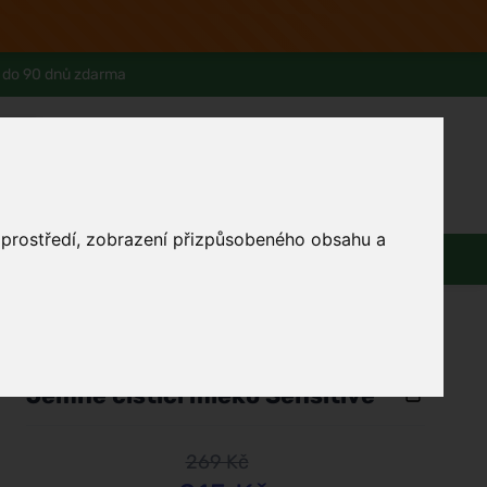
 do 90 dnů zdarma
0
Přihlásit se
Košík
Můj účet
Ferwer Club
Prodejna v Praze
Kontakty
o prostředí, zobrazení přizpůsobeného obsahu a
Zdraví
Domácnost
Dárky
/
Pleť
/
Čištění a odličování
Weleda
Jemné čistící mléko Sensitive
269 Kč