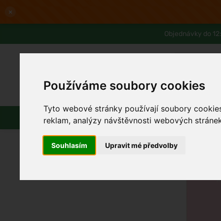
×
Objednávky do 12:
Používáme soubory cookies
Slevy až -80%
Blog
Lexikon
Tyto webové stránky používají soubory cookies 
Parfémy
Líčení
Vlasy
reklam, analýzy návštěvnosti webových stránek 
Souhlasím
Upravit mé předvolby