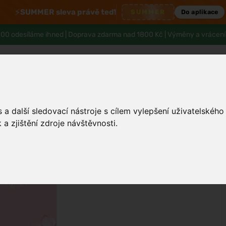
⚡
SUMMER sleva právě teď!
SUMMER
Do aplikace
00 odesíláme ihned |
Doprava zdarma nad 1800 Kč
| Výměny a vrácení
a další sledovací nástroje s cílem vylepšení uživatelskéh
Pleť
Tělo a hygiena
Děti
Muži
a zjištění zdroje návštěvnosti.