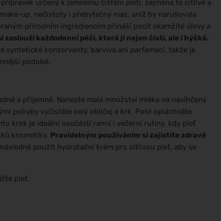
přípravek určený k jemnému čištění pleti, zejména té citlivé a
 make-up, nečistoty i přebytečný maz, aniž by narušovala
raným přírodním ingrediencím přináší pocit okamžité úlevy a
 zaslouží každodenní péči, která ji nejen čistí, ale i hýčká.
 syntetické konzervanty, barviva ani parfemaci, takže je
emnější podobě.
adné a příjemné. Naneste malé množství mléka na navlhčený
i pohyby vyčistěte celý obličej a krk. Poté opláchněte
rok je ideální součástí ranní i večerní rutiny, kdy pleť
ytků kosmetiky.
Pravidelným používáním si zajistíte zdravě
ásledně použít hydratační krém pro citlivou pleť, aby se
čte pleť.