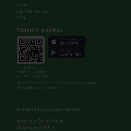
O nás
Dárkové poukazy
Blog
Stáhněte si aplikaci
Download on the
App Store
Get it on
Google Play
Naskenujte
mobilním telefonem
pro stažení aplikace
Otevře správný obchod – App Store nebo Google
Play podle vašeho telefonu.
Kamenná prodejna Ferwer
Westfield Černý Most
Chlumecká 765/6