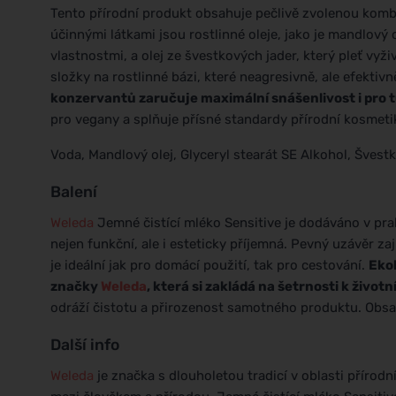
Tento přírodní produkt obsahuje pečlivě zvolenou kombina
účinnými látkami jsou rostlinné oleje, jako je mandlový
vlastnostmi, a olej ze švestkových jader, který pleť vyživ
složky na rostlinné bázi, které neagresivně, ale efektiv
konzervantů zaručuje maximální snášenlivost i pro tu
pro vegany a splňuje přísné standardy přírodní kosmeti
Voda, Mandlový olej, Glyceryl stearát SE Alkohol, Šves
Balení
Weleda
Jemné čistící mléko Sensitive je dodáváno v prakt
nejen funkční, ale i esteticky příjemná. Pevný uzávěr za
je ideální jak pro domácí použití, tak pro cestování.
Ekol
značky
Weleda
, která si zakládá na šetrnosti k život
odráží čistotu a přirozenost samotného produktu. Obsa
Další info
Weleda
je značka s dlouholetou tradicí v oblasti přírodn