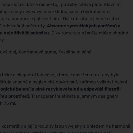
ci složek, které respektují potřeby citlivé pleti. Hlavními
 olej, známý svými vysoce zklidňujícími a hydratačními
uje a podporuje její elasticitu. Dále obsahuje jemné čisticí
ně odstraňují nečistoty.
Absence syntetických parfémů a
 nejcitlivější pokožku.
Díky tomuto složení je mléko vhodné
ky.
tkový olej, Xanthanová guma, Kyselina mléčná
ické a elegantní lahvičce, která je navržena tak, aby byla
jišťuje snadné a hygienické dávkování, zatímco velikost balení
ogické balení je plně recyklovatelné a odpovídá filozofii
nímu prostředí.
Transparentní etiketa s jemným designem
h 75 ml.
í kosmetiky a její produkty jsou vyvíjeny s ohledem na harmonii