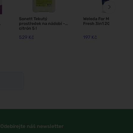
Sonett Tekutý
Weleda For Men Active
prostředek na nádobí -
Fresh 3in1 200 ml
citrón 5 l
529 Kč
197 Kč
Odebírejte náš newsletter