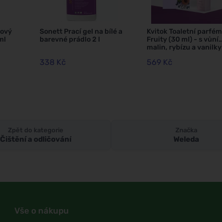
kový
Sonett Prací gel na bílé a
Kvitok Toaletní parfém
ml
barevné prádlo 2 l
Fruity (30 ml) - s vůní
malin, rybízu a vanilky
338 Kč
569 Kč
Zpět do kategorie
Značka
Čištění a odličování
Weleda
Vše o nákupu