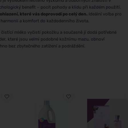
e je výsledkem letitého výzkumu a odborných znalostí v
chologický benefit – pocit pohody a klidu při každém použití.
hlazení, které vás doprovodí po celý den.
Ideální volba pro
áší harmonii a komfort do každodenního života.
é čistící mléko vyčistí pokožku a současně jí dodá potřebné
jader, které jsou velmi podobné kožnímu mazu, obnoví
echno bez zbytečného zatížení a podráždění.