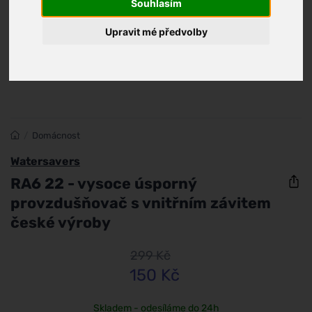
Souhlasím
Upravit mé předvolby
/
Domácnost
Watersavers
RA6 22 - vysoce úsporný
provzdušňovač s vnitřním závitem
české výroby
299 Kč
150 Kč
Skladem - odesíláme do 24h