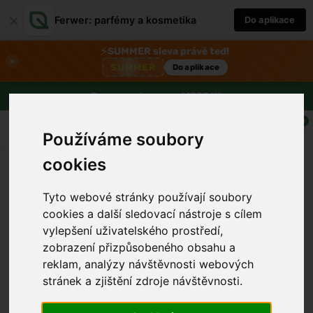
×
Ferwer: parfémy a kosmetika
Do aplikace
⚡
SUMMER sleva právě teď!
×
SUMMER
Do aplikace
Doprava zdarma nad 1800 Kč
0
Používáme soubory
cookies
Tyto webové stránky používají soubory
cookies a další sledovací nástroje s cílem
vylepšení uživatelského prostředí,
zobrazení přizpůsobeného obsahu a
reklam, analýzy návštěvnosti webových
stránek a zjištění zdroje návštěvnosti.
›