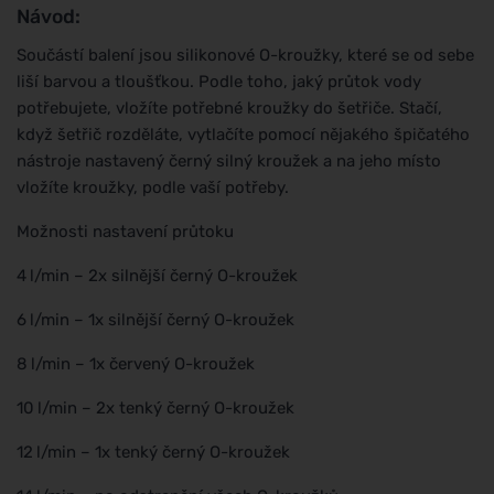
Návod:
Součástí balení jsou silikonové O-kroužky, které se od sebe
liší barvou a tloušťkou. Podle toho, jaký průtok vody
potřebujete, vložíte potřebné kroužky do šetřiče. Stačí,
když šetřič rozděláte, vytlačíte pomocí nějakého špičatého
nástroje nastavený černý silný kroužek a na jeho místo
vložíte kroužky, podle vaší potřeby.
Možnosti nastavení průtoku
4 l/min – 2x silnější černý O-kroužek
6 l/min – 1x silnější černý O-kroužek
8 l/min – 1x červený O-kroužek
10 l/min – 2x tenký černý O-kroužek
12 l/min – 1x tenký černý O-kroužek