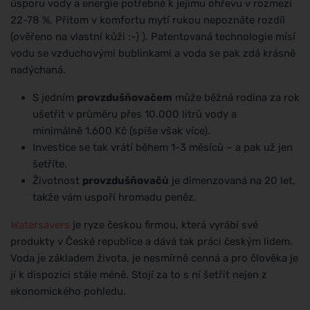
úsporu vody a energie potřebné k jejímu ohřevu v rozmezí
22-78 %. Přitom v komfortu mytí rukou nepoznáte rozdíl
(ověřeno na vlastní kůži :-) ). Patentovaná technologie mísí
vodu se vzduchovými bublinkami a voda se pak zdá krásně
nadýchaná.
S jedním
provzdušňovačem
může běžná rodina za rok
ušetřit v průměru přes 10.000 litrů vody a
minimálně 1.600 Kč (spíše však více).
Investice se tak vrátí během 1-3 měsíců – a pak už jen
šetříte.
Životnost
provzdušňovačů
je dimenzovaná na 20 let,
takže vám uspoří hromadu peněz.
Watersavers
je ryze českou firmou, která vyrábí své
produkty v České republice a dává tak práci českým lidem.
Voda je základem života, je nesmírně cenná a pro člověka je
jí k dispozici stále méně. Stojí za to s ní šetřit nejen z
ekonomického pohledu.