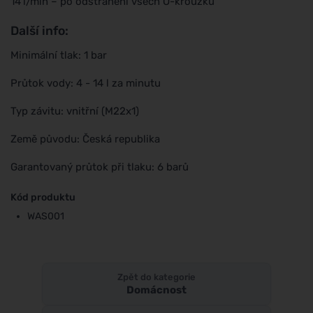
14 l/min – po odstranění všech O-kroužků
Další info:
Minimální tlak: 1 bar
Průtok vody: 4 - 14 l za minutu
Typ závitu: vnitřní (M22x1)
Země původu: Česká republika
Garantovaný průtok při tlaku: 6 barů
Kód produktu
WAS001
Zpět do kategorie
Domácnost