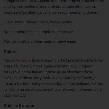
kompozici hloubku. Základ vůně tvoří hřejivé a mužné tóny
vanilky, cedrového dřeva, vetiveru a dubového mechu,
které zajišťují dlouhotrvající a nezapomenutelný dojem.
Hlava: máta, italský citron, zelené jablko
Srdce: tonka fazole, geránium, ambroxan
Základ: vanilka, vetiver, cedr, dubový mech
Balení
Flakon
Versace
Eros
o objemu 30 ml je mistrovským dílem,
které zaujme svým designem a symbolikou. Elegantní
tyrkysová barva flakónu odkazuje na středomořskou
svěžest, zatímco zlatý motiv hlavy Medúzy zdůrazňuje
luxus a tradici značky
Versace
. Kompaktní velikost flakónu
je ideální na cesty, což umožňuje mít svou oblíbenou vůni
vždy po ruce.
Další informace