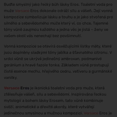
Buďte smyslný jako řecký bůh lásky Eros. Toaletní voda pro
muže
Versace
Eros dokonale odráží sílu a vášeň. Její vonná
kompozice symbolizuje lásku a touhu a je jako stvořená pro
silného a sebevědomého muže který ví, co chce. Tajemné
tóny vůně zaujmou každého a jedna věc je jistá – ženy ve
vašem okolí vás nenechají bez povšimnutí.
Vonná kompozice se otevírá osvěžujícími lístky máty, které
jsou doplněny sladkými tóny jablka a šťavnatého citronu. V
srdci vůně se ukrývá jedinečný ambroxan, podmanivé
geránium a hravé fazole tonka. Základem vůně prostupují
čisté esence mechu, hřejivého cedru, vetiveru a gurmánské
vanilky.
Versace
Eros
je ikonická toaletní voda pro muže, která
ztělesňuje vášeň, sílu a sebevědomí. Inspirována řeckou
mytologií a bohem lásky Erosem, tato vůně kombinuje
svěží, aromatické a dřevité akordy, které vytvářejí
jedinečnou smyslnou a mužnou kompozici.
Versace
Eros je