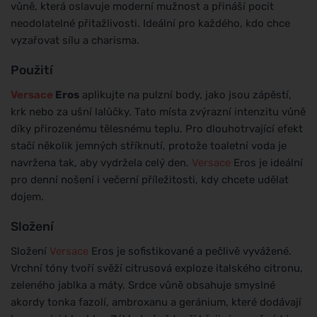
vůně, která oslavuje moderní mužnost a přináší pocit
neodolatelné přitažlivosti. Ideální pro každého, kdo chce
vyzařovat sílu a charisma.
Použití
Versace
Eros
aplikujte na pulzní body, jako jsou zápěstí,
krk nebo za ušní lalůčky. Tato místa zvýrazní intenzitu vůně
díky přirozenému tělesnému teplu. Pro dlouhotrvající efekt
stačí několik jemných stříknutí, protože toaletní voda je
navržena tak, aby vydržela celý den.
Versace
Eros je ideální
pro denní nošení i večerní příležitosti, kdy chcete udělat
dojem.
Složení
Složení
Versace
Eros je sofistikované a pečlivě vyvážené.
Vrchní tóny tvoří svěží citrusová exploze italského citronu,
zeleného jablka a máty. Srdce vůně obsahuje smyslné
akordy tonka fazolí, ambroxanu a geránium, které dodávají