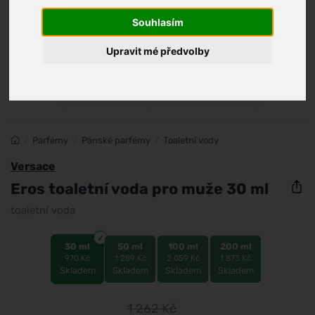
Souhlasím
Upravit mé předvolby
/
Parfémy
/
Pánské parfémy
/
Toaletní vody
Versace
Eros toaletní voda pro muže 30 ml
toaletní voda
30 ml
50 ml
100 ml
200 ml
970 Kč
1 289 Kč
2 059 Kč
1 873 Kč
Skladem
Skladem
Skladem
Skladem
1 262
Kč