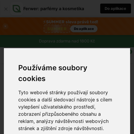
×
Ferwer: parfémy a kosmetika
Do aplikace
⚡
SUMMER sleva právě teď!
×
SUMMER
Do aplikace
Doprava zdarma nad 1800 Kč
0
Používáme soubory
cookies
Tyto webové stránky používají soubory
cookies a další sledovací nástroje s cílem
vylepšení uživatelského prostředí,
zobrazení přizpůsobeného obsahu a
reklam, analýzy návštěvnosti webových
stránek a zjištění zdroje návštěvnosti.