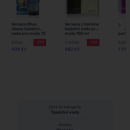
Versace Blue
Versace L'Homme
Versa
Jeans toaletní
toaletní voda pro
Purpl
voda pro muže 75
muže 100 ml
parf
ml
voda 
571 Kč
1 147 Kč
2 633 
-29%
-23%
100 m
408 Kč
882 Kč
1 912
Zpět do kategorie
Toaletní vody
Značka