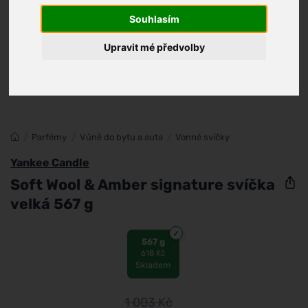
Souhlasím
Upravit mé předvolby
/
Parfémy
/
Vůně do bytu a auta
/
Vonné svíčky
Yankee Candle
Soft Wool & Amber signature svíčka
velká 567 g
567 g
618 Kč
Skladem
1 003
Kč