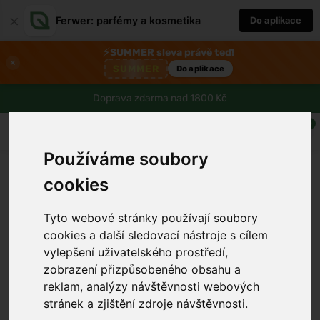
×
Ferwer: parfémy a kosmetika
Do aplikace
⚡
SUMMER sleva právě teď!
×
SUMMER
Do aplikace
Doprava zdarma nad 1800 Kč
0
Používáme soubory
cookies
Tyto webové stránky používají soubory
cookies a další sledovací nástroje s cílem
vylepšení uživatelského prostředí,
zobrazení přizpůsobeného obsahu a
reklam, analýzy návštěvnosti webových
stránek a zjištění zdroje návštěvnosti.