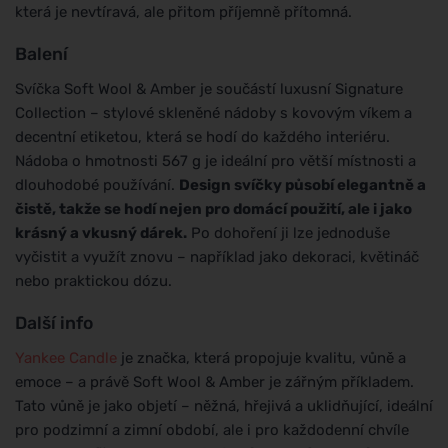
která je nevtíravá, ale přitom příjemně přítomná.
Balení
Svíčka Soft Wool & Amber je součástí luxusní Signature
Collection – stylové skleněné nádoby s kovovým víkem a
decentní etiketou, která se hodí do každého interiéru.
Nádoba o hmotnosti 567 g je ideální pro větší místnosti a
dlouhodobé používání.
Design svíčky působí elegantně a
čistě, takže se hodí nejen pro domácí použití, ale i jako
krásný a vkusný dárek.
Po dohoření ji lze jednoduše
vyčistit a využít znovu – například jako dekoraci, květináč
nebo praktickou dózu.
Další info
Yankee Candle
je značka, která propojuje kvalitu, vůně a
emoce – a právě Soft Wool & Amber je zářným příkladem.
Tato vůně je jako objetí – něžná, hřejivá a uklidňující, ideální
pro podzimní a zimní období, ale i pro každodenní chvíle