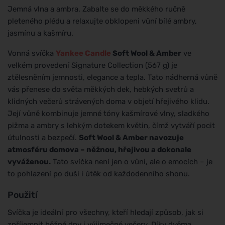
Jemná vlna a ambra. Zabalte se do měkkého ručně
pleteného plédu a relaxujte obklopeni vůní bílé ambry,
jasmínu a kašmíru.
Vonná svíčka
Yankee Candle
Soft Wool & Amber
ve
velkém provedení Signature Collection (567 g) je
ztělesněním jemnosti, elegance a tepla. Tato nádherná vůně
vás přenese do světa měkkých dek, hebkých svetrů a
klidných večerů strávených doma v objetí hřejivého klidu.
Její vůně kombinuje jemné tóny kašmírové vlny, sladkého
pižma a ambry s lehkým dotekem květin, čímž vytváří pocit
útulnosti a bezpečí.
Soft Wool & Amber navozuje
atmosféru domova – něžnou, hřejivou a dokonale
vyváženou.
Tato svíčka není jen o vůni, ale o emocích – je
to pohlazení po duši i útěk od každodenního shonu.
Použití
Svíčka je ideální pro všechny, kteří hledají způsob, jak si
zpříjemnit běžné dny i výjimečné večery. Díky dvěma