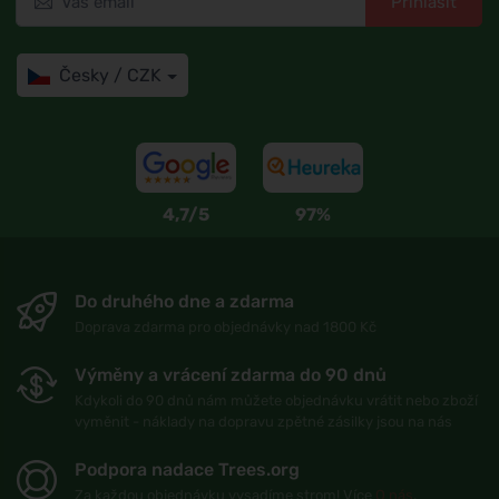
Přihlásit
Česky / CZK
4,7/5
97%
Do druhého dne a zdarma
Doprava zdarma pro objednávky nad 1800 Kč
Výměny a vrácení zdarma do 90 dnů
Kdykoli do 90 dnů nám můžete objednávku vrátit nebo zboží
vyměnit - náklady na dopravu zpětné zásilky jsou na nás
Podpora nadace Trees.org
Za každou objednávku vysadíme strom! Více
O nás
.