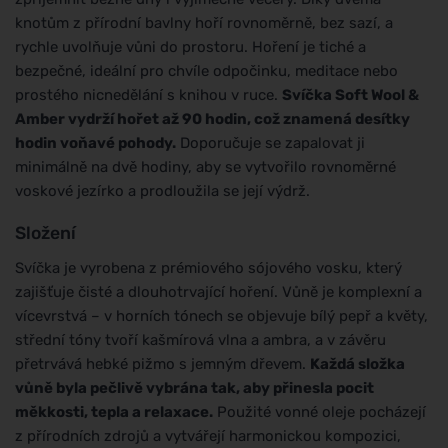
knotům z přírodní bavlny hoří rovnoměrně, bez sazí, a
rychle uvolňuje vůni do prostoru. Hoření je tiché a
bezpečné, ideální pro chvíle odpočinku, meditace nebo
prostého nicnedělání s knihou v ruce.
Svíčka Soft Wool &
Amber vydrží hořet až 90 hodin, což znamená desítky
hodin voňavé pohody.
Doporučuje se zapalovat ji
minimálně na dvě hodiny, aby se vytvořilo rovnoměrné
voskové jezírko a prodloužila se její výdrž.
Složení
Svíčka je vyrobena z prémiového sójového vosku, který
zajišťuje čisté a dlouhotrvající hoření. Vůně je komplexní a
vícevrstvá – v horních tónech se objevuje bílý pepř a květy,
střední tóny tvoří kašmírová vlna a ambra, a v závěru
přetrvává hebké pižmo s jemným dřevem.
Každá složka
vůně byla pečlivě vybrána tak, aby přinesla pocit
měkkosti, tepla a relaxace.
Použité vonné oleje pocházejí
z přírodních zdrojů a vytvářejí harmonickou kompozici,