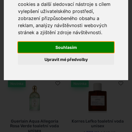
cookies a další sledovací nástroje s cílem
vylepšení uživatelského prostředí,
zobrazení přizpůsobeného obsahu a
reklam, analýzy návštěvnosti webových
stránek a zjištění zdroje návštěvnosti.
Roberto Cavalli Just Cavalli
Maison Margiela Replica
Wild Blue toaletní voda
Bubble Bath toaletní voda
unisex
unisex
Souhlasím
od
545 Kč
od
2 650 Kč
708 Kč
3 445 Kč
Upravit mé předvolby
Skladem
Skladem
Novinka
Novinka
Guerlain Aqua Allegoria
Korres Lefko toaletní voda
Rosa Verde toaletní voda
unisex
unisex