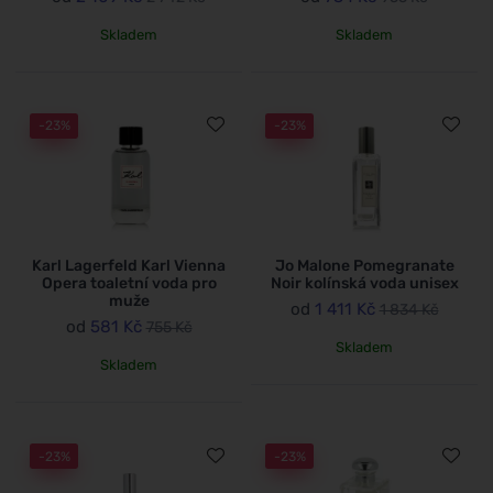
Skladem
Skladem
-23%
-23%
Karl Lagerfeld Karl Vienna
Jo Malone Pomegranate
Opera toaletní voda pro
Noir kolínská voda unisex
muže
od
1 411 Kč
1 834 Kč
od
581 Kč
755 Kč
Skladem
Skladem
-23%
-23%