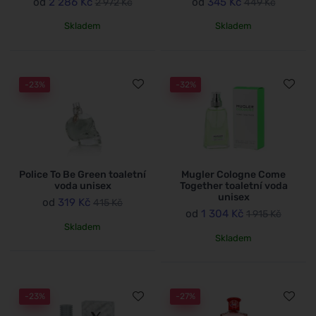
od
2 286 Kč
od
345 Kč
2 972 Kč
449 Kč
Skladem
Skladem
-23%
-32%
Police To Be Green toaletní
Mugler Cologne Come
voda unisex
Together toaletní voda
unisex
od
319 Kč
415 Kč
od
1 304 Kč
1 915 Kč
Skladem
Skladem
-23%
-27%