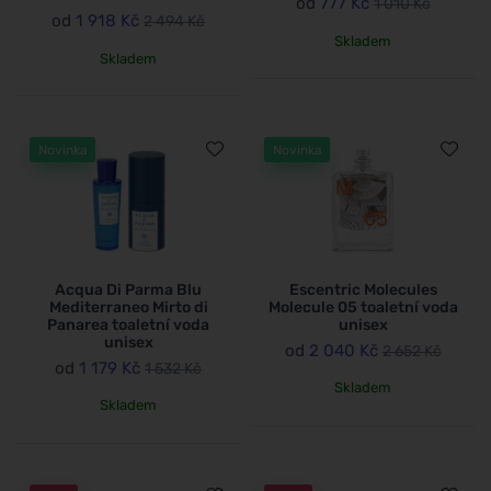
od
777 Kč
1 010 Kč
od
1 918 Kč
2 494 Kč
Skladem
Skladem
Novinka
Novinka
Acqua Di Parma Blu
Escentric Molecules
Mediterraneo Mirto di
Molecule 05 toaletní voda
Panarea toaletní voda
unisex
unisex
od
2 040 Kč
2 652 Kč
od
1 179 Kč
1 532 Kč
Skladem
Skladem