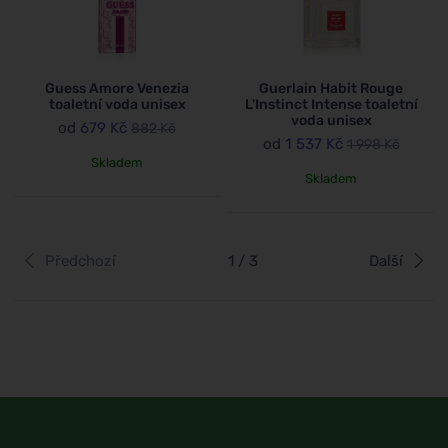
Guess Amore Venezia
Guerlain Habit Rouge
toaletní voda unisex
L'Instinct Intense toaletní
voda unisex
od
679 Kč
882 Kč
od
1 537 Kč
1 998 Kč
Skladem
Skladem
Předchozí
1 / 3
Další