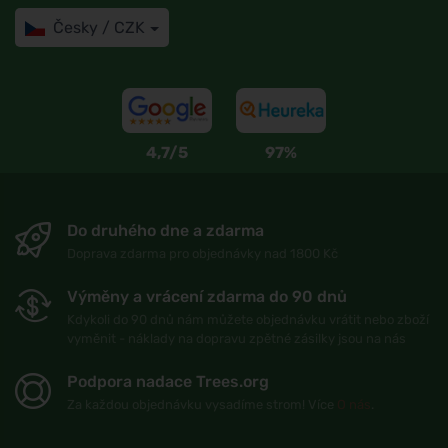
Česky / CZK
4,7/5
97%
Do druhého dne a zdarma
Doprava zdarma pro objednávky nad 1800 Kč
Výměny a vrácení zdarma do 90 dnů
Kdykoli do 90 dnů nám můžete objednávku vrátit nebo zboží
vyměnit - náklady na dopravu zpětné zásilky jsou na nás
Podpora nadace Trees.org
Za každou objednávku vysadíme strom! Více
O nás
.