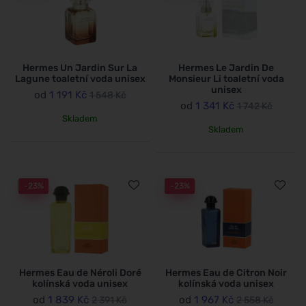
Hermes Un Jardin Sur La
Hermes Le Jardin De
Lagune toaletní voda unisex
Monsieur Li toaletní voda
unisex
od
1 191 Kč
1 548 Kč
od
1 341 Kč
1 742 Kč
Skladem
Skladem
-23%
-23%
Hermes Eau de Néroli Doré
Hermes Eau de Citron Noir
kolínská voda unisex
kolínská voda unisex
od
1 839 Kč
od
1 967 Kč
2 391 Kč
2 558 Kč