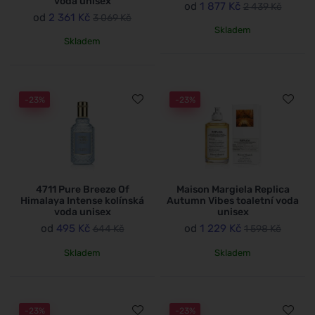
voda unisex
od
1 877 Kč
2 439 Kč
od
2 361 Kč
3 069 Kč
Skladem
Skladem
-23%
-23%
4711 Pure Breeze Of
Maison Margiela Replica
Himalaya Intense kolínská
Autumn Vibes toaletní voda
voda unisex
unisex
od
495 Kč
od
1 229 Kč
644 Kč
1 598 Kč
Skladem
Skladem
-23%
-23%