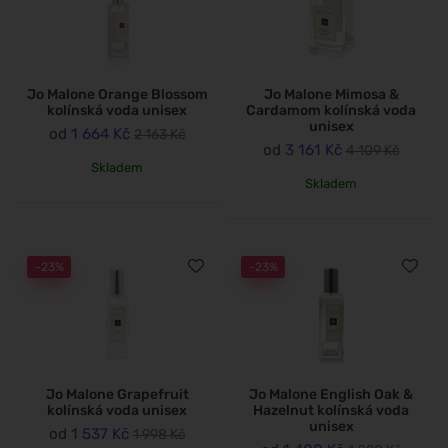
Jo Malone Orange Blossom
Jo Malone Mimosa &
kolínská voda unisex
Cardamom kolínská voda
unisex
od
1 664 Kč
2 163 Kč
od
3 161 Kč
4 109 Kč
Skladem
Skladem
-23%
-23%
Jo Malone Grapefruit
Jo Malone English Oak &
kolínská voda unisex
Hazelnut kolínská voda
unisex
od
1 537 Kč
1 998 Kč