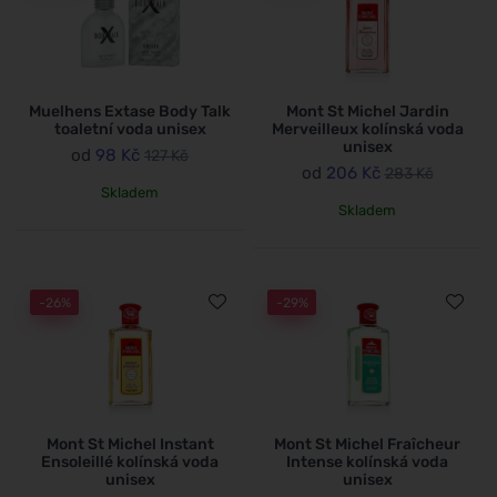
Muelhens Extase Body Talk
Mont St Michel Jardin
toaletní voda unisex
Merveilleux kolínská voda
unisex
od
98 Kč
127 Kč
od
206 Kč
283 Kč
Skladem
Skladem
-26%
-29%
Mont St Michel Instant
Mont St Michel Fraîcheur
Ensoleillé kolínská voda
Intense kolínská voda
unisex
unisex