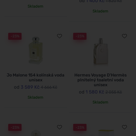
od
1 400 Kč
1 820 Kč
Skladem
Skladem
-23%
-23%
Jo Malone 154 kolínská voda
Hermes Voyage D'Hermès
unisex
plnitelný toaletní voda
unisex
od
3 589 Kč
4 666 Kč
od
1 580 Kč
2 055 Kč
Skladem
Skladem
-23%
-23%