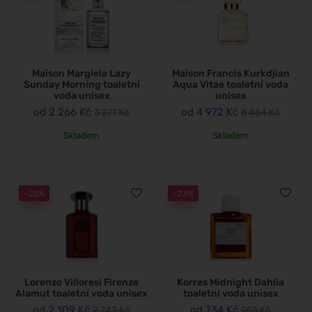
Maison Margiela Lazy
Maison Francis Kurkdjian
Sunday Morning toaletní
Aqua Vitae toaletní voda
voda unisex
unisex
od
2 266 Kč
od
4 972 Kč
3 271 Kč
6 464 Kč
Skladem
Skladem
-23%
-23%
Lorenzo Villoresi Firenze
Korres Midnight Dahlia
Alamut toaletní voda unisex
toaletní voda unisex
od
2 109 Kč
od
734 Kč
2 742 Kč
955 Kč