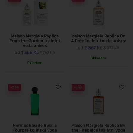
Maison Margiela Replica
Maison Margiela Replica On
From the Garden toaletní
A Date toaletní voda unisex
voda unisex
od
2 367 Kč
3 077 Kč
od
1 355 Kč
1 762 Kč
Skladem
Skladem
-23%
-23%
Hermes Eau de Basilic
Maison Margiela Replica By
Pourpre kolínská voda
the Fireplace toaletní voda