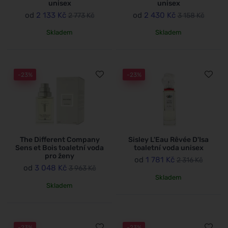
unisex
unisex
od
2 133 Kč
od
2 430 Kč
2 773 Kč
3 158 Kč
Skladem
Skladem
-23%
-23%
The Different Company
Sisley L'Eau Rêvée D'Isa
Sens et Bois toaletní voda
toaletní voda unisex
pro ženy
od
1 781 Kč
2 316 Kč
od
3 048 Kč
3 963 Kč
Skladem
Skladem
-23%
-23%