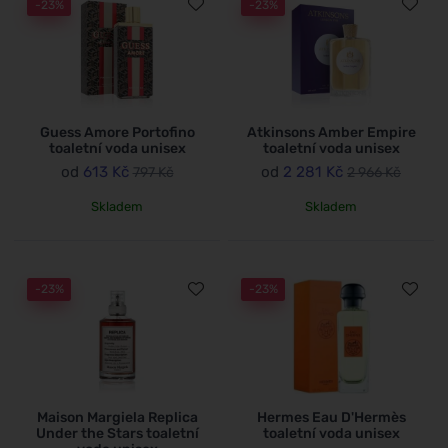
-23%
-23%
Guess Amore Portofino
Atkinsons Amber Empire
toaletní voda unisex
toaletní voda unisex
od
613 Kč
od
2 281 Kč
797 Kč
2 966 Kč
Skladem
Skladem
-23%
-23%
Maison Margiela Replica
Hermes Eau D'Hermès
Under the Stars toaletní
toaletní voda unisex