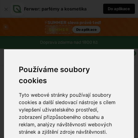
×
Ferwer: parfémy a kosmetika
Do aplikace
⚡
SUMMER sleva právě teď!
×
SUMMER
Do aplikace
Doprava zdarma nad 1800 Kč
0
Používáme soubory
cookies
Tyto webové stránky používají soubory
cookies a další sledovací nástroje s cílem
vylepšení uživatelského prostředí,
zobrazení přizpůsobeného obsahu a
reklam, analýzy návštěvnosti webových
›
stránek a zjištění zdroje návštěvnosti.