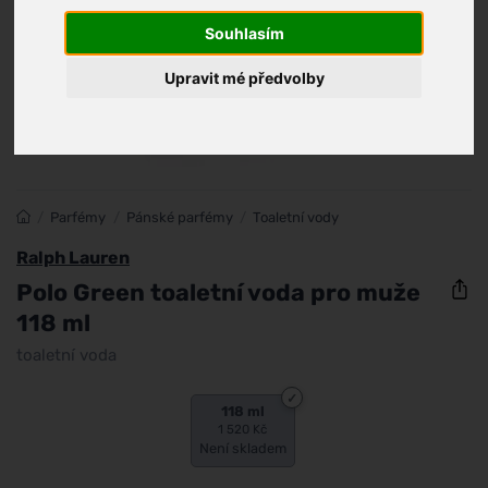
Souhlasím
Upravit mé předvolby
/
Parfémy
/
Pánské parfémy
/
Toaletní vody
Ralph Lauren
Polo Green toaletní voda pro muže
118 ml
toaletní voda
118 ml
1 520 Kč
Není skladem