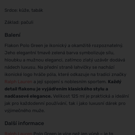
Srdce: kůže, tabák
Základ: pačuli
Balení
Flakon Polo Green je ikonický a okamžitě rozpoznatelný.
Jeho elegantní tmavě zelená barva symbolizuje sílu,
hloubku a mužnou eleganci, zatímco zlatý uzávěr dodává
nádech luxusu. Na přední straně lahvičky se nachází
ikonické logo hráče póla, které odkazuje na tradici značky
Ralph Lauren
a její spojení s noblesním sportem.
Každý
detail flakonu je vyjádřením klasického stylu a
nadčasové elegance.
Velikost 125 ml je praktická a ideální
jak pro každodenní používání, tak i jako luxusní dárek pro
výjimečného muže.
Další informace
Ralph Lauren
Polo Green je více než jen vůně – je to