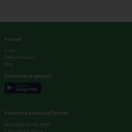
Ferwer
O nás
Dárkové poukazy
Blog
Stáhněte si aplikaci
Get it on
Google Play
Kamenná prodejna Ferwer
Westfield Černý Most
Chlumecká 765/6