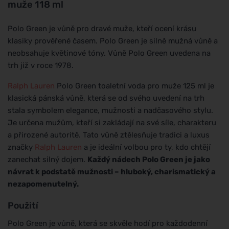
muže 118 ml
Polo Green je vůně pro dravé muže, kteří ocení krásu
klasiky prověřené časem. Polo Green je silně mužná vůně a
neobsahuje květinové tóny. Vůně Polo Green uvedena na
trh již v roce 1978.
Ralph Lauren
Polo Green toaletní voda pro muže 125 ml je
klasická pánská vůně, která se od svého uvedení na trh
stala symbolem elegance, mužnosti a nadčasového stylu.
Je určena mužům, kteří si zakládají na své síle, charakteru
a přirozené autoritě. Tato vůně ztělesňuje tradici a luxus
značky
Ralph Lauren
a je ideální volbou pro ty, kdo chtějí
zanechat silný dojem.
Každý nádech Polo Green je jako
návrat k podstatě mužnosti – hluboký, charismatický a
nezapomenutelný.
Použití
Polo Green je vůně, která se skvěle hodí pro každodenní