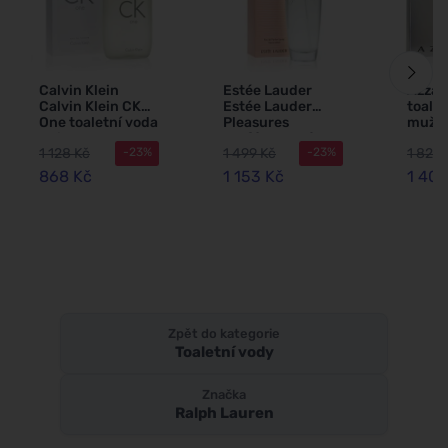
Calvin Klein
Estée Lauder
Azzar
Calvin Klein CK
Estée Lauder
toalet
One toaletní voda
Pleasures
muže 
unisex
parfémovaná
1 128 Kč
1 499 Kč
1 821 
-23%
-23%
voda pro ženy
868 Kč
1 153 Kč
1 401
Zpět do kategorie
Toaletní vody
Značka
Ralph Lauren