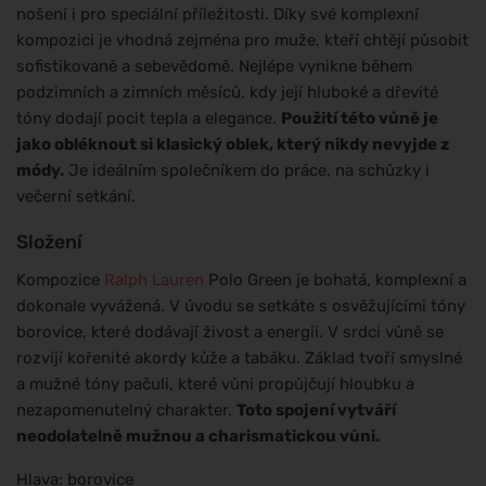
nošení i pro speciální příležitosti. Díky své komplexní
kompozici je vhodná zejména pro muže, kteří chtějí působit
sofistikovaně a sebevědomě. Nejlépe vynikne během
podzimních a zimních měsíců, kdy její hluboké a dřevité
tóny dodají pocit tepla a elegance.
Použití této vůně je
jako obléknout si klasický oblek, který nikdy nevyjde z
módy.
Je ideálním společníkem do práce, na schůzky i
večerní setkání.
Složení
Kompozice
Ralph Lauren
Polo Green je bohatá, komplexní a
dokonale vyvážená. V úvodu se setkáte s osvěžujícími tóny
borovice, které dodávají živost a energii. V srdci vůně se
rozvíjí kořenité akordy kůže a tabáku. Základ tvoří smyslné
a mužné tóny pačuli, které vůni propůjčují hloubku a
nezapomenutelný charakter.
Toto spojení vytváří
neodolatelně mužnou a charismatickou vůni.
Hlava: borovice