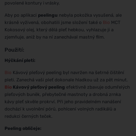
povolené kontury i vrásky.
Aby po aplikaci
peelingu
nebyla pokožka vysušená, ale
krásně vyživená, obohatili jsme složení také o
Bio
MCT
Kokosový olej, který dělá pleť hebkou, vyhlazuje ji a
zjemňuje, aniž by na ní zanechával mastný film.
Použití:
Hýčkání pleti:
Bio
Kávový pleťový peeling byl navržen na šetrné čištění
pleti. Zanechá vaši pleť dokonale hladkou už za pět minut.
Bio
Kávový pleťový peeling
efektivně zbavuje odumřelých
pleťových buněk, přebytečné mastnoty a drobná zrnka
kávy pleť skvěle prokrví. Při jeho pravidelném nanášení
dochází k uvolnění pórů, pohlcení volných radikálů a
redukci černých teček.
Peeling obličeje: