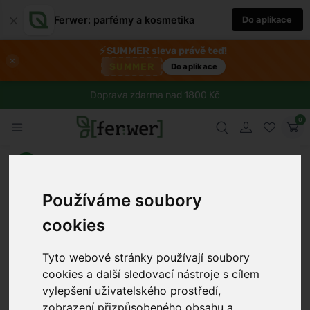
×
Ferwer: parfémy a kosmetika
Do aplikace
⚡
SUMMER sleva právě teď!
×
SUMMER
Do aplikace
Doprava zdarma nad 1800 Kč
0
Používáme soubory
cookies
Tyto webové stránky používají soubory
cookies a další sledovací nástroje s cílem
›
vylepšení uživatelského prostředí,
zobrazení přizpůsobeného obsahu a