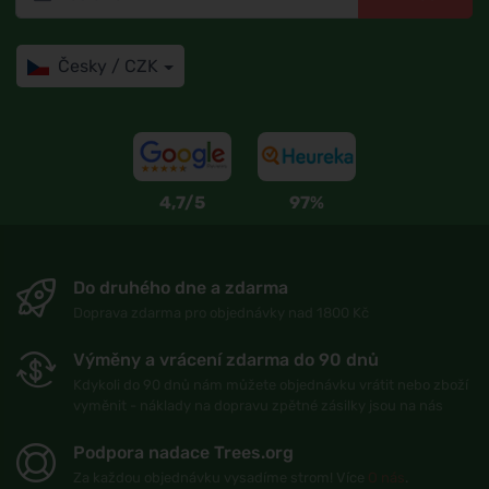
Česky / CZK
4,7/5
97%
Do druhého dne a zdarma
Doprava zdarma pro objednávky nad 1800 Kč
Výměny a vrácení zdarma do 90 dnů
Kdykoli do 90 dnů nám můžete objednávku vrátit nebo zboží
vyměnit - náklady na dopravu zpětné zásilky jsou na nás
Podpora nadace Trees.org
Za každou objednávku vysadíme strom! Více
O nás
.