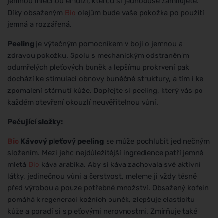
jemnou mléčnou emulzi, kterou si jednoduše zamilujete.
Díky obsaženým
Bio
olejům bude vaše pokožka po použití
jemná a rozzářená.
Peeling
je výtečným pomocníkem v boji o jemnou a
zdravou pokožku. Spolu s mechanickým odstraněním
odumřelých pleťových buněk a lepšímu prokrvení pak
dochází ke stimulaci obnovy buněčné struktury, a tím i ke
zpomalení stárnutí kůže. Dopřejte si peeling, který vás po
každém otevření okouzlí neuvěřitelnou vůní.
Pečující složky:
Bio
Kávový pleťový peeling
se může pochlubit jedinečným
složením. Mezi jeho nejdůležitější ingredience patří jemně
mletá
Bio
káva arabika. Aby si káva zachovala své aktivní
látky, jedinečnou vůni a čerstvost, meleme ji vždy těsně
před výrobou a pouze potřebné množství. Obsažený kofein
pomáhá k regeneraci kožních buněk, zlepšuje elasticitu
kůže a poradí si s pleťovými nerovnostmi. Zmírňuje také