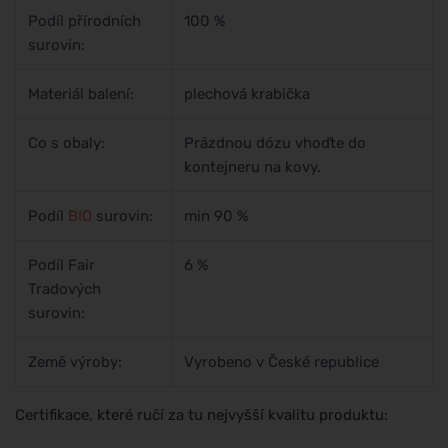
Podíl přírodních
100 %
surovin:
Materiál balení:
plechová krabička
Co s obaly:
Prázdnou dózu vhoďte do
kontejneru na kovy.
Podíl
BIO
surovin:
min 90 %
Podíl Fair
6 %
Tradových
surovin:
Země výroby:
Vyrobeno v České republice
Certifikace, které ručí za tu nejvyšší kvalitu produktu: