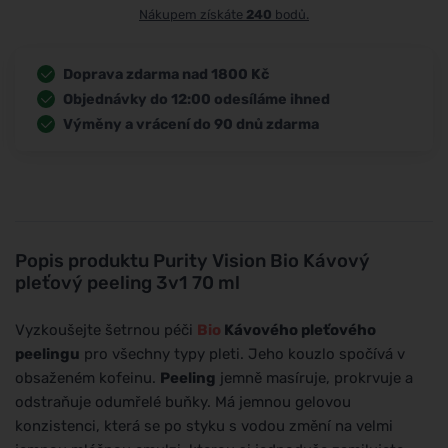
Nákupem získáte
240
bodů.
Doprava zdarma nad 1800 Kč
Objednávky do 12:00 odesíláme ihned
Výměny a vrácení do 90 dnů zdarma
Popis produktu
Purity Vision Bio Kávový
pleťový peeling 3v1 70 ml
Vyzkoušejte šetrnou péči
Bio
Kávového pleťového
peelingu
pro všechny typy pleti. Jeho kouzlo spočívá v
obsaženém kofeinu.
Peeling
jemně masíruje, prokrvuje a
odstraňuje odumřelé buňky. Má jemnou gelovou
konzistenci, která se po styku s vodou změní na velmi