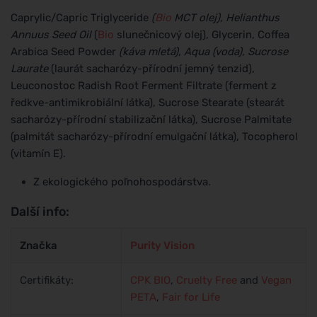
Caprylic/Capric Triglyceride
(
Bio
MCT olej), Helianthus
Annuus Seed Oil
(
Bio
slunečnicový olej), Glycerin, Coffea
Arabica Seed Powder
(káva mletá), Aqua (voda), Sucrose
Laurate
(laurát sacharózy-přírodní jemný tenzid),
Leuconostoc Radish Root Ferment Filtrate (ferment z
ředkve-antimikrobiální látka), Sucrose Stearate (stearát
sacharózy-přírodní stabilizační látka), Sucrose Palmitate
(palmitát sacharózy-přírodní emulgační látka), Tocopherol
(vitamín E).
Z ekologického poľnohospodárstva.
Další info:
Značka
Purity Vision
Certifikáty:
CPK
BIO
,
Cruelty Free
and
Vegan
PETA
,
Fair for Life