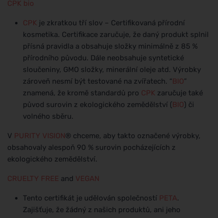
CPK
bio
CPK
je zkratkou tří slov – Certifikovaná přírodní
kosmetika. Certifikace zaručuje, že daný produkt splnil
přísná pravidla a obsahuje složky minimálně z 85 %
přírodního původu. Dále neobsahuje syntetické
sloučeniny, GMO složky, minerální oleje atd. Výrobky
zároveň nesmí být testované na zvířatech. “
BIO
”
znamená, že kromě standardů pro
CPK
zaručuje také
původ surovin z ekologického zemědělství (
BIO
) či
volného sběru.
V
PURITY VISION
® chceme, aby takto označené výrobky,
obsahovaly alespoň 90 % surovin pocházejících z
ekologického zemědělství.
CRUELTY FREE
and
VEGAN
Tento certifikát je udělován společností
PETA
.
Zajišťuje, že žádný z našich produktů, ani jeho