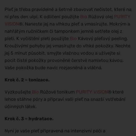
Pleť je třeba pravidelně a šetrně zbavovat nečistot, které na
ní přes den ulpí. K odlíčení použijte
Bio
Růžový olej
PURITY
VISION
®. Naneste jej na vlhkou pleť a vmasírujte. Mokrým a
nahřátým ručníčkem či tamponkem jemně setřete olej z
pleti. K vyčištění pleti použijte
Bio
Kávový pleťový peeling.
Krouživými pohyby jej vmasírujte do vlhké pokožky. Nechte
jej 5 minut působit, smyjte vlažnou vodou a užívejte si
pocit čisté pokožky provoněné čerstvě namletou kávou.
Vaše pokožka bude navíc rozjasněná a vláčná.
Krok č. 2 – tonizace.
Vyzkoušejte
Bio
Růžové tonikum
PURITY VISION
® které
lehce stáhne póry a připraví vaši pleť na snazší vstřebání
účinných látek.
Krok č. 3 – hydratace.
Nyní je vaše pleť připravená na intenzivní péči a