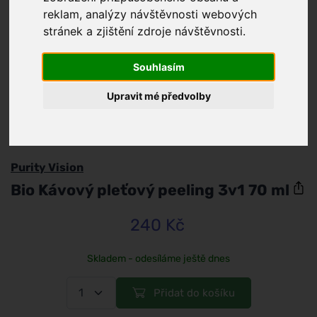
reklam, analýzy návštěvnosti webových
stránek a zjištění zdroje návštěvnosti.
Souhlasím
Upravit mé předvolby
/
Pleť
/
Čištění a odličování
Purity Vision
Bio Kávový pleťový peeling 3v1 70 ml
240 Kč
Skladem - odesíláme ještě dnes
Přidat do košíku