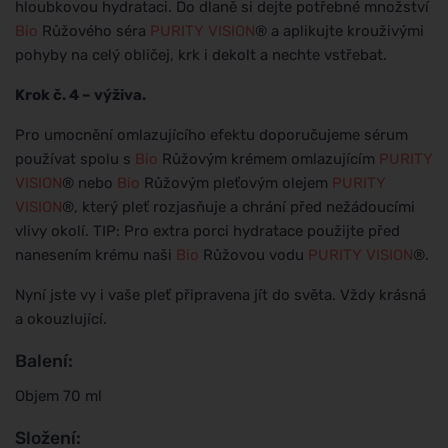
hloubkovou hydrataci. Do dlaně si dejte potřebné množství
Bio
Růžového séra
PURITY VISION
® a aplikujte krouživými
pohyby na celý obličej, krk i dekolt a nechte vstřebat.
Krok č. 4 – výživa.
Pro umocnění omlazujícího efektu doporučujeme sérum
používat spolu s
Bio
Růžovým krémem omlazujícím
PURITY
VISION
® nebo
Bio
Růžovým pleťovým olejem
PURITY
VISION
®, který pleť rozjasňuje a chrání před nežádoucími
vlivy okolí. TIP: Pro extra porci hydratace použijte před
nanesením krému naši
Bio
Růžovou vodu
PURITY VISION
®.
Nyní jste vy i vaše pleť připravena jít do světa. Vždy krásná
a okouzlující.
Balení:
Objem 70 ml
Složení: