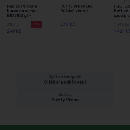
Radico Přírodní
Purity Vision Bio
Hugo Bo
barva na vlasy
Růžová voda 1 l
Bottled
BIO (100 g) -
sada pr
tmavě hnědá
toaletní
738 Kč
315 Kč
1 846 Kč
-5%
ml + deo
ml
299 Kč
1 421 K
Zpět do kategorie
Čištění a odličování
Značka
Purity Vision