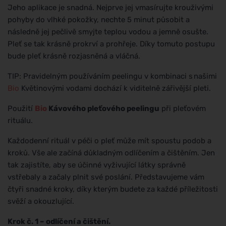
Jeho aplikace je snadná. Nejprve jej vmasírujte krouživými
pohyby do vlhké pokožky, nechte 5 minut působit a
následně jej pečlivě smyjte teplou vodou a jemně osušte.
Pleť se tak krásně prokrví a prohřeje. Díky tomuto postupu
bude pleť krásně rozjasněná a vláčná.
TIP: Pravidelným používáním peelingu v kombinaci s našimi
Bio
Květinovými vodami dochází k viditelně zářivější pleti.
Použití
Bio
Kávového pleťového peelingu
při pleťovém
rituálu.
Každodenní rituál v péči o pleť může mít spoustu podob a
kroků. Vše ale začíná důkladným odlíčením a čištěním. Jen
tak zajistíte, aby se účinné vyživující látky správně
vstřebaly a začaly plnit své poslání. Představujeme vám
čtyři snadné kroky, díky kterým budete za každé příležitosti
svěží a okouzlující.
Krok č. 1 – odlíčení a čištění.