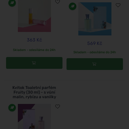
363 Kč
569 Kč
Skladem - odesíláme do 24h
Skladem - odesíláme do 24h
Kvitok Toaletní parfém
Fruity (30 ml) - s vůní
malin, rybízu a vanilky