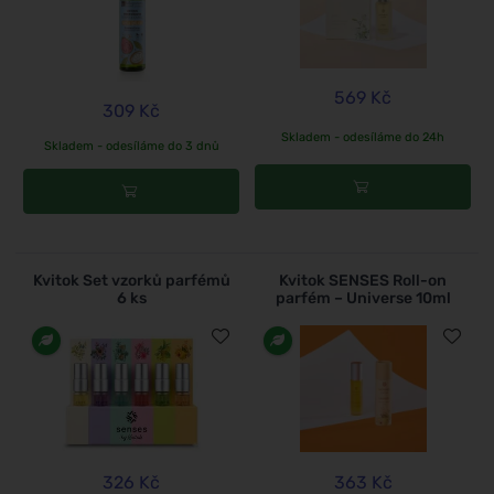
569 Kč
309 Kč
Skladem - odesíláme do 24h
Skladem - odesíláme do 3 dnů
Kvitok Set vzorků parfémů
Kvitok SENSES Roll-on
6 ks
parfém – Universe 10ml
326 Kč
363 Kč