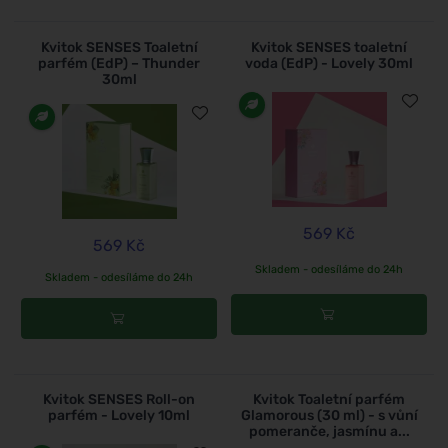
Kvitok SENSES Toaletní
Kvitok SENSES toaletní
parfém (EdP) – Thunder
voda (EdP) - Lovely 30ml
30ml
569 Kč
569 Kč
Skladem - odesíláme do 24h
Skladem - odesíláme do 24h
Kvitok SENSES Roll-on
Kvitok Toaletní parfém
parfém - Lovely 10ml
Glamorous (30 ml) - s vůní
pomeranče, jasmínu a...