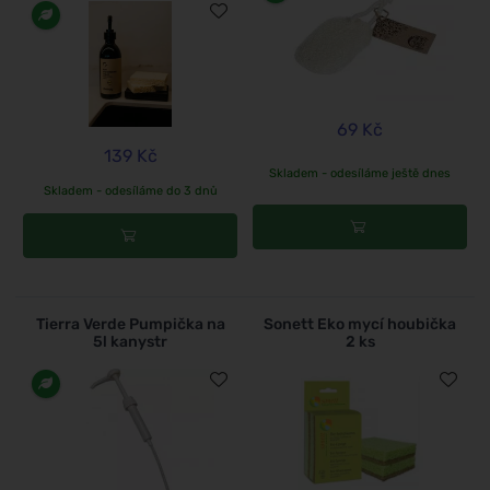
69 Kč
139 Kč
Skladem - odesíláme ještě dnes
Skladem - odesíláme do 3 dnů
Tierra Verde Pumpička na
Sonett Eko mycí houbička
5l kanystr
2 ks