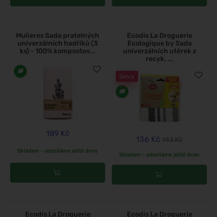
Mulieres Sada pratelných
Ecodis La Droguerie
univerzálních hadříků (3
Ecologique by Sada
ks) - 100% kompostov...
univerzálních utěrek z
recyk. ...
Sleva
189 Kč
136 Kč
143 Kč
Skladem - odesíláme ještě dnes
Skladem - odesíláme ještě dnes
Ecodis La Droguerie
Ecodis La Droguerie