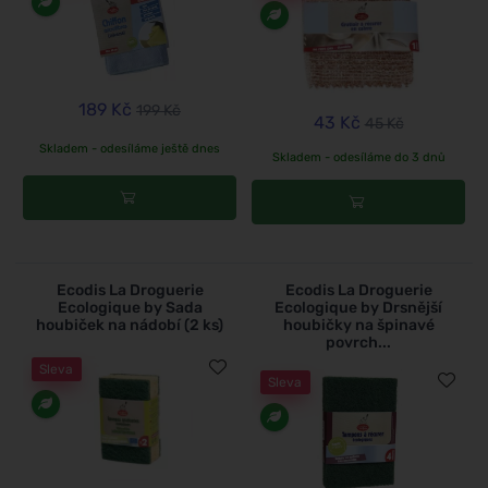
189 Kč
199 Kč
43 Kč
45 Kč
Skladem - odesíláme ještě dnes
Skladem - odesíláme do 3 dnů
Ecodis La Droguerie
Ecodis La Droguerie
Ecologique by Sada
Ecologique by Drsnější
houbiček na nádobí (2 ks)
houbičky na špinavé
povrch...
Sleva
Sleva