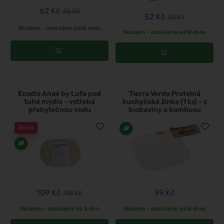
62 Kč
65 Kč
52 Kč
55 Kč
Skladem - odesíláme ještě dnes
Skladem - odesíláme ještě dnes
Ecodis Anaé by Lufa pod
Tierra Verde Pratelná
tuhé mýdlo - vstřebá
kuchyňská žínka (1 ks) - z
přebytečnou vodu
biobavlny a bambusu
Sleva
109 Kč
99 Kč
115 Kč
Skladem - odesíláme do 3 dnů
Skladem - odesíláme ještě dnes