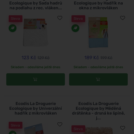
Ecologique by Sada hadrů
Ecologique by Hadřík na
na podlahu z rec. vláken...
okna z mikrovláken
Sleva
Sleva
123 Kč
189 Kč
129 Kč
199 Kč
Skladem - odesíláme ještě dnes
Skladem - odesíláme ještě dnes
Ecodis La Droguerie
Ecodis La Droguerie
Ecologique by Univerzální
Ecologique by Měděná
hadřík z mikrovláken
drátěnka - drsná ke špíně,
j...
Sleva
Sleva