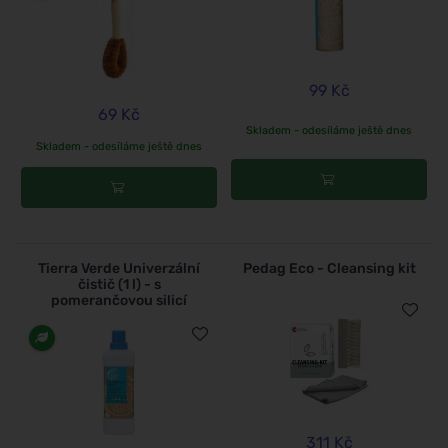
99 Kč
69 Kč
Skladem - odesíláme ještě dnes
Skladem - odesíláme ještě dnes
Tierra Verde Univerzální
Pedag Eco - Cleansing kit
čistič (1 l) - s
pomerančovou silicí
311 Kč