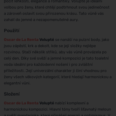
pocit lehkosti, elegance a romantiky. Volupté je ideální
volbou pro ženy, které chtějí podtrhnout svou jedinečnost
a zároveň oslavit svou přirozenou krásu. Tato vůně vás
zahalí do jemné a nezapomenutelné aury.
Použití
Oscar de La Renta
Volupté
se nanáší na pulzní body, jako
jsou zápěstí, krk a dekolt, kde se její složky nejlépe
rozvinou. Stačí několik střiků, aby vás vůně provázela po
celý den. Díky své svěží a jemné kompozici je tato toaletní
voda ideální pro každodenní nošení i pro zvláštní
příležitosti. Její univerzální charakter ji činí vhodnou pro
ženy všech věkových kategorií, které hledají harmonickou a
elegantní vůni.
Složení
Oscar de La Renta
Volupté
nabízí komplexní a
harmonickou kompozici. Hlavní tóny tvoří šťavnatý meloun
a svěží mandarinka, které přinášejí energii a optimismus. V