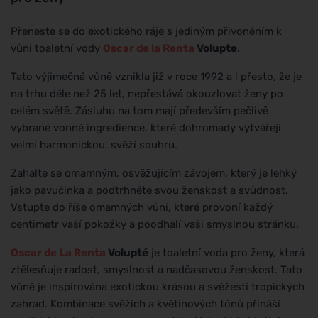
Přeneste se do exotického ráje s jediným přivoněním k
vůni toaletní vody
Oscar de la Renta
Volupte
.
Tato výjimečná vůně vznikla již v roce 1992 a i přesto, že je
na trhu déle než 25 let, nepřestává okouzlovat ženy po
celém světě. Zásluhu na tom mají především pečlivě
vybrané vonné ingredience, které dohromady vytvářejí
velmi harmonickou, svěží souhru.
Zahalte se omamným, osvěžujícím závojem, který je lehký
jako pavučinka a podtrhněte svou ženskost a svůdnost.
Vstupte do říše omamných vůní, které provoní každý
centimetr vaší pokožky a poodhalí vaši smyslnou stránku.
Oscar de La Renta
Volupté
je toaletní voda pro ženy, která
ztělesňuje radost, smyslnost a nadčasovou ženskost. Tato
vůně je inspirována exotickou krásou a svěžestí tropických
zahrad. Kombinace svěžích a květinových tónů přináší