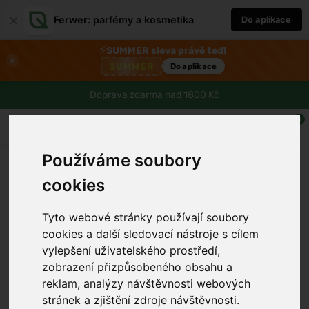
×
Ferwer: parfémy a kosmetika
Do aplikace
⚡
SUMMER sleva právě teď!
×
SUMMER
Do aplikace
Doprava zdarma nad 1800 Kč
0
Používáme soubory
cookies
Tyto webové stránky používají soubory
cookies a další sledovací nástroje s cílem
vylepšení uživatelského prostředí,
zobrazení přizpůsobeného obsahu a
reklam, analýzy návštěvnosti webových
stránek a zjištění zdroje návštěvnosti.