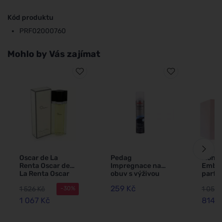
Kód produktu
PRF02000760
Mohlo by Vás zajímat
Oscar de La
Pedag
Montb
Renta Oscar de
Impregnace na
Embl
La Renta Oscar
obuv s výživou
parf
toaletní voda pro
250 ml
voda 
259 Kč
1 526 Kč
1 059 
-30%
ženy
ml
1 067 Kč
814 