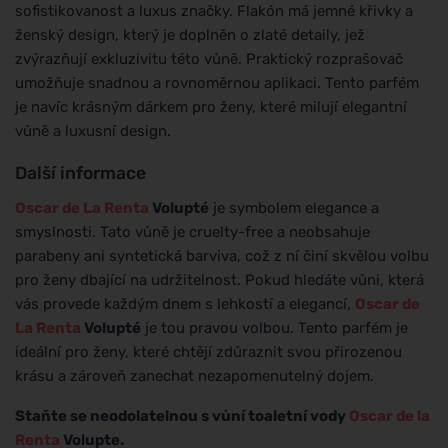
sofistikovanost a luxus značky. Flakón má jemné křivky a
ženský design, který je doplněn o zlaté detaily, jež
zvýrazňují exkluzivitu této vůně. Praktický rozprašovač
umožňuje snadnou a rovnoměrnou aplikaci. Tento parfém
je navíc krásným dárkem pro ženy, které milují elegantní
vůně a luxusní design.
Další informace
Oscar de La Renta
Volupté
je symbolem elegance a
smyslnosti. Tato vůně je cruelty-free a neobsahuje
parabeny ani syntetická barviva, což z ní činí skvělou volbu
pro ženy dbající na udržitelnost. Pokud hledáte vůni, která
vás provede každým dnem s lehkostí a elegancí,
Oscar de
La Renta
Volupté
je tou pravou volbou. Tento parfém je
ideální pro ženy, které chtějí zdůraznit svou přirozenou
krásu a zároveň zanechat nezapomenutelný dojem.
Staňte se neodolatelnou s vůní toaletní vody
Oscar de la
Renta
Volupte.