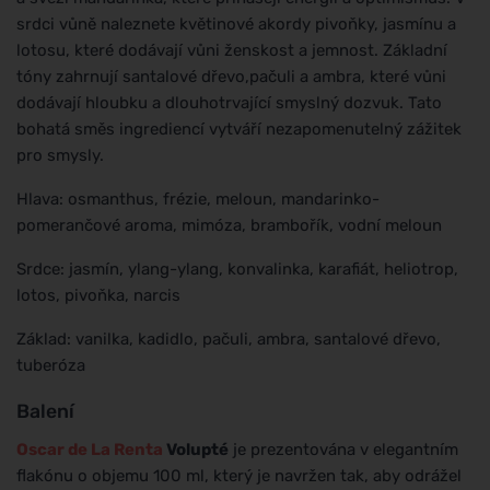
srdci vůně naleznete květinové akordy pivoňky, jasmínu a
lotosu, které dodávají vůni ženskost a jemnost. Základní
tóny zahrnují santalové dřevo,pačuli a ambra, které vůni
dodávají hloubku a dlouhotrvající smyslný dozvuk. Tato
bohatá směs ingrediencí vytváří nezapomenutelný zážitek
pro smysly.
Hlava: osmanthus, frézie, meloun, mandarinko-
pomerančové aroma, mimóza, brambořík, vodní meloun
Srdce: jasmín, ylang-ylang, konvalinka, karafiát, heliotrop,
lotos, pivoňka, narcis
Základ: vanilka, kadidlo, pačuli, ambra, santalové dřevo,
tuberóza
Balení
Oscar de La Renta
Volupté
je prezentována v elegantním
flakónu o objemu 100 ml, který je navržen tak, aby odrážel