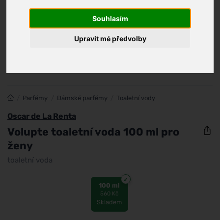
Souhlasím
Upravit mé předvolby
/
Parfémy
/
Dámské parfémy
/
Toaletní vody
Oscar de La Renta
Volupte toaletní voda 100 ml pro
ženy
toaletní voda
100 ml
560 Kč
Skladem