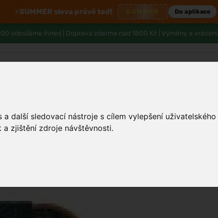
⚡
SUMMER sleva právě teď!
SUMMER
Do aplikace
00 odesíláme ihned |
Doprava zdarma nad 1800 Kč
| Výměny a vrácení
Pleť
Tělo a hygiena
Děti
Muži
a další sledovací nástroje s cílem vylepšení uživatelskéh
a zjištění zdroje návštěvnosti.