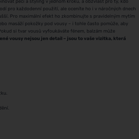
binovat péči a styling v jednom kroku, a obzvlášť pro ty, kdo
odí pro každodenní použití, ale oceníte ho i v náročných dnech
sušší. Pro maximální efekt ho zkombinujte s pravidelným mytím
bo masáží pokožky pod vousy – i tohle často pomůže, aby
 Pokud si tvar vousů vyfoukáváte fénem, balzám může
né vousy nejsou jen detail – jsou to vaše vizitka, která
žku.
dění.