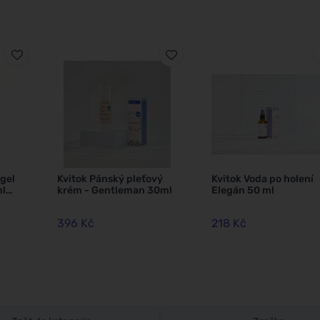
gel
Kvitok Pánský pleťový
Kvitok Voda po holení
ml
krém - Gentleman 30ml
Elegán 50 ml
396 Kč
218 Kč