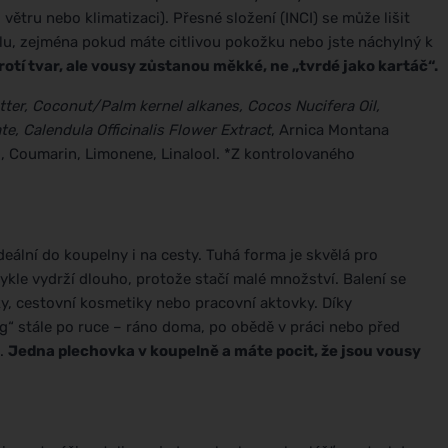
tru nebo klimatizaci). Přesné složení (INCI) se může lišit
alu, zejména pokud máte citlivou pokožku nebo jste náchylný k
rotí tvar, ale vousy zůstanou měkké, ne „tvrdé jako kartáč“.
tter, Coconut/Palm kernel alkanes, Cocos Nucifera Oil,
e, Calendula Officinalis Flower Extract
, Arnica Montana
l, Coumarin, Limonene, Linalool. *Z kontrolovaného
deální do koupelny i na cesty. Tuhá forma je skvělá pro
kle vydrží dlouho, protože stačí malé množství. Balení se
ky, cestovní kosmetiky nebo pracovní aktovky. Díky
“ stále po ruce – ráno doma, po obědě v práci nebo před
d.
Jedna plechovka v koupelně a máte pocit, že jsou vousy