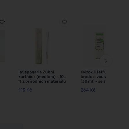
laSaponaria Zubní
Kvitok Ošetřující olej na
kartáček (medium) - 100
bradu a vousy Plnovous
% z přírodních materiálů
(30 ml) - se svěží vůní
113 Kč
264 Kč