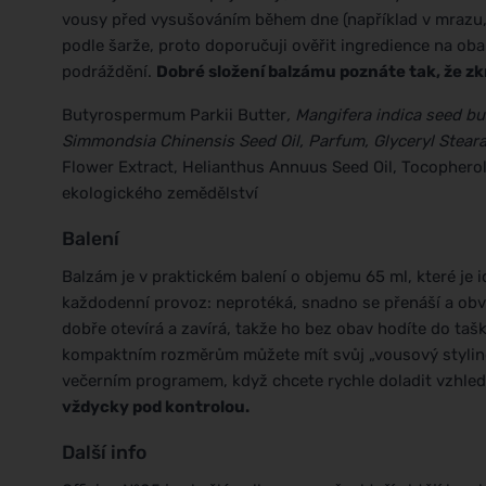
vousy před vysušováním během dne (například v mrazu, vě
podle šarže, proto doporučuji ověřit ingredience na ob
podráždění.
Dobré složení balzámu poznáte tak, že zk
Butyrospermum Parkii Butter
, Mangifera indica seed bu
Simmondsia Chinensis Seed Oil, Parfum, Glyceryl Stearat
Flower Extract, Helianthus Annuus Seed Oil, Tocophero
ekologického zemědělství
Balení
Balzám je v praktickém balení o objemu 65 ml, které je i
každodenní provoz: neprotéká, snadno se přenáší a obvy
dobře otevírá a zavírá, takže ho bez obav hodíte do taš
kompaktním rozměrům můžete mít svůj „vousový styling
večerním programem, když chcete rychle doladit vzhle
vždycky pod kontrolou.
Další info