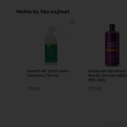
Mohlo by Vás zajímat
Sonett WC čistič cedr -
Urtekram Sprchový 
citronela 750 ml
Nordic Berries 500
BIO, VEG
113 Kč
277 Kč