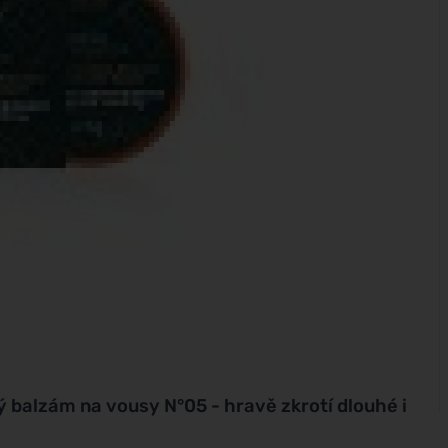
ý balzám na vousy N°05 - hravě zkrotí dlouhé i