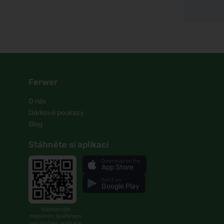
Ferwer
O nás
Dárkové poukazy
Blog
Stáhněte si aplikaci
Download on the
App Store
Get it on
Google Play
Naskenujte
mobilním telefonem
pro stažení aplikace