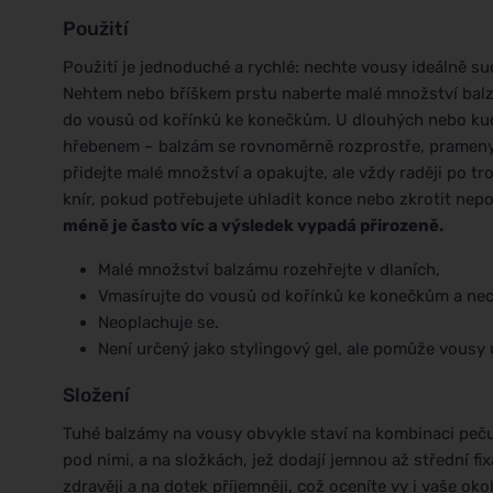
Použití
Použití je jednoduché a rychlé: nechte vousy ideálně su
Nehtem nebo bříškem prstu naberte malé množství balzá
do vousů od kořínků ke konečkům. U dlouhých nebo kudr
hřebenem – balzám se rovnoměrně rozprostře, prameny se
přidejte malé množství a opakujte, ale vždy raději po t
knír, pokud potřebujete uhladit konce nebo zkrotit nep
méně je často víc a výsledek vypadá přirozeně.
Malé množství balzámu rozehřejte v dlaních,
Vmasírujte do vousů od kořínků ke konečkům a nec
Neoplachuje se.
Není určený jako stylingový gel, ale pomůže vousy u
Složení
Tuhé balzámy na vousy obvykle staví na kombinaci pečuj
pod nimi, a na složkách, jež dodají jemnou až střední fi
zdravěji a na dotek příjemněji, což oceníte vy i vaše o