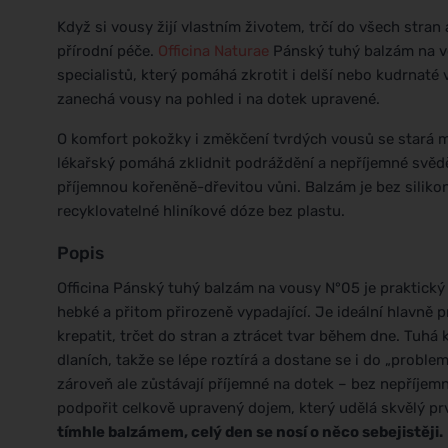
Když si vousy žijí vlastním životem, trčí do všech stra
přírodní péče.
Officina Naturae
Pánský tuhý balzám na vo
specialistů, který pomáhá zkrotit i delší nebo kudrnaté
zanechá vousy na pohled i na dotek upravené.
O komfort pokožky i změkčení tvrdých vousů se stará 
lékařský pomáhá zklidnit podráždění a nepříjemné svědě
příjemnou kořeněně-dřevitou vůni. Balzám je bez silikon
recyklovatelné hliníkové dóze bez plastu.
Popis
Officina Pánský tuhý balzám na vousy N°05 je praktick
hebké a přitom přirozeně vypadající. Je ideální hlavně p
krepatit, trčet do stran a ztrácet tvar během dne. Tuh
dlaních, takže se lépe roztírá a dostane se i do „problem
zároveň ale zůstávají příjemné na dotek – bez nepříjemn
podpořit celkově upravený dojem, který udělá skvělý pr
tímhle balzámem, celý den se nosí o něco sebejistěji.