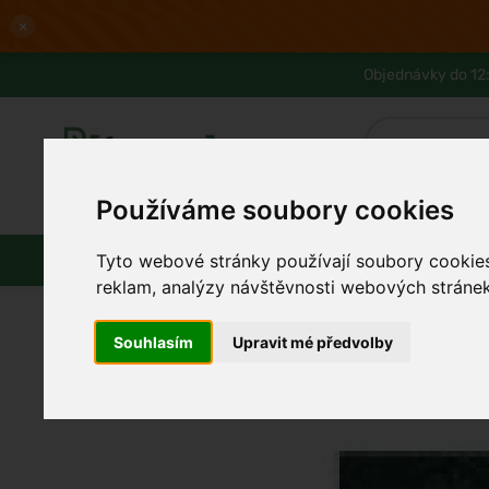
×
Objednávky do 12:
Používáme soubory cookies
Slevy až -80%
Blog
Lexikon
Parfémy
Líčení
Vlasy
Tyto webové stránky používají soubory cookies 
reklam, analýzy návštěvnosti webových stránek 
Souhlasím
Upravit mé předvolby