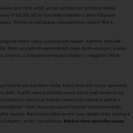
n a kůže pod nimi svědí, je čas sáhnout po pořádné dávce
usy N°05 (65 ml) je hydratační balzám z dílny italských
 vousy. Rychle se vstřebává, nezanechává mastný film a
mangové máslo spolu s jojobovým olejem, zatímco měsíček
ní. Směs přírodních esenciálních olejů dodá vousům i knírku
ů a barviv, s přírodní parfemací a balený v elegantní 100%
ý pomocník pro každého muže, který chce mít vousy upravené,
ro delší, hustší nebo kudrnaté vousy, které mají tendenci se
á konzistence umožňuje balzám jednoduše nabrat a zahřát v
atičtějších“ míst. Vousy po použití působí disciplinovaněji,
ého slepení. Balzám pomáhá zkrotit tvar, dodat lehký styling a
vní dojem v práci i na schůzce.
Když si ráno upravíte vousy