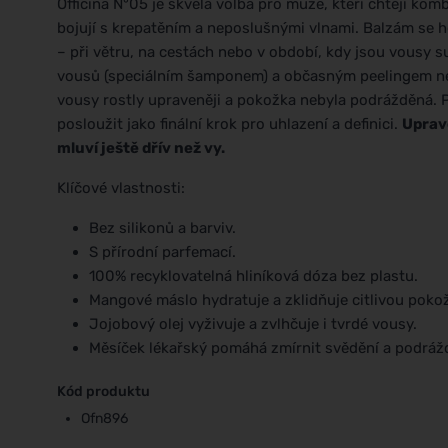
Officina N°05 je skvělá volba pro muže, kteří chtějí kom
bojují s krepatěním a neposlušnými vlnami. Balzám se h
– při větru, na cestách nebo v období, kdy jsou vousy 
vousů (speciálním šamponem) a občasným peelingem ne
vousy rostly upraveněji a pokožka nebyla podrážděná.
posloužit jako finální krok pro uhlazení a definici.
Uprave
mluví ještě dřív než vy.
Klíčové vlastnosti:
Bez silikonů a barviv.
S přírodní parfemací.
100% recyklovatelná hliníková dóza bez plastu.
Mangové máslo hydratuje a zklidňuje citlivou poko
Jojobový olej vyživuje a zvlhčuje i tvrdé vousy.
Měsíček lékařský pomáhá zmírnit svědění a podráž
Kód produktu
Ofn896