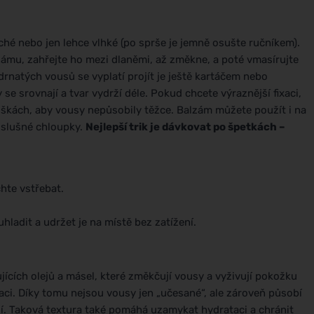
ché nebo jen lehce vlhké (po sprše je jemně osušte ručníkem).
mu, zahřejte ho mezi dlaněmi, až změkne, a poté vmasírujte
natých vousů se vyplatí projít je ještě kartáčem nebo
 srovnají a tvar vydrží déle. Pokud chcete výraznější fixaci,
roškách, aby vousy nepůsobily těžce. Balzám můžete použít i na
oslušné chloupky.
Nejlepší trik je dávkovat po špetkách –
hte vstřebat.
hladit a udržet je na místě bez zatížení.
ících olejů a másel, které změkčují vousy a vyživují pokožku
xaci. Díky tomu nejsou vousy jen „učesané“, ale zároveň působí
kolí. Taková textura také pomáhá uzamykat hydrataci a chránit