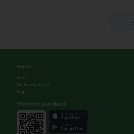
Ferwer
O nás
Dárkové poukazy
Blog
Stáhněte si aplikaci
Download on the
App Store
Get it on
Google Play