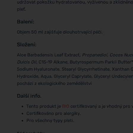
udržovat pokožku hydratovanou, vyživenou a zklidněnou
pleť.
Balení:
Objem 50 ml zajišťuje dlouhotrvající péči.
Složení:
Aloe Barbadensis Leaf Extract
, Propanediol, Cocos Nuci
Dulcis Oil
, C15-19 Alkane, Butyrospermum Parkii Butter*, 
Sodium Hyaluronate, Stearyl Glycyrrhetinate, Xanthan 
Hydroxide, Aqua, Glyceryl Caprylate, Glyceryl Undecyle
pochází z ekologického zemědělství
Další info.
Tento produkt je
BIO
certifikovaný a je vhodný pro 
Certifikováno pro alergiky.
Pro všechny typy pleti.