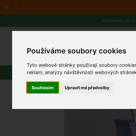
×
Objednávky do 12:
Používáme soubory cookies
Slevy až -80%
Blog
Lexikon
Tyto webové stránky používají soubory cookies 
Parfémy
Líčení
Vlasy
Pleť
reklam, analýzy návštěvnosti webových stránek 
Souhlasím
Upravit mé předvolby