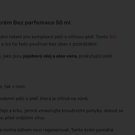
 krém Bez parfemace 50 ml
ální řešení pro komplexní péči o citlivou pleť. Tento
BIO
a lze ho tedy používat bez obav z podráždění.
, jako jsou
jojobový olej a aloe vera,
poskytující pleti
, tak v noci.
denní péči o pleť, která je citlivá na vůně.
čeje a krku, jemně vmasírujte krouživými pohyby, dokud se
 před vnějšími vlivy.
by se mohla během noci regenerovat. Tento krém pomáhá