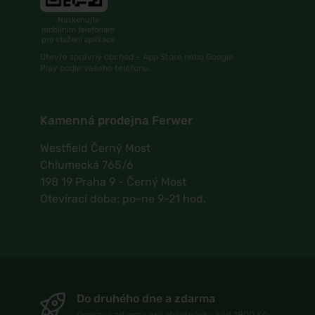
Naskenujte
mobilním telefonem
pro stažení aplikace
Otevře správný obchod – App Store nebo Google
Play podle vašeho telefonu.
Kamenná prodejna Ferwer
Westfield Černý Most
Chlumecká 765/6
198 19 Praha 9 - Černý Most
Otevírací doba: po-ne 9-21 hod.
Do druhého dne a zdarma
Doprava zdarma pro objednávky nad 1800 Kč