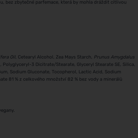
, bez zbytečné parfemace, která by mohla dráždit citlivou
fera Oil
, Cetearyl Alcohol, Zea Mays Starch
, Prunus Amygdalus
Polyglyceryl-3 Dicitrate/Stearate, Glyceryl Stearate SE, Silica,
Gum, Sodium Gluconate, Tocopherol, Lactic Acid, Sodium
nate 81 % z celkového množství 82 % bez vody a minerálů
vegany.