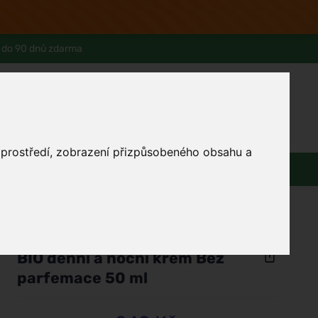
 do 90 dnů zdarma
0
Přihlásit se
Košík
Můj účet
Ferwer Club
Prodejna v Praze
Kontakty
o prostředí, zobrazení přizpůsobeného obsahu a
Domácnost
Dárky
Obuv / oblečení
/
Tělo a hygiena
/
Speciální péče o tělo
Urtekram
BIO denní a noční krém Bez
parfemace 50 ml