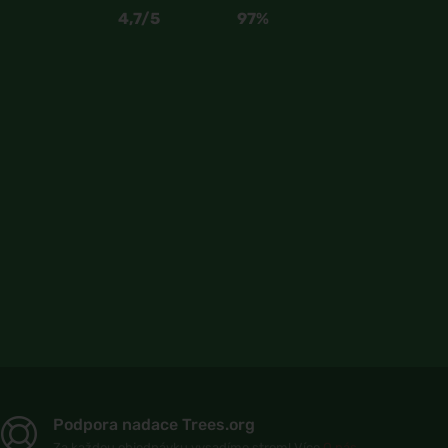
4,7/5
97%
Podpora nadace Trees.org
Za každou objednávku vysadíme strom! Více
O nás
.