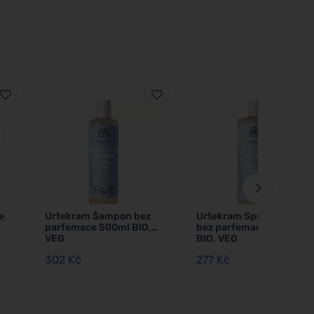
e
Urtekram Šampon bez
Urtekram Sprchový gel
parfemace 500ml BIO,
bez parfemace 500ml
VEG
BIO, VEG
302 Kč
277 Kč