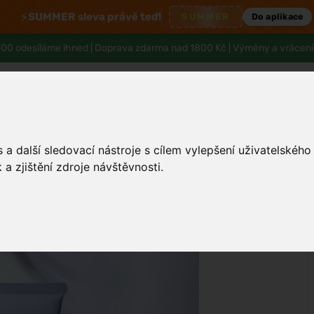
⚡
SUMMER sleva právě teď!
SUMMER
Do aplikace
00 odesíláme ihned |
Doprava zdarma nad 1800 Kč
| Výměny a vrácení
a další sledovací nástroje s cílem vylepšení uživatelskéh
Tělo a hygiena
Děti
Muži
Zdraví
a zjištění zdroje návštěvnosti.