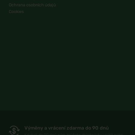
Ochrana osobních údajů
Cookies
Výměny a vrácení zdarma do 90 dnů
Kdykoli do 90 dnů nám můžete objednávku vrátit nebo