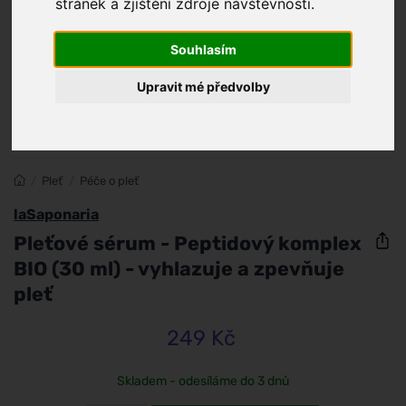
stránek a zjištění zdroje návštěvnosti.
Souhlasím
Upravit mé předvolby
/
Pleť
/
Péče o pleť
laSaponaria
Pleťové sérum - Peptidový komplex
BIO (30 ml) - vyhlazuje a zpevňuje
pleť
249 Kč
Skladem - odesíláme do 3 dnů