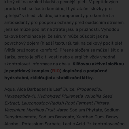
který cílí na vzhled hladší a pevnější pleti. V peptidových
produktech se často kombinují hydratační složky pro
„plnější“ vzhled, zklidňující komponenty pro komfort a
antioxidanty pro podporu ochrany před oxidačním stresem,
jenž se může podílet na ztrátě jasu a pružnosti. Výhodou
takové kombinace je, že sérum může působit jak na
povrchový dojem (hladší textura), tak na celkový pocit pleti
(větší pružnost a komfort). Přesné složení se může lišit dle
šarže, proto je při citlivosti nebo alergiích vždy vhodné
zkontrolovat informace na obalu.
Klíčovou aktivní složkou
je peptidový komplex (
BIO
) doplněný o podpůrné
hydratační, zklidňující a stabilizační látky.
Aqua, Aloe Barbadensis Leaf Juice
, Propanediol,
Hexapeptide-11, Hydrolyzed Plukenetia Volubilis Seed
Extract, Leuconostoc/Radish Root Ferment Filtrate,
Vaccinium Myrtillus Fruit Water
, Sodium Phytate, Sodium
Dehydroacetate, Sodium Benzoate, Xanthan Gum, Benzyl
Alcohol, Potassium Sorbate, Lactic Acid. *z kontrolovaného