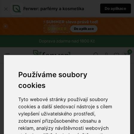
×
Ferwer: parfémy a kosmetika
Do aplikace
⚡
SUMMER sleva právě teď!
×
SUMMER
Do aplikace
Doprava zdarma nad 1800 Kč
0
Používáme soubory
cookies
Tyto webové stránky používají soubory
cookies a další sledovací nástroje s cílem
vylepšení uživatelského prostředí,
zobrazení přizpůsobeného obsahu a
›
reklam, analýzy návštěvnosti webových