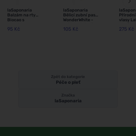
laSaponaria
laSaponaria
laSapon
Balzám na rty
Bělicí zubní pasta
Přírodní
Biocao s
WonderWhite -
vlasy L
kyselinou
máta a aktivní
BIO (100
95 Kč
105 Kč
275 Kč
hyaluronovou
uhlí BIO (75 ml)
lískový 
BIO (5,7 ml)
Zpět do kategorie
Péče o pleť
Značka
laSaponaria