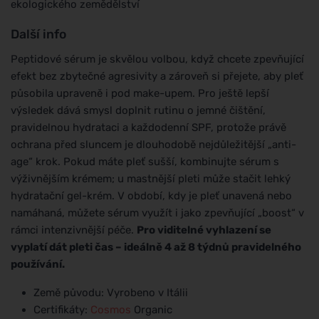
ekologického zemědělství
Další info
Peptidové sérum je skvělou volbou, když chcete zpevňující
efekt bez zbytečné agresivity a zároveň si přejete, aby pleť
působila upraveně i pod make-upem. Pro ještě lepší
výsledek dává smysl doplnit rutinu o jemné čištění,
pravidelnou hydrataci a každodenní SPF, protože právě
ochrana před sluncem je dlouhodobě nejdůležitější „anti-
age“ krok. Pokud máte pleť sušší, kombinujte sérum s
výživnějším krémem; u mastnější pleti může stačit lehký
hydratační gel-krém. V období, kdy je pleť unavená nebo
namáhaná, můžete sérum využít i jako zpevňující „boost“ v
rámci intenzivnější péče.
Pro viditelné vyhlazení se
vyplatí dát pleti čas – ideálně 4 až 8 týdnů pravidelného
používání.
Země původu: Vyrobeno v Itálii
Certifikáty:
Cosmos
Organic