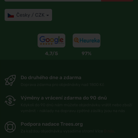
Česky / CZK
4,7/5
97%
Do druhého dne a zdarma
Doprava zdarma pro objednávky nad 1800 Kč
Výměny a vrácení zdarma do 90 dnů
Kdykoli do 90 dnů nám můžete objednávku vrátit nebo zboží
vyměnit - náklady na dopravu zpětné zásilky jsou na nás
Podpora nadace Trees.org
Za každou objednávku vysadíme strom! Více
O nás
.