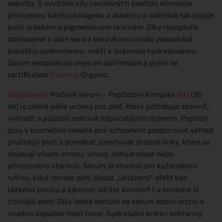
dekoltu. S využitím síly rostlinných peptidů stimuluje
přirozenou tvorbu kolagenu a elastinu a viditelně tak bojuje
proti vráskám a pigmentovým skvrnám. Díky receptuře
obohacené o aloe vera a borůvkovou vodu zanechává
pokožku sjednocenou, svěží a dokonale hydratovanou.
Sérum neobsahuje oleje ani parfemace a pyšní se
certifikátem
Cosmos
Organic.
laSaponaria
Pleťové sérum – Peptidový komplex
BIO
(30
ml) je cílená péče určená pro pleť, která potřebuje zpevnit,
vyhladit a působit celkově odpočatějším dojmem. Peptidy
jsou v kosmetice ceněné pro schopnost podporovat vzhled
pružnější pleti a pomáhat zjemňovat drobné linky, které se
objevují vlivem stresu, únavy, dehydratace nebo
přirozeného stárnutí. Sérum je vhodné pro každodenní
rutinu, když chcete pleti dodat „uhlazený“ efekt bez
těžkého pocitu a zároveň udržet komfort i u smíšené či
citlivější pleti. Díky lehké textuře se sérum dobře vrství a
snadno zapadne mezi toner, hydratační krém i ochranný