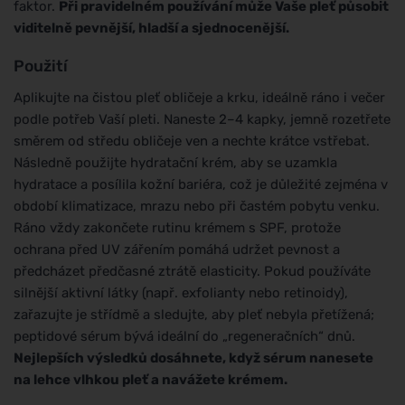
faktor.
Při pravidelném používání může Vaše pleť působit
viditelně pevnější, hladší a sjednocenější.
Použití
Aplikujte na čistou pleť obličeje a krku, ideálně ráno i večer
podle potřeb Vaší pleti. Naneste 2–4 kapky, jemně rozetřete
směrem od středu obličeje ven a nechte krátce vstřebat.
Následně použijte hydratační krém, aby se uzamkla
hydratace a posílila kožní bariéra, což je důležité zejména v
období klimatizace, mrazu nebo při častém pobytu venku.
Ráno vždy zakončete rutinu krémem s SPF, protože
ochrana před UV zářením pomáhá udržet pevnost a
předcházet předčasné ztrátě elasticity. Pokud používáte
silnější aktivní látky (např. exfolianty nebo retinoidy),
zařazujte je střídmě a sledujte, aby pleť nebyla přetížená;
peptidové sérum bývá ideální do „regeneračních“ dnů.
Nejlepších výsledků dosáhnete, když sérum nanesete
na lehce vlhkou pleť a navážete krémem.