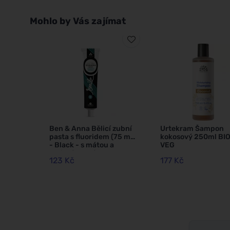
Mohlo by Vás zajímat
Ben & Anna Bělicí zubní
Urtekram Šampon
pasta s fluoridem (75 ml)
kokosový 250ml BIO
- Black - s mátou a
VEG
aktivním uhlím
123 Kč
177 Kč