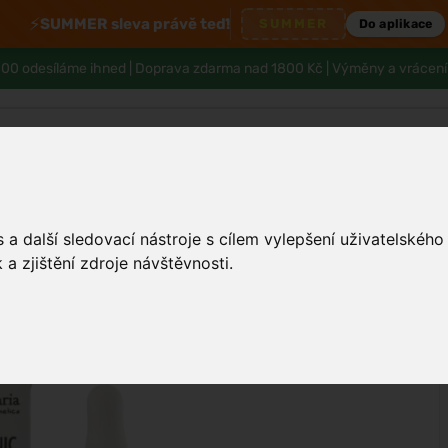
⚡
SUMMER sleva právě teď!
SUMMER
Do aplikace
00 odesíláme ihned |
Doprava zdarma nad 1800 Kč
| Výměny a vrácení
Tělo a hygiena
Děti
Muži
Zdraví
a další sledovací nástroje s cílem vylepšení uživatelskéh
a zjištění zdroje návštěvnosti.