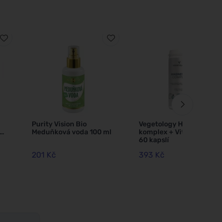
Purity Vision Bio
Vegetology Hořčíkový
O,
Meduňková voda 100 ml
komplex + Vitamín B6,
60 kapslí
201 Kč
393 Kč