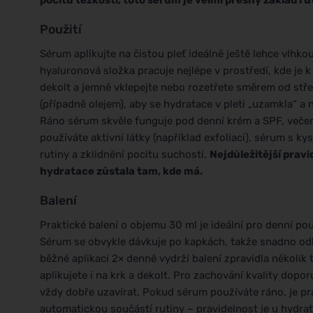
pocitu těžkosti, toto sérum je velmi přesný základ ru
Použití
Sérum aplikujte na čistou pleť ideálně ještě lehce vlhk
hyaluronová složka pracuje nejlépe v prostředí, kde je k
dekolt a jemně vklepejte nebo rozetřete směrem od stř
(případně olejem), aby se hydratace v pleti „uzamkla“ 
Ráno sérum skvěle funguje pod denní krém a SPF, veče
používáte aktivní látky (například exfoliaci), sérum s
rutiny a zklidnění pocitu suchosti.
Nejdůležitější prav
hydratace zůstala tam, kde má.
Balení
Praktické balení o objemu 30 ml je ideální pro denní pou
Sérum se obvykle dávkuje po kapkách, takže snadno odh
běžné aplikaci 2× denně vydrží balení zpravidla několik
aplikujete i na krk a dekolt. Pro zachování kvality dopo
vždy dobře uzavírat. Pokud sérum používáte ráno, je prak
automatickou součástí rutiny – pravidelnost je u hydrat