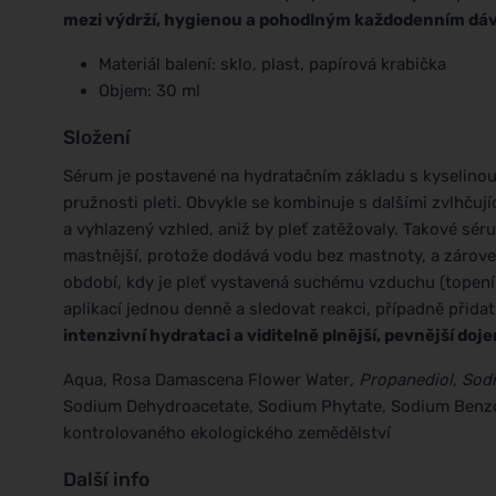
mezi výdrží, hygienou a pohodlným každodenním dá
Materiál balení: sklo, plast, papírová krabička
Objem: 30 ml
Složení
Sérum je postavené na hydratačním základu s kyselinou
pružnosti pleti. Obvykle se kombinuje s dalšími zvlhčují
a vyhlazený vzhled, aniž by pleť zatěžovaly. Takové séru
mastnější, protože dodává vodu bez mastnoty, a zárove
období, kdy je pleť vystavená suchému vzduchu (topení, k
aplikací jednou denně a sledovat reakci, případně přidat
intenzivní hydrataci a viditelně plnější, pevnější doje
Aqua, Rosa Damascena Flower Water
, Propanediol, Sod
Sodium Dehydroacetate, Sodium Phytate, Sodium Benzoat
kontrolovaného ekologického zemědělství
Další info