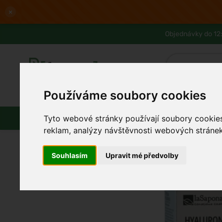
×
Objednávky do 12:
Používáme soubory cookies
Slevy až -80%
Blog
Lexikon
Parfémy
Líčení
Vlasy
Pleť
Tyto webové stránky používají soubory cookies 
reklam, analýzy návštěvnosti webových stránek 
Souhlasím
Upravit mé předvolby