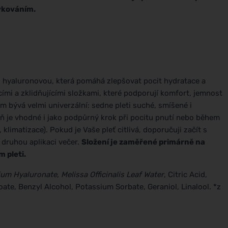
vkováním.
 hyaluronovou, která pomáhá zlepšovat pocit hydratace a
cími a zklidňujícími složkami, které podporují komfort, jemnost
m bývá velmi univerzální: sedne pleti suché, smíšené i
ň je vhodné i jako podpůrný krok při pocitu pnutí nebo během
limatizace). Pokud je Vaše pleť citlivá, doporučuji začít s
 druhou aplikaci večer.
Složení je zaměřené primárně na
m pleti.
ium Hyaluronate, Melissa Officinalis Leaf Water
, Citric Acid,
e, Benzyl Alcohol, Potassium Sorbate, Geraniol, Linalool. *z