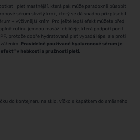
potkat i pleť mastnější, která pak může paradoxně působit
uronové sérum skvělý krok, který se dá snadno přizpůsobit
érum + výživnější krém. Pro ještě lepší efekt můžete před
plnit rutinu jemnou masáží obličeje, která podpoří pocit
PF, protože dobře hydratovaná pleť vypadá lépe, ale proti
 zářením.
Pravidelně používané hyaluronové sérum je
fekt“ v hebkosti a pružnosti pleti.
ičku do kontejneru na sklo, víčko s kapátkem do směsného