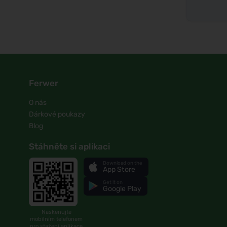
Ferwer
O nás
Dárkové poukazy
Blog
Stáhněte si aplikaci
Download on the
App Store
Get it on
Google Play
Naskenujte
mobilním telefonem
pro stažení aplikace