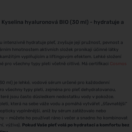
 Kyselina hyaluronová BIO (30 ml) - hydratuje a
intenzivně hydratuje pleť, zvyšuje její pružnost, pevnost a
rním hmotnostem aktivních složek pronikají účinné látky
okamžitým vyplňujícím a liftingovým efektem. Lehké složení
 pro všechny typy pleti včetně citlivé. Má certifikaci
Cosmos
30 ml) je lehké, vodové sérum určené pro každodenní
pro všechny typy pleti, zejména pro pleť dehydratovanou,
které jsou často důsledkem nedostatku vody v pokožce.
 pleti, která na sebe váže vodu a pomáhá vytvářet „šťavnatější“
 opticky vyplněnější, aniž by sérum zatěžovalo nebo
iny – můžete ho používat ráno i večer a snadno ho kombinovat
ní, výživa).
Pokud Vaše pleť volá po hydrataci a komfortu bez