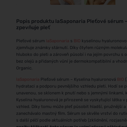
Popis produktu
laSaponaria Pleťové sérum -
zpevňuje pleť
Pleťové sérum
laSaponaria
s
BIO
kyselinou hyaluronovou 
zjemňuje známky stárnutí. Díky čtyřem různým molekulá
hluboko do pleti a zároveň působí i na jejím povrchu s 
bez olejů a přidaných vůní je dermokompatibilní a vhodné
Organic.
laSaponaria
Pleťové sérum – Kyselina hyaluronová
BIO
(
hydrataci a podporu pevnějšího vzhledu pleti. Hodí se 
unavenou, se sklonem k pnutí nebo s jemnými linkami, 
Kyselina hyaluronová je přirozeně se vyskytující látka v
vzhled. Díky tomu může pleť působit hladší, pružnější a
zanechávalo mastný film. Sérum se skvěle vrství do rut
s další péčí podle aktuálních potřeb (zklidnění, rozjasně