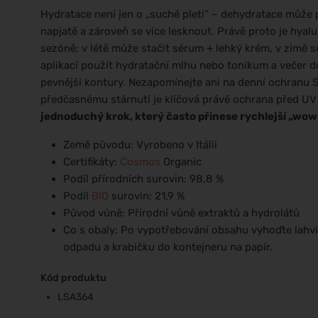
Hydratace není jen o „suché pleti“ – dehydratace může 
napjatě a zároveň se více lesknout. Právě proto je hyal
sezóně: v létě může stačit sérum + lehký krém, v zimě s
aplikací použít hydratační mlhu nebo tonikum a večer do
pevnější kontury. Nezapomínejte ani na denní ochranu S
předčasnému stárnutí je klíčová právě ochrana před UV
jednoduchý krok, který často přinese rychlejší „wow e
Země původu: Vyrobeno v Itálii
Certifikáty:
Cosmos
Organic
Podíl přírodních surovin: 98,8 %
Podíl
BIO
surovin: 21,9 %
Původ vůně: Přírodní vůně extraktů a hydrolátů
Co s obaly: Po vypotřebování obsahu vyhoďte lahv
odpadu a krabičku do kontejneru na papír.
Kód produktu
LSA364