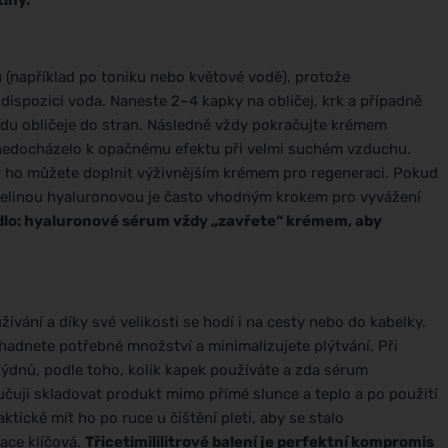
tiny.
ou (například po toniku nebo květové vodě), protože
 dispozici voda. Naneste 2–4 kapky na obličej, krk a případně
edu obličeje do stran. Následně vždy pokračujte krémem
a nedocházelo k opačnému efektu při velmi suchém vzduchu.
r ho můžete doplnit výživnějším krémem pro regeneraci. Pokud
 kyselinou hyaluronovou je často vhodným krokem pro vyvážení
idlo: hyaluronové sérum vždy „zavřete“ krémem, aby
žívání a díky své velikosti se hodí i na cesty nebo do kabelky.
adnete potřebné množství a minimalizujete plýtvání. Při
 týdnů, podle toho, kolik kapek používáte a zda sérum
ručuji skladovat produkt mimo přímé slunce a teplo a po použití
tické mít ho po ruce u čištění pleti, aby se stalo
ace klíčová.
Třicetimililitrové balení je perfektní kompromis