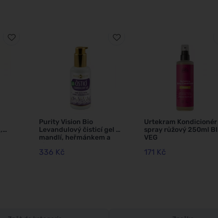
Purity Vision Bio
Urtekram Kondicionér
,
Levandulový čisticí gel s
spray růžový 250ml BI
mandlí, heřmánkem a
VEG
vit. E 100 ml
336 Kč
171 Kč