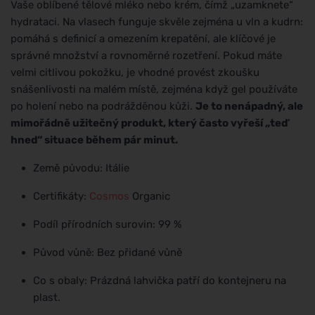
Vaše oblíbené tělové mléko nebo krém, čímž „uzamknete“
hydrataci. Na vlasech funguje skvěle zejména u vln a kudrn:
pomáhá s definicí a omezením krepatění, ale klíčové je
správné množství a rovnoměrné rozetření. Pokud máte
velmi citlivou pokožku, je vhodné provést zkoušku
snášenlivosti na malém místě, zejména když gel používáte
po holení nebo na podrážděnou kůži.
Je to nenápadný, ale
mimořádně užitečný produkt, který často vyřeší „teď
hned“ situace během pár minut.
Země původu: Itálie
Certifikáty:
Cosmos
Organic
Podíl přírodních surovin: 99 %
Původ vůně: Bez přidané vůně
Co s obaly: Prázdná lahvička patří do kontejneru na
plast.