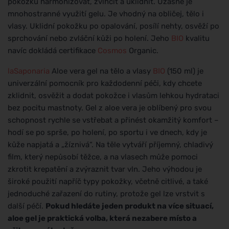
pokožku harmonizovat, zvlhčit a uklidnit. Úžasné je
mnohostranné využití gelu. Je vhodný na obličej, tělo i
vlasy. Uklidní pokožku po opalování, posílí nehty, osvěží po
sprchování nebo zvláční kůži po holení. Jeho
BIO
kvalitu
navíc dokládá certifikace
Cosmos
Organic.
laSaponaria
Aloe vera gel na tělo a vlasy
BIO
(150 ml) je
univerzální pomocník pro každodenní péči, kdy chcete
zklidnit, osvěžit a dodat pokožce i vlasům lehkou hydrataci
bez pocitu mastnoty. Gel z aloe vera je oblíbený pro svou
schopnost rychle se vstřebat a přinést okamžitý komfort –
hodí se po sprše, po holení, po sportu i ve dnech, kdy je
kůže napjatá a „žíznivá“. Na těle vytváří příjemný, chladivý
film, který nepůsobí těžce, a na vlasech může pomoci
zkrotit krepatění a zvýraznit tvar vln. Jeho výhodou je
široké použití napříč typy pokožky, včetně citlivé, a také
jednoduché zařazení do rutiny, protože gel lze vrstvit s
další péčí.
Pokud hledáte jeden produkt na více situací,
aloe gel je praktická volba, která nezabere místo a