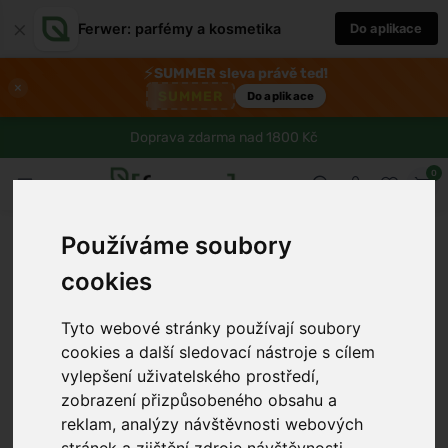
×
Ferwer: parfémy a kosmetika
Do aplikace
⚡
SUMMER sleva právě teď!
×
SUMMER
Do aplikace
Doprava zdarma nad 1800 Kč
0
Používáme soubory
cookies
Tyto webové stránky používají soubory
cookies a další sledovací nástroje s cílem
vylepšení uživatelského prostředí,
zobrazení přizpůsobeného obsahu a
reklam, analýzy návštěvnosti webových