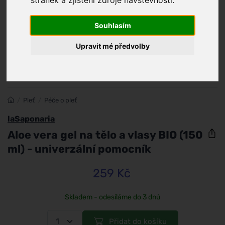
stránek a zjištění zdroje návštěvnosti.
Souhlasím
Upravit mé předvolby
/
Pleť
/
Péče o pleť
laSaponaria
Aloe vera gel na tělo a vlasy BIO (150
ml) - univerzální pomocník
259 Kč
Skladem - odesíláme do 3 dnů
Přidat do košíku