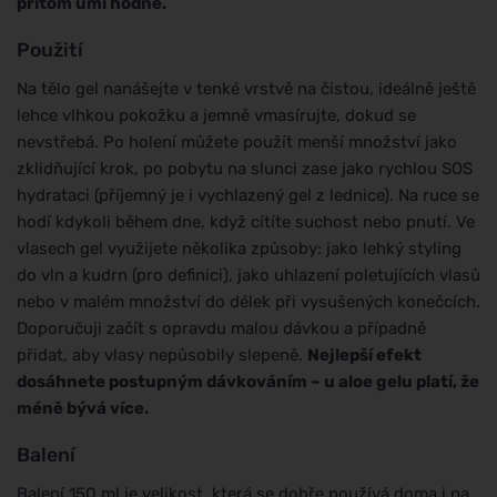
přitom umí hodně.
Použití
Na tělo gel nanášejte v tenké vrstvě na čistou, ideálně ještě
lehce vlhkou pokožku a jemně vmasírujte, dokud se
nevstřebá. Po holení můžete použít menší množství jako
zklidňující krok, po pobytu na slunci zase jako rychlou SOS
hydrataci (příjemný je i vychlazený gel z lednice). Na ruce se
hodí kdykoli během dne, když cítíte suchost nebo pnutí. Ve
vlasech gel využijete několika způsoby: jako lehký styling
do vln a kudrn (pro definici), jako uhlazení poletujících vlasů
nebo v malém množství do délek při vysušených konečcích.
Doporučuji začít s opravdu malou dávkou a případně
přidat, aby vlasy nepůsobily slepeně.
Nejlepší efekt
dosáhnete postupným dávkováním – u aloe gelu platí, že
méně bývá více.
Balení
Balení 150 ml je velikost, která se dobře používá doma i na