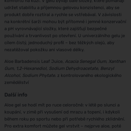
komfortu na kůži. V gelu bývají dále složky, které pomáhají
udržet stabilitu a příjemnou gelovou konzistenci, aby se
produkt dobře roztíral a rychle se vstřebával. V závislosti
na konkrétní šarži mohou být přítomné i jemné konzervační
a pH vyrovnávající složky, které zajišťují bezpečné
používání a trvanlivost po otevření. U univerzálního gelu je
cílem čistý, jednoduchý profil – bez těžkých olejů, aby
nezatěžoval pokožku ani vlasové délky.
Aloe Barbadensis Leaf Juice
, Acacia Senegal Gum, Xanthan
Gum, 1,2-Hexanediol, Sodium Dehydroacetate, Benzyl
Alcohol, Sodium Phytate.
z kontrolovaného ekologického
zemědělství
Další info
Aloe gel se hodí mít po ruce celoročně: v létě po slunci a
koupání, v zimě při vysušení od mrazu a topení, i kdykoli
během roku po sportu nebo při potřebě rychlého zklidnění.
Pro extra komfort můžete gel vrstvit – nejprve aloe, poté