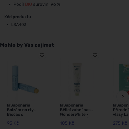
Podíl
BIO
surovin: 96 %
Kód produktu
LSA403
Mohlo by Vás zajímat
laSaponaria
laSaponaria
laSapon
Balzám na rty
Bělicí zubní pasta
Přírodní
Biocao s
WonderWhite -
vlasy L
kyselinou
máta a aktivní
BIO (100
95 Kč
105 Kč
275 Kč
hyaluronovou
uhlí BIO (75 ml)
lískový 
BIO (5,7 ml)