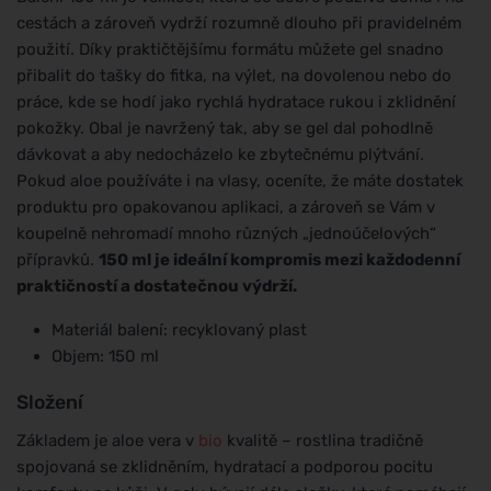
cestách a zároveň vydrží rozumně dlouho při pravidelném
použití. Díky praktičtějšímu formátu můžete gel snadno
přibalit do tašky do fitka, na výlet, na dovolenou nebo do
práce, kde se hodí jako rychlá hydratace rukou i zklidnění
pokožky. Obal je navržený tak, aby se gel dal pohodlně
dávkovat a aby nedocházelo ke zbytečnému plýtvání.
Pokud aloe používáte i na vlasy, oceníte, že máte dostatek
produktu pro opakovanou aplikaci, a zároveň se Vám v
koupelně nehromadí mnoho různých „jednoúčelových“
přípravků.
150 ml je ideální kompromis mezi každodenní
praktičností a dostatečnou výdrží.
Materiál balení: recyklovaný plast
Objem: 150 ml
Složení
Základem je aloe vera v
bio
kvalitě – rostlina tradičně
spojovaná se zklidněním, hydratací a podporou pocitu