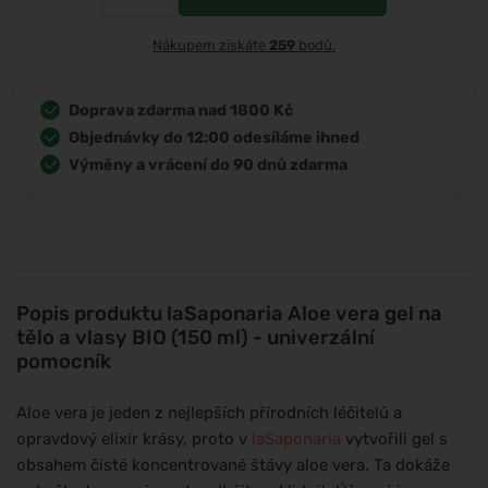
Nákupem získáte
259
bodů.
Doprava zdarma nad 1800 Kč
Objednávky do 12:00 odesíláme ihned
Výměny a vrácení do 90 dnů zdarma
Popis produktu
laSaponaria Aloe vera gel na
tělo a vlasy BIO (150 ml) - univerzální
pomocník
Aloe vera je jeden z nejlepších přírodních léčitelů a
opravdový elixír krásy, proto v
laSaponaria
vytvořili gel s
obsahem čisté koncentrované štávy aloe vera. Ta dokáže