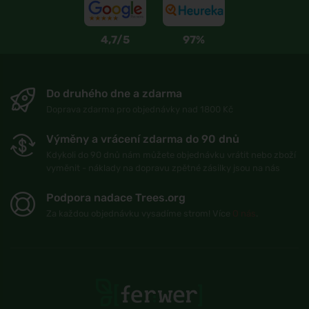
4,7/5
97%
Do druhého dne a zdarma
Doprava zdarma pro objednávky nad 1800 Kč
Výměny a vrácení zdarma do 90 dnů
Kdykoli do 90 dnů nám můžete objednávku vrátit nebo zboží
vyměnit - náklady na dopravu zpětné zásilky jsou na nás
Podpora nadace Trees.org
Za každou objednávku vysadíme strom! Více
O nás
.