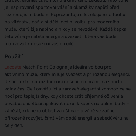
je inspirovaná sportovní vášní a okamžiky napětí před
rozhodujícím bodem. Reprezentuje sílu, eleganci a touhu
po vítězství, což z ní dělá ideální volbu pro moderního
muže, který žije naplno a nikdy se nevzdává. Každá kapka
této vůně je nabitá energií a svěžestí, která vás bude
motivovat k dosažení vašich cílů.
Použití
Lacoste
Match Point Cologne je ideální volbou pro
aktivního muže, který miluje svěžest a přirozenou eleganci.
Je perfektní na každodenní nošení, do práce, na sport i
volný čas. Její osvěžující a zároveň elegantní kompozice se
hodí pro teplejší dny, kdy chcete cítit příjemné oživení a
povzbuzení. Stačí aplikovat několik kapek na pulsní body –
zápěstí, krk nebo oblast za ušima – a vůně se začne
přirozeně rozvíjet, čímž vám dodá energii a sebedůvěru na
celý den.