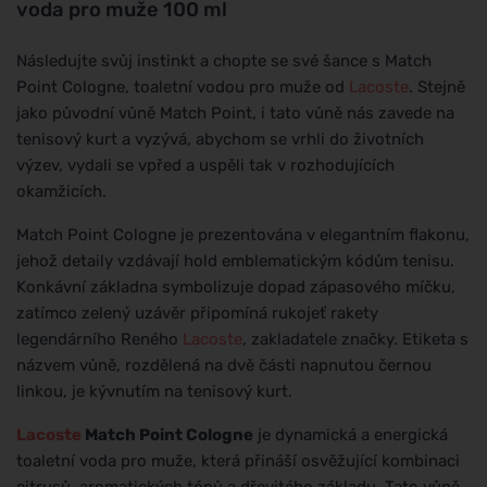
voda pro muže 100 ml
Následujte svůj instinkt a chopte se své šance s Match
Point Cologne, toaletní vodou pro muže od
Lacoste
. Stejně
jako původní vůně Match Point, i tato vůně nás zavede na
tenisový kurt a vyzývá, abychom se vrhli do životních
výzev, vydali se vpřed a uspěli tak v rozhodujících
okamžicích.
Match Point Cologne je prezentována v elegantním flakonu,
jehož detaily vzdávají hold emblematickým kódům tenisu.
Konkávní základna symbolizuje dopad zápasového míčku,
zatímco zelený uzávěr připomíná rukojeť rakety
legendárního Reného
Lacoste
, zakladatele značky. Etiketa s
názvem vůně, rozdělená na dvě části napnutou černou
linkou, je kývnutím na tenisový kurt.
Lacoste
Match Point Cologne
je dynamická a energická
toaletní voda pro muže, která přináší osvěžující kombinaci
citrusů, aromatických tónů a dřevitého základu. Tato vůně