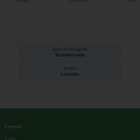
1 110 Kč
1 014 Kč
678 
Zpět do kategorie
Toaletní vody
Značka
Lacoste
Ferwer
O nás