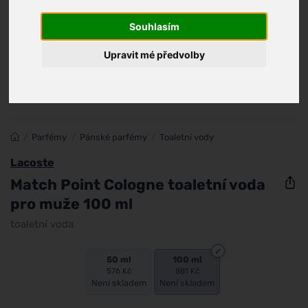
Souhlasím
Upravit mé předvolby
/
Parfémy
/
Pánské parfémy
/
Toaletní vody
Lacoste
Match Point Cologne toaletní voda
pro muže 100 ml
toaletní voda
50 ml
100 ml
576 Kč
881 Kč
Není skladem
Není skladem