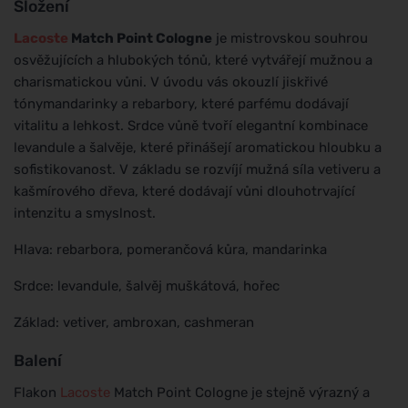
Složení
Lacoste
Match Point Cologne
je mistrovskou souhrou
osvěžujících a hlubokých tónů, které vytvářejí mužnou a
charismatickou vůni. V úvodu vás okouzlí jiskřivé
tónymandarinky a rebarbory, které parfému dodávají
vitalitu a lehkost. Srdce vůně tvoří elegantní kombinace
levandule a šalvěje, které přinášejí aromatickou hloubku a
sofistikovanost. V základu se rozvíjí mužná síla vetiveru a
kašmírového dřeva, které dodávají vůni dlouhotrvající
intenzitu a smyslnost.
Hlava: rebarbora, pomerančová kůra, mandarinka
Srdce: levandule, šalvěj muškátová, hořec
Základ: vetiver, ambroxan, cashmeran
Balení
Flakon
Lacoste
Match Point Cologne je stejně výrazný a