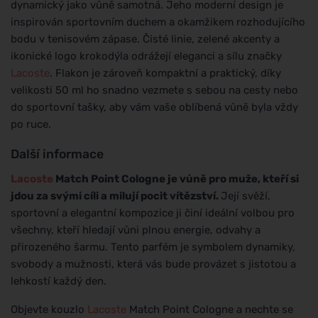
dynamický jako vůně samotná. Jeho moderní design je
inspirován sportovním duchem a okamžikem rozhodujícího
bodu v tenisovém zápase. Čisté linie, zelené akcenty a
ikonické logo krokodýla odrážejí eleganci a sílu značky
Lacoste
. Flakon je zároveň kompaktní a praktický, díky
velikosti 50 ml ho snadno vezmete s sebou na cesty nebo
do sportovní tašky, aby vám vaše oblíbená vůně byla vždy
po ruce.
Další informace
Lacoste
Match Point Cologne je vůně pro muže, kteří si
jdou za svými cíli a milují pocit vítězství.
Její svěží,
sportovní a elegantní kompozice ji činí ideální volbou pro
všechny, kteří hledají vůni plnou energie, odvahy a
přirozeného šarmu. Tento parfém je symbolem dynamiky,
svobody a mužnosti, která vás bude provázet s jistotou a
lehkostí každý den.
Objevte kouzlo
Lacoste
Match Point Cologne a nechte se