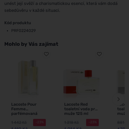
unést její svěží a charismatickou esencí, která vám dodá
sebedůvěru v každé situaci.
Kód produktu
PRF0224029
Mohlo by Vás zajímat
Lacoste Pour
Lacoste Red
Lacos
Femme
toaletní voda pro
toalet
parfémovaná
muže 125 ml
muže 
voda pro ženy 90
1 442 Kč
1 318 Kč
881 K
-23%
-23%
ml