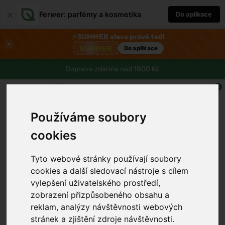
×
Ferwer: parfémy a kosmetika
Do aplikace
⚡
SUMMER sleva právě teď!
×
SUMMER
Do aplikace
Doprava zdarma nad 1800 Kč
0
Používáme soubory
cookies
Tyto webové stránky používají soubory
cookies a další sledovací nástroje s cílem
vylepšení uživatelského prostředí,
zobrazení přizpůsobeného obsahu a
reklam, analýzy návštěvnosti webových
stránek a zjištění zdroje návštěvnosti.